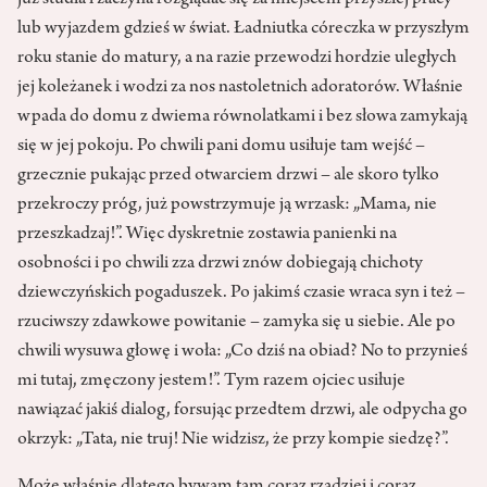
już studia i zaczyna rozglądać się za miejscem przyszłej pracy
lub wyjazdem gdzieś w świat. Ładniutka córeczka w przyszłym
roku stanie do matury, a na razie przewodzi hordzie uległych
jej koleżanek i wodzi za nos nastoletnich adoratorów. Właśnie
wpada do domu z dwiema równolatkami i bez słowa zamykają
się w jej pokoju. Po chwili pani domu usiłuje tam wejść –
grzecznie pukając przed otwarciem drzwi – ale skoro tylko
przekroczy próg, już powstrzymuje ją wrzask: „Mama, nie
przeszkadzaj!”. Więc dyskretnie zostawia panienki na
osobności i po chwili zza drzwi znów dobiegają chichoty
dziewczyńskich pogaduszek. Po jakimś czasie wraca syn i też –
rzuciwszy zdawkowe powitanie – zamyka się u siebie. Ale po
chwili wysuwa głowę i woła: „Co dziś na obiad? No to przynieś
mi tutaj, zmęczony jestem!”. Tym razem ojciec usiłuje
nawiązać jakiś dialog, forsując przedtem drzwi, ale odpycha go
okrzyk: „Tata, nie truj! Nie widzisz, że przy kompie siedzę?”.