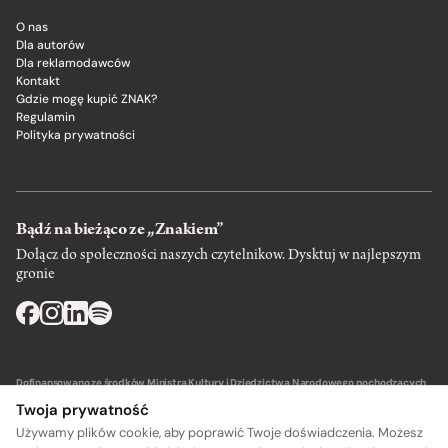
O nas
Dla autorów
Dla reklamodawców
Kontakt
Gdzie mogę kupić ZNAK?
Regulamin
Polityka prywatności
Bądź na bieżąco ze „Znakiem”
Dołącz do społeczności naszych czytelnikow. Dysktuj w najlepszym
gronie
Dofinansowano ze środków Ministra Kultury i Dziedzictwa Narodowego pochodzących
z Funduszu Promocji Kultury – państwowego funduszu celowego.
Twoja prywatność
Używamy plików cookie, aby poprawić Twoje doświadczenia. Możesz