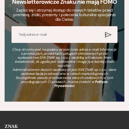
Newsletterowicze Znaku nie mają FOMO
Zapisz się i otrzymaj dostęp do nowych tekstów przed
premierą, zniżki, prezenty i polecenia kulturalne specjalnie
dla Ciebie.
Chcę otrzymywać na podany przeze mnie adres e-mail informacje
o promocjach, produktach, usługach oferowanych przez
wydawnictwo SIW ZNAK sp. z o.o. z siedzibą w Krakowie. Mam
świadomość, że zgoda jest dobrowolna i mogę ją w każdej chwili
wycofać.
Administratorem danych osobowych jest SIW ZNAK sp. z o.o., dane
osobowe będą przetwarzane w celach marketingowych.
Szczegółowe zasady przetwarzania danych osobowych, w tym
przysługujących Ci prawach, można znaleźć w
Polityce
Prywatności
.
ZNAK