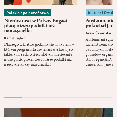
Polskie społeczeństwo
Kultura i Sztuka
Nierówności w Polsce. Bogaci
Austenmania. 
płacą niższe podatki niż
pokochał Jane
nauczycielka
Anna Śliwińska
Kamil Fejfer
Austenmania granic
Dlaczego tak łatwo godzimy się na system, w
szaleństwem, które
którym programista czy lekarz wystawiający
osobliwych, niekon
faktury na setki tysięcy złotych miesięcznie
gadżetów, organizac
może płacić procentowo niższe podatki niż
stylu regencji. Dla
nauczycielka czy urzędniczka?
uniwersum Jane Au