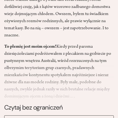
Może właśnie dlatego bywam tam coraz rzadziej i coraz
dotkliwiej czuję, jak z kątów wzorowo zadbanego domostwa
wieje dojmującym chłodem. Owszem, byłem tu świadkiem
ożywionych rozmów rodzinnych, ale prawie wyłącznie na
temat kasy. Bo na nią – owszem – jest zapotrzebowanie. I to
znaczne.
To plemię jest moim ojcem!
Kiedy przed paroma
dziesięcioleciami podróżowałem z plecakiem na grzbiecie po
pustynnym wnętrzu Australii, wśród rozrzuconych na tym
olbrzymim terytorium grup czarnych, pradawnych
mieszkańców kontynentu spotykałem najróżniejsze i nieraz
dziwne dla nas modele rodziny. Były małe, podobne do
naszych, zwykle jednak raziły w nich brutalne relacje między
dominującym ojcem a żoną i dziećmi….
Czytaj bez ograniczeń