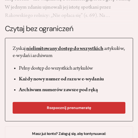
W jednym zdaniu ujmowali jej istotę spotkani przez
Rakowskiego rolnicy: „Nie opłaca się” (s. 69). Na…
Czytaj bez ograniczeń
Zyskaj
nielimitowany dostęp do wszystkich
artykułów,
e-wydań i archiwum
Pełny dostęp do wszystkich artykułów
Każdy nowy numer od razu w e-wydaniu
Archiwum numerów zawsze pod ręką
Rozpocznij prenumeratę
Masz już konto? Zaloguj się, aby kontynuuwać