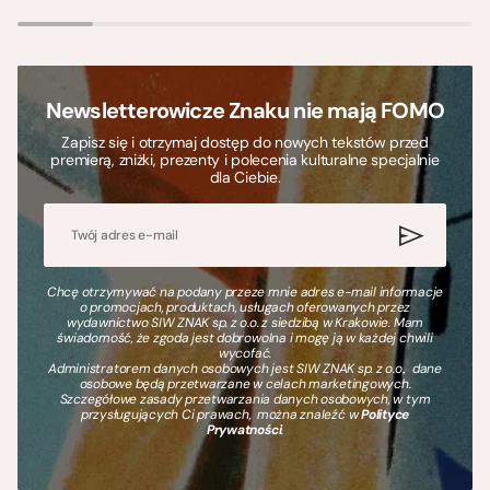
Newsletterowicze Znaku nie mają FOMO
Zapisz się i otrzymaj dostęp do nowych tekstów przed
premierą, zniżki, prezenty i polecenia kulturalne specjalnie
dla Ciebie.
Chcę otrzymywać na podany przeze mnie adres e-mail informacje
o promocjach, produktach, usługach oferowanych przez
wydawnictwo SIW ZNAK sp. z o.o. z siedzibą w Krakowie. Mam
świadomość, że zgoda jest dobrowolna i mogę ją w każdej chwili
wycofać.
Administratorem danych osobowych jest SIW ZNAK sp. z o.o., dane
osobowe będą przetwarzane w celach marketingowych.
Szczegółowe zasady przetwarzania danych osobowych, w tym
przysługujących Ci prawach, można znaleźć w
Polityce
Prywatności
.