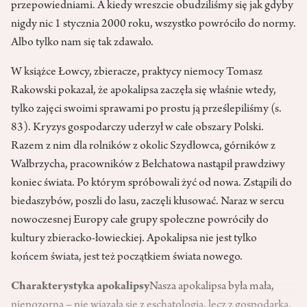
przepowiedniami. A kiedy wreszcie obudziliśmy się jak gdyby
nigdy nic 1 stycznia 2000 roku, wszystko powróciło do normy.
Albo tylko nam się tak zdawało.
W książce Łowcy, zbieracze, praktycy niemocy Tomasz
Rakowski pokazał, że apokalipsa zaczęła się właśnie wtedy,
tylko zajęci swoimi sprawami po prostu ją prześlepiliśmy (s.
83). Kryzys gospodarczy uderzył w całe obszary Polski.
Razem z nim dla rolników z okolic Szydłowca, górników z
Wałbrzycha, pracowników z Bełchatowa nastąpił prawdziwy
koniec świata. Po którym spróbowali żyć od nowa. Zstąpili do
biedaszybów, poszli do lasu, zaczęli kłusować. Naraz w sercu
nowoczesnej Europy całe grupy społeczne powróciły do
kultury zbieracko-łowieckiej. Apokalipsa nie jest tylko
końcem świata, jest też początkiem świata nowego.
Charakterystyka apokalipsy
Nasza apokalipsa była mała,
niepozorna – nie wiązała się z eschatologią, lecz z gospodarką.