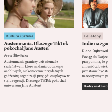
Kultura i Sztuka
Felietony
Austenmania. Dlaczego TikTok
Indie na zgod
pokochał Jane Austen
Diana Dąbrowska
Anna Śliwińska
Pociąg do Darjeeli
Austenmania graniczy dziś niemal z
przypomina, że po
szaleństwem, które nakłania do zakupu
zmienić człowieka d
osobliwych, niekoniecznie przydatnych
przestanie być sta
gadżetów, organizacji przyjęć i cosplayów w
narcystycznym pro
stylu regencji. Dlaczego TikTok pokochał
uniwersum Jane Austen?
Kadry znaki szcze