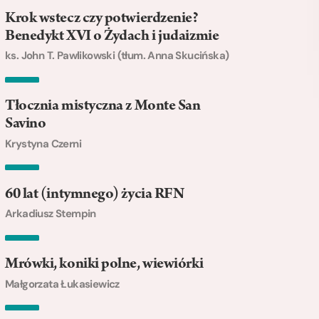
Krok wstecz czy potwierdzenie?
Benedykt XVI o Żydach i judaizmie
ks. John T. Pawlikowski (tłum. Anna Skucińska)
Tłocznia mistyczna z Monte San
Savino
Krystyna Czerni
60 lat (intymnego) życia RFN
Arkadiusz Stempin
Mrówki, koniki polne, wiewiórki
Małgorzata Łukasiewicz