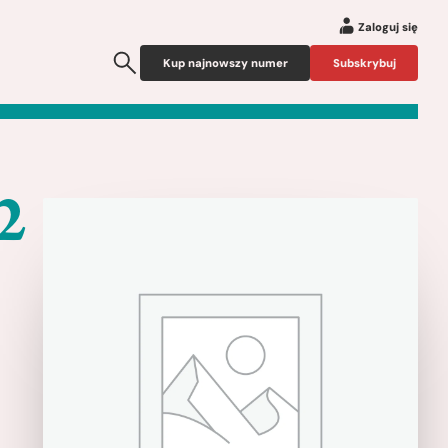
Zaloguj się
Kup najnowszy numer
Subskrybuj
2