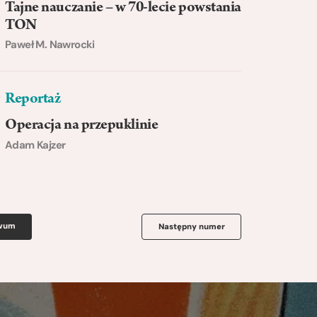
Tajne nauczanie – w 70-lecie powstania
TON
Paweł M. Nawrocki
Reportaż
Operacja na przepuklinie
Adam Kajzer
iwum
Następny numer