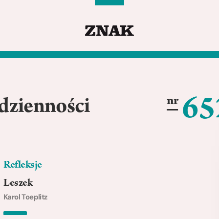
65
nr
odzienności
Refleksje
Leszek
Karol Toeplitz