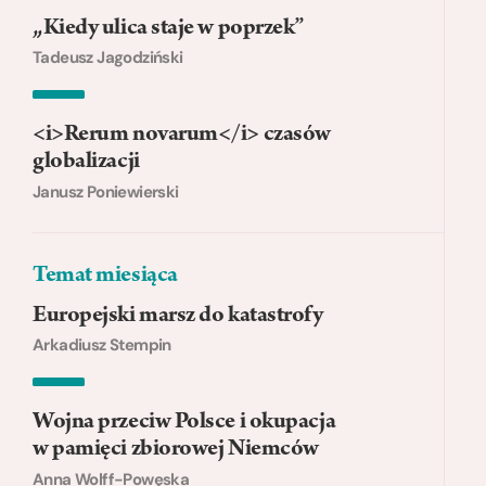
„Kiedy ulica staje w poprzek”
Tadeusz Jagodziński
<i>Rerum novarum</i> czasów
globalizacji
Janusz Poniewierski
Temat miesiąca
Europejski marsz do katastrofy
Arkadiusz Stempin
Wojna przeciw Polsce i okupacja
w pamięci zbiorowej Niemców
Anna Wolff-Powęska