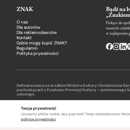
ZNAK
Bądź na b
„Znakie
O nas
Dołącz do społ
Dla autorów
naszych czytel
Dla reklamodawców
w najlepszym 
Kontakt
Gdzie mogę kupić ZNAK?
Regulamin
Polityka prywatności
Dofinansowano ze środków Ministra Kultury i Dziedzictwa N
pochodzących z Funduszu Promocji Kultury – państwowego f
celowego.
Twoja prywatność
Używamy plików cookie, aby poprawić Twoje doświadczenia. Może
polityce prywatności
.