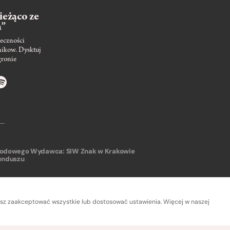
ieżąco ze
m”
eczności
nikow. Dysktuj
gronie
arodowego
Wydawca: SIW Znak w Krakowie
unduszu
sz zaakceptować wszystkie lub dostosować ustawienia. Więcej w naszej