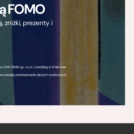
ają FOMO
zniżki, prezenty i
 SIW ZNAK sp. z o.o. z siedzibą w Krakowie.
owe zasady przetwarzania danych osobowych,