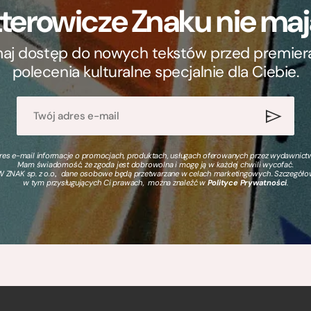
terowicze Znaku nie m
ymaj dostęp do nowych tekstów przed premierą, 
polecenia kulturalne specjalnie dla Ciebie.
s e-mail informacje o promocjach, produktach, usługach oferowanych przez wydawnictwo
Mam świadomość, że zgoda jest dobrowolna i mogę ją w każdej chwili wycofać.
 ZNAK sp. z o.o., dane osobowe będą przetwarzane w celach marketingowych. Szczegół
w tym przysługujących Ci prawach, można znaleźć w
Polityce Prywatności
.