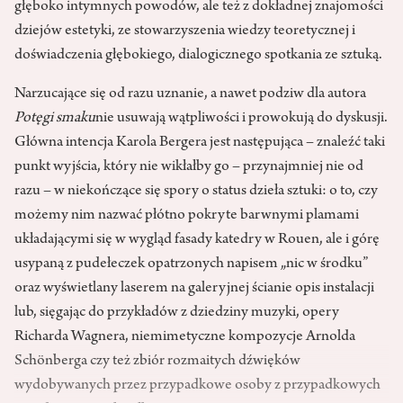
głęboko intymnych powodów, ale też z dokładnej znajomości
dziejów estetyki, ze stowarzyszenia wiedzy teoretycznej i
doświadczenia głębokiego, dialogicznego spotkania ze sztuką.
Narzucające się od razu uznanie, a nawet podziw dla autora
Potęgi smaku
nie usuwają wątpliwości i prowokują do dyskusji.
Główna intencja Karola Bergera jest następująca – znaleźć taki
punkt wyjścia, który nie wikłałby go – przynajmniej nie od
razu – w niekończące się spory o status dzieła sztuki: o to, czy
możemy nim nazwać płótno pokryte barwnymi plamami
układającymi się w wygląd fasady katedry w Rouen, ale i górę
usypaną z pudełeczek opatrzonych napisem „nic w środku”
oraz wyświetlany laserem na galeryjnej ścianie opis instalacji
lub, sięgając do przykładów z dziedziny muzyki, opery
Richarda Wagnera, niemimetyczne kompozycje Arnolda
Schönberga czy też zbiór rozmaitych dźwięków
wydobywanych przez przypadkowe osoby z przypadkowych