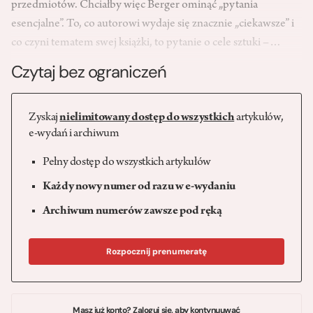
przedmiotów. Chciałby więc Berger ominąć „pytania
esencjalne”. To, co autorowi wydaje się znacznie „ciekawsze” i
co czyni tematem swej książki, to pytanie o cele sztuki –…
Czytaj bez ograniczeń
Zyskaj
nielimitowany dostęp do wszystkich
artykułów,
e-wydań i archiwum
Pełny dostęp do wszystkich artykułów
Każdy nowy numer od razu w e-wydaniu
Archiwum numerów zawsze pod ręką
Rozpocznij prenumeratę
Masz już konto? Zaloguj się, aby kontynuuwać