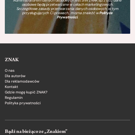
Administratorem danych osobowych jest SIW ZNAK sp. z o.o., dane
osobowe będą przetwarzane w celach marketingowych.
Szczegółowe zasady przetwarzania danych osobowych, w tym
przysługujących Ci prawach, można znaleźć w
Polityce
Prywatności
.
ZNAK
O nas
Dla autorów
Dla reklamodawców
Kontakt
Gdzie mogę kupić ZNAK?
Regulamin
Polityka prywatności
Bądź na bieżąco ze „Znakiem”