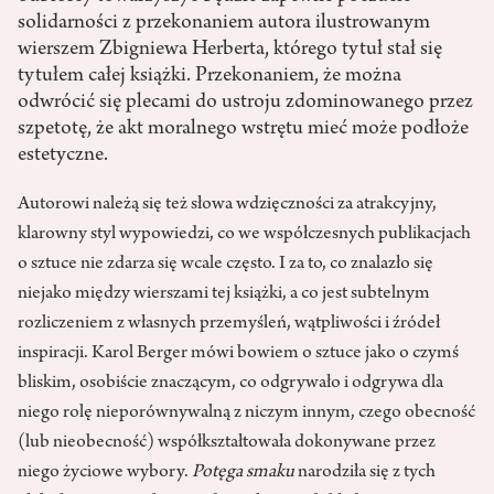
solidarności z przekonaniem autora ilustrowanym
wierszem Zbigniewa Herberta, którego tytuł stał się
tytułem całej książki. Przekonaniem, że można
odwrócić się plecami do ustroju zdominowanego przez
szpetotę, że akt moralnego wstrętu mieć może podłoże
estetyczne.
Autorowi należą się też słowa wdzięczności za atrakcyjny,
klarowny styl wypowiedzi, co we współczesnych publikacjach
o sztuce nie zdarza się wcale często. I za to, co znalazło się
niejako między wierszami tej książki, a co jest subtelnym
rozliczeniem z własnych przemyśleń, wątpliwości i źródeł
inspiracji. Karol Berger mówi bowiem o sztuce jako o czymś
bliskim, osobiście znaczącym, co odgrywało i odgrywa dla
niego rolę nieporównywalną z niczym innym, czego obecność
(lub nieobecność) współkształtowała dokonywane przez
niego życiowe wybory.
Potęga smaku
narodziła się z tych