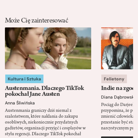
Może Cię zainteresować
Kultura i Sztuka
Felietony
Austenmania. Dlaczego TikTok
Indie na zgod
pokochał Jane Austen
Diana Dąbrowska
Anna Śliwińska
Pociąg do Darjeeli
Austenmania graniczy dziś niemal z
przypomina, że po
szaleństwem, które nakłania do zakupu
zmienić człowieka d
osobliwych, niekoniecznie przydatnych
przestanie być sta
gadżetów, organizacji przyjęć i cosplayów w
narcystycznym pro
stylu regencji. Dlaczego TikTok pokochał