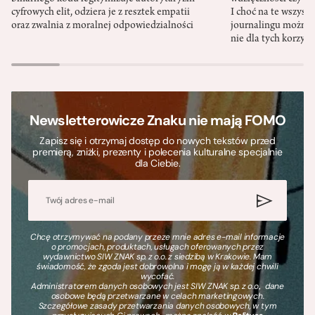
cyfrowych elit, odziera je z resztek empatii
I choć na te wszys
oraz zwalnia z moralnej odpowiedzialności
journalingu można 
nie dla tych korzyśc
Newsletterowicze Znaku nie mają FOMO
Zapisz się i otrzymaj dostęp do nowych tekstów przed
premierą, zniżki, prezenty i polecenia kulturalne specjalnie
dla Ciebie.
Chcę otrzymywać na podany przeze mnie adres e-mail informacje
o promocjach, produktach, usługach oferowanych przez
wydawnictwo SIW ZNAK sp. z o.o. z siedzibą w Krakowie. Mam
świadomość, że zgoda jest dobrowolna i mogę ją w każdej chwili
wycofać.
Administratorem danych osobowych jest SIW ZNAK sp. z o.o., dane
osobowe będą przetwarzane w celach marketingowych.
Szczegółowe zasady przetwarzania danych osobowych, w tym