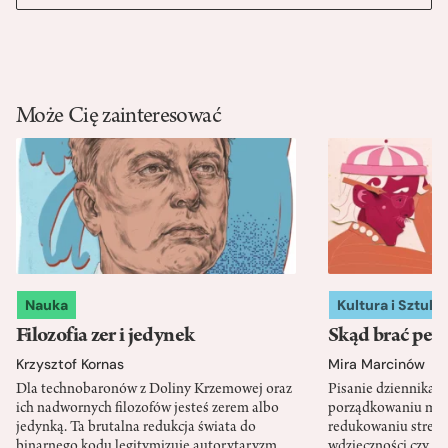
Może Cię zainteresować
Nauka
Kultura i Sztuka
Filozofia zer i jedynek
Skąd brać pewn
Krzysztof Kornas
Mira Marcinów
Dla technobaronów z Doliny Krzemowej oraz
Pisanie dziennika 
ich nadwornych filozofów jesteś zerem albo
porządkowaniu myś
jedynką. Ta brutalna redukcja świata do
redukowaniu stresu,
binarnego kodu legitymizuje autorytaryzm
wdzięczności czy st