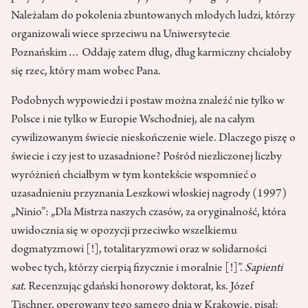
Należałam do pokolenia zbuntowanych młodych ludzi, którzy
organizowali wiece sprzeciwu na Uniwersytecie
Poznańskim… Oddaję zatem dług, dług karmiczny chciałoby
się rzec, który mam wobec Pana.
Podobnych wypowiedzi i postaw można znaleźć nie tylko w
Polsce i nie tylko w Europie Wschodniej, ale na całym
cywilizowanym świecie nieskończenie wiele. Dlaczego piszę o
świecie i czy jest to uzasadnione? Pośród niezliczonej liczby
wyróżnień chciałbym w tym kontekście wspomnieć o
uzasadnieniu przyznania Leszkowi włoskiej nagrody (1997)
„Ninio”: „Dla Mistrza naszych czasów, za oryginalność, która
uwidocznia się w opozycji przeciwko wszelkiemu
dogmatyzmowi [!], totalitaryzmowi oraz w solidarności
wobec tych, którzy cierpią fizycznie i moralnie [!]”.
Sapienti
sat.
Recenzując gdański honorowy doktorat, ks. Józef
Tischner, operowany tego samego dnia w Krakowie, pisał: