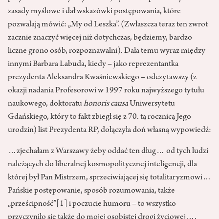
zasady myślowe i dał wskazówki postępowania, które
pozwalają mówić: „My od Leszka”. (Zwłaszcza teraz ten zwrot
zacznie znaczyć więcej niż dotychczas, będziemy, bardzo
liczne grono osób, rozpoznawalni). Dała temu wyraz między
innymi Barbara Labuda, kiedy – jako reprezentantka
prezydenta Aleksandra Kwaśniewskiego – odczytawszy (z
okazji nadania Profesorowi w 1997 roku najwyższego tytułu
naukowego, doktoratu
honoris causa
Uniwersytetu
Gdańskiego, który to fakt zbiegł się z 70. tą rocznicą Jego
urodzin) list Prezydenta RP, dołączyła doń własną wypowiedź:
…zjechałam z Warszawy żeby oddać ten dług… od tych ludzi
należących do liberalnej kosmopolitycznej inteligencji, dla
której był Pan Mistrzem, sprzeciwiającej się totalitaryzmowi…
Pańskie postępowanie, sposób rozumowania, także
„prześcipność”
[1]
i poczucie humoru – to wszystko
przyczyniło się także do mojej osobistej drogi życiowej….