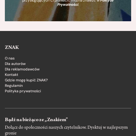
przysługujących Ci prawach, można znaleźć w
Polityce
Prywatności
.
ZNAK
O nas
Dla autorów
Dla reklamodawców
Kontakt
Gdzie mogę kupić ZNAK?
Regulamin
Polityka prywatności
Bądź na bieżąco ze „Znakiem”
Dołącz do społeczności naszych czytelnikow. Dysktuj w najlepszym
gronie