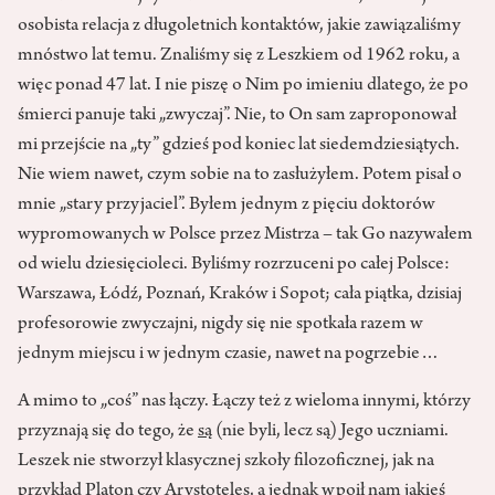
osobista relacja z długoletnich kontaktów, jakie zawiązaliśmy
mnóstwo lat temu. Znaliśmy się z Leszkiem od 1962 roku, a
więc ponad 47 lat. I nie piszę o Nim po imieniu dlatego, że po
śmierci panuje taki „zwyczaj”. Nie, to On sam zaproponował
mi przejście na „ty” gdzieś pod koniec lat siedemdziesiątych.
Nie wiem nawet, czym sobie na to zasłużyłem. Potem pisał o
mnie „stary przyjaciel”. Byłem jednym z pięciu doktorów
wypromowanych w Polsce przez Mistrza – tak Go nazywałem
od wielu dziesięcioleci. Byliśmy rozrzuceni po całej Polsce:
Warszawa, Łódź, Poznań, Kraków i Sopot; cała piątka, dzisiaj
profesorowie zwyczajni, nigdy się nie spotkała razem w
jednym miejscu i w jednym czasie, nawet na pogrzebie…
A mimo to „coś” nas łączy. Łączy też z wieloma innymi, którzy
przyznają się do tego, że
są
(nie byli, lecz są) Jego uczniami.
Leszek nie stworzył klasycznej szkoły filozoficznej, jak na
przykład Platon czy Arystoteles, a jednak wpoił nam jakieś