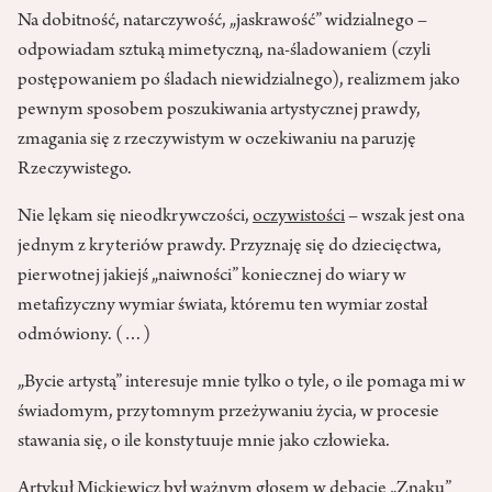
Na dobitność, natarczywość, „jaskrawość” widzialnego –
odpowiadam sztuką mimetyczną, na-śladowaniem (czyli
postępowaniem po śladach niewidzialnego), realizmem jako
pewnym sposobem poszukiwania artystycznej prawdy,
zmagania się z rzeczywistym w oczekiwaniu na paruzję
Rzeczywistego.
Nie lękam się nieodkrywczości,
oczywistości
– wszak jest ona
jednym z kryteriów prawdy. Przyznaję się do dziecięctwa,
pierwotnej jakiejś „naiwności” koniecznej do wiary w
metafizyczny wymiar świata, któremu ten wymiar został
odmówiony. (…)
„Bycie artystą” interesuje mnie tylko o tyle, o ile pomaga mi w
świadomym, przytomnym przeżywaniu życia, w procesie
stawania się, o ile konstytuuje mnie jako człowieka.
Artykuł Mickiewicz był ważnym głosem w debacie „Znaku”