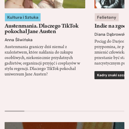
Kultura i Sztuka
Felietony
Austenmania. Dlaczego TikTok
Indie na zgod
pokochał Jane Austen
Diana Dąbrowska
Anna Śliwińska
Pociąg do Darjeeli
Austenmania graniczy dziś niemal z
przypomina, że po
szaleństwem, które nakłania do zakupu
zmienić człowieka d
osobliwych, niekoniecznie przydatnych
przestanie być sta
gadżetów, organizacji przyjęć i cosplayów w
narcystycznym pro
stylu regencji. Dlaczego TikTok pokochał
uniwersum Jane Austen?
Kadry znaki szcze