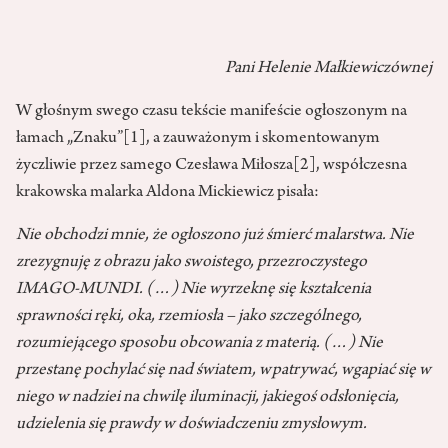
Pani Helenie Małkiewiczównej
W głośnym swego czasu tekście manifeście ogłoszonym na
łamach „Znaku”
[1]
, a zauważonym i skomentowanym
życzliwie przez samego Czesława Miłosza
[2]
, współczesna
krakowska malarka Aldona Mickiewicz pisała:
Nie obchodzi mnie, że ogłoszono już śmierć malarstwa. Nie
zrezygnuję z obrazu jako swoistego, przezroczystego
IMAGO-MUNDI. (…) Nie wyrzeknę się kształcenia
sprawności ręki, oka, rzemiosła – jako szczególnego,
rozumiejącego sposobu obcowania z materią. (…) Nie
przestanę pochylać się nad światem, wpatrywać, wgapiać się w
niego w nadziei na chwilę iluminacji, jakiegoś odsłonięcia,
udzielenia się prawdy w doświadczeniu zmysłowym.