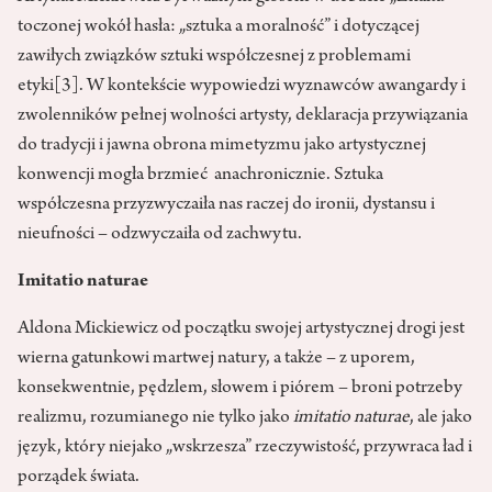
toczonej wokół hasła: „sztuka a moralność” i dotyczącej
zawiłych związków sztuki współczesnej z problemami
etyki
[3]
. W kontekście wypowiedzi wyznawców awangardy i
zwolenników pełnej wolności artysty, deklaracja przywiązania
do tradycji i jawna obrona mimetyzmu jako artystycznej
konwencji mogła brzmieć anachronicznie. Sztuka
współczesna przyzwyczaiła nas raczej do ironii, dystansu i
nieufności – odzwyczaiła od zachwytu.
Imitatio naturae
Aldona Mickiewicz od początku swojej artystycznej drogi jest
wierna gatunkowi martwej natury, a także – z uporem,
konsekwentnie, pędzlem, słowem i piórem – broni potrzeby
realizmu, rozumianego nie tylko jako
imitatio naturae
, ale jako
język, który niejako „wskrzesza” rzeczywistość, przywraca ład i
porządek świata.