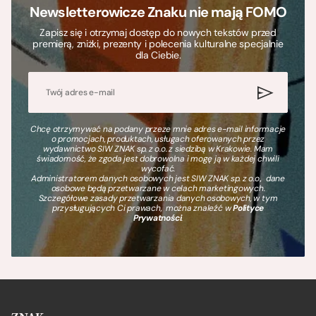
Newsletterowicze Znaku nie mają FOMO
Zapisz się i otrzymaj dostęp do nowych tekstów przed
premierą, zniżki, prezenty i polecenia kulturalne specjalnie
dla Ciebie.
Chcę otrzymywać na podany przeze mnie adres e-mail informacje
o promocjach, produktach, usługach oferowanych przez
wydawnictwo SIW ZNAK sp. z o.o. z siedzibą w Krakowie. Mam
świadomość, że zgoda jest dobrowolna i mogę ją w każdej chwili
wycofać.
Administratorem danych osobowych jest SIW ZNAK sp. z o.o., dane
osobowe będą przetwarzane w celach marketingowych.
Szczegółowe zasady przetwarzania danych osobowych, w tym
przysługujących Ci prawach, można znaleźć w
Polityce
Prywatności
.