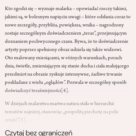
Kto zgodzi się – wyznaje malarka – opowiadać rzeczy takimi,
jakimi są, w bolesnym napięciu uwagi – które odsłania coraz to
nowe szczegóły, przybliża, powiększa, wnika – nagrodzony
zostaje szczególnym doświadczeniem „teraz”, przejmującym
doznaniem pochwyconego czasu. Bywa, że to doświadczenie
artysty poprzez spełniony obraz udziela się także widzowi.
Oto malowany miesiącami, w różnych warunkach, porach
dnia, świetle, zmieniającym się stanie ducha i ciała malującego
przedmiot na obrazie zyskuje intensywne, żarliwe trwanie
poskładane z wielu „oglądów”. Pozwala w szczególny sposób
doświadczyć teraźniejszości
[4]
.
W dziejach malarstwa martwa natura stała w hierarchii
tematów najniżej, stanowiąc „pospolitą piechotę na polu
sztuki”
[5]
….
Czytaj bez ograniczeń