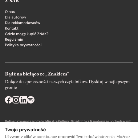
ZNAK
O nas
Dla autorów
Dla reklamodawców
Kontakt
Gdzie mogę kupić ZNAK?
Regulamin
Polityka prywatności
Bądź na bieżąco ze „Znakiem”
Dołącz do społeczności naszych czytelnikow. Dysktuj w najlepszym
gronie
Dofinansowano ze środków Ministra Kultury i Dziedzictwa Narodowego pochodzących
z Funduszu Promocji Kultury – państwowego funduszu celowego.
Twoja prywatność
Używamy plików cookie, aby poprawić Twoje doświadczenia. Możesz