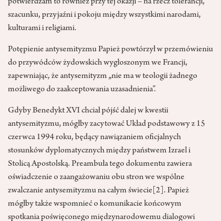
potwierdzam to również przy tej okazji – na rzecz tolerancji,
szacunku, przyjaźni i pokoju między wszystkimi narodami,
kulturami i religiami.
Potępienie antysemityzmu Papież powtórzył w przemówieniu
do przywódców żydowskich wygłoszonym we Francji,
zapewniając, że antysemityzm „nie ma w teologii żadnego
możliwego do zaakceptowania uzasadnienia”.
Gdyby Benedykt XVI chciał pójść dalej w kwestii
antysemityzmu, mógłby zacytować Układ podstawowy z 15
czerwca 1994 roku, będący nawiązaniem oficjalnych
stosunków dyplomatycznych między państwem Izrael i
Stolicą Apostolską. Preambuła tego dokumentu zawiera
oświadczenie o zaangażowaniu obu stron we wspólne
zwalczanie antysemityzmu na całym świecie
[2]
. Papież
mógłby także wspomnieć o komunikacie końcowym
spotkania poświęconego międzynarodowemu dialogowi