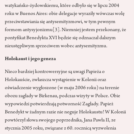
watykańsko-żydowskiemu, które odbyło się w lipcu 2004
roku w Buenos Aires: obie delegacje wyraziły wówczas wolę
przeciwstawiania się antysemityzmowi, w tym pewnym
formom antysyjonizmu
[3]
. Niemniej jestem przekonany, że
pontyfikat Benedykta XVI będzie się odznaczał dalszym
nieustępliwym sprzeciwem wobec antysemityzmu.
Holokaust i jego geneza
Nieco bardziej kontrowersyjne są uwagi Papieża o
Holokauście, zwłaszcza wystąpienie w Kolonii oraz
oświadczenie wygłoszone (w maju 2006 roku) na terenie
obozu zagłady w Birkenau, podczas wizyty w Polsce. Obie
wypowiedzi potwierdzają potworność Zagłady. Papież
Benedykt w żadnym razie nie neguje Holokaustu! W Kolonii
powtórzył słowa swojego poprzednika, Jana Pawła II, ze
stycznia 2005 roku, związane z 60. rocznicą wyzwolenia