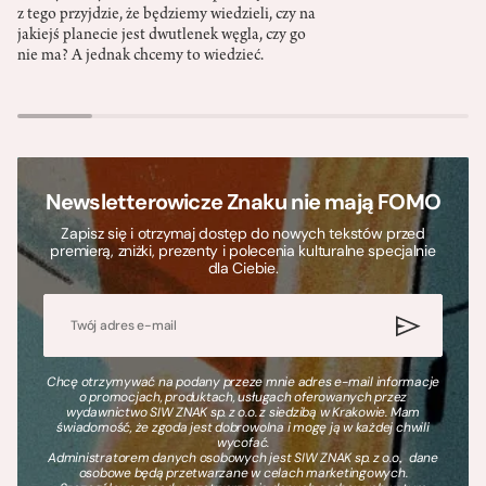
z tego przyjdzie, że będziemy wiedzieli, czy na
jakiejś planecie jest dwutlenek węgla, czy go
nie ma? A jednak chcemy to wiedzieć.
Newsletterowicze Znaku nie mają FOMO
Zapisz się i otrzymaj dostęp do nowych tekstów przed
premierą, zniżki, prezenty i polecenia kulturalne specjalnie
dla Ciebie.
Chcę otrzymywać na podany przeze mnie adres e-mail informacje
o promocjach, produktach, usługach oferowanych przez
wydawnictwo SIW ZNAK sp. z o.o. z siedzibą w Krakowie. Mam
świadomość, że zgoda jest dobrowolna i mogę ją w każdej chwili
wycofać.
Administratorem danych osobowych jest SIW ZNAK sp. z o.o., dane
osobowe będą przetwarzane w celach marketingowych.