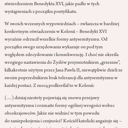
stwierdzeniem Benedykta XVI, jakie padło w tych
wystąpieniach z początku pontyfikatu.
W swoich wczesnych wypowiedziach – zwłaszcza w bardziej
konkretnym oświadczeniu w Kolonii – Benedykt XVI
wyraźnie odrzucił wszelkie formy antysemityzmu. Od
początku swego urzędowania wykazuje on pod tym
względem zdecydowanie i konsekwencję. I choć nie określa
wrogiego nastawienia do Żydów przymiotnikiem „grzeszne”,
kilkakrotnie użytym przez Jana Pawła II, niewątpliwie dzieli ze
swoim poprzednikiem brak tolerancji dla antysemityzmu w
każdej postaci. Z mocą podkreślał to w Kolonii:
(…) dzisiaj niestety pojawiają się znowu przejawy
antysemityzmu i rozmaite formy ogólnej wrogości wobec
obcokrajowców. Jakże nie widzieć w tym powodu
do zaniepokojenia i czujności? Kościół katolicki angażuje się –