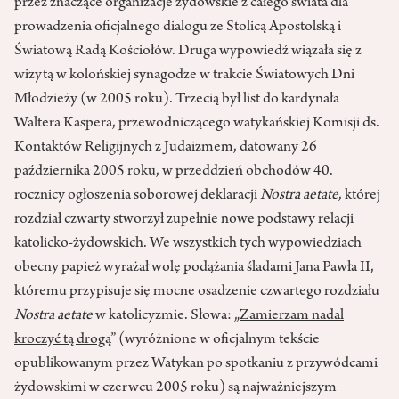
przez znaczące organizacje żydowskie z całego świata dla
prowadzenia oficjalnego dialogu ze Stolicą Apostolską i
Światową Radą Kościołów. Druga wypowiedź wiązała się z
wizytą w kolońskiej synagodze w trakcie Światowych Dni
Młodzieży (w 2005 roku). Trzecią był list do kardynała
Waltera Kaspera, przewodniczącego watykańskiej Komisji ds.
Kontaktów Religijnych z Judaizmem, datowany 26
października 2005 roku, w przeddzień obchodów 40.
rocznicy ogłoszenia soborowej deklaracji
Nostra aetate
, której
rozdział czwarty stworzył zupełnie nowe podstawy relacji
katolicko-żydowskich. We wszystkich tych wypowiedziach
obecny papież wyrażał wolę podążania śladami Jana Pawła II,
któremu przypisuje się mocne osadzenie czwartego rozdziału
Nostra aetate
w katolicyzmie. Słowa: „
Zamierzam nadal
kroczyć tą drogą
” (wyróżnione w oficjalnym tekście
opublikowanym przez Watykan po spotkaniu z przywódcami
żydowskimi w czerwcu 2005 roku) są najważniejszym