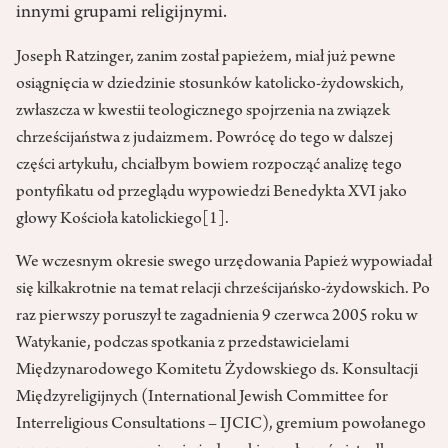
innymi grupami religijnymi.
Joseph Ratzinger, zanim został papieżem, miał już pewne
osiągnięcia w dziedzinie stosunków katolicko-żydowskich,
zwłaszcza w kwestii teologicznego spojrzenia na związek
chrześcijaństwa z judaizmem. Powrócę do tego w dalszej
części artykułu, chciałbym bowiem rozpocząć analizę tego
pontyfikatu od przeglądu wypowiedzi Benedykta XVI jako
głowy Kościoła katolickiego
[1]
.
We wczesnym okresie swego urzędowania Papież wypowiadał
się kilkakrotnie na temat relacji chrześcijańsko-żydowskich. Po
raz pierwszy poruszył te zagadnienia 9 czerwca 2005 roku w
Watykanie, podczas spotkania z przedstawicielami
Międzynarodowego Komitetu Żydowskiego ds. Konsultacji
Międzyreligijnych (International Jewish Committee for
Interreligious Consultations – IJCIC), gremium powołanego