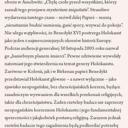
obozu w Auschwitz: „Chylę czoło przed wszystkimi, którzy
zaznali tego przejawu
mysterium iniquitatis
”. Straszliwe
wydarzenia tamtego czasu – mówił dalej Papież – muszą
„nieustannie budzić sumienia, gasić spory, wzywać do pokoju”.
Nie ulega wątpliwości, że Benedykt XVI postrzega Holokaust
jako jeden z najmroczniejszych okresów historii Europy.
Podczas audiencji generalnej 30 listopada 2005 roku nazwał
go „haniebnym planem śmierci”. Pewne zdziwienie wywołały
natomiast jego stwierdzenia na temat genezy Holokaustu.
Zarówno w Kolonii, jak i w Birkenau papież Benedykt
przedstawiał Holokaust głównie – a nawet wyłącznie – jako
zjawisko neopogańskie, bez chrześcijańskich korzeni, będące
zasadniczym wyzwaniem dla wszelkich przekonań religijnych,
także dla chrześcijaństwa. Żaden rzetelny badacz nie zaprzeczy
neopogańskim korzeniom Holokaustu i jego fundamentalnej
sprzeczności z jakąkolwiek postawą religijną. Zarazem jednak
rzetelni badacze tego zagadnienia będą podkreślać potrzebę