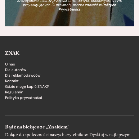
Szczegółowe zasady przetwarzania danych osobowych, w tym
przysługujących Ci prawach, można znaleźć w
Polityce
Prywatności
.
ZNAK
O nas
Dla autorów
Dla reklamodawców
Kontakt
Gdzie mogę kupić ZNAK?
Regulamin
Polityka prywatności
Bądź na bieżąco ze „Znakiem”
Dołącz do społeczności naszych czytelnikow. Dysktuj w najlepszym