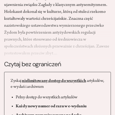
ujawnienia związku Zagłady z klasycznym antysemityzmem.
Holokaust dokonał się w kulturze, którą od stuleci rzekomo
kształtowały wartości chrześcijańskie. Znaczna część
nazistowskiego ustawodawstwa wymierzonego przeciwko
Żydom była powtórzeniem antyżydowskich regulacji
prawnych, które stosowano od średniowiecza w
społeczeństwach złożonych przeważnie z chrześcijan. Zawsze
protestowałem przeciw zbyt…
Czytaj bez ograniczeń
Zyskaj
nielimitowany dostęp do wszystkich
artykułów,
e-wydań i archiwum
Pełny dostęp do wszystkich artykułów
Każdy nowy numer od razu w e-wydaniu