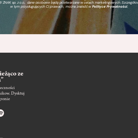
 ZNAK sp. z o.o., dane osobowe będą przetwarzane w celach marketingowych. Szczegół
w tym przysługujących Ci prawach, można znaleźć w
Polityce Prywatności
.
ieżąco ze
m”
eczności
nikow. Dysktuj
gronie