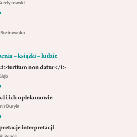
Surdykowski
 Bortnowska
enia – książki – ludzie
<i>tertium non datur</i>
Głąb
ci i ich opiekunowie
ir Buryła
pretacje interpretacji
ik Rogóż