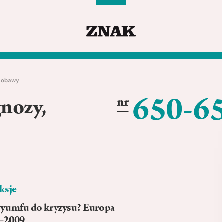
, obawy
650-6
nr
gnozy,
ksje
ryumfu do kryzysu? Europa
–2009