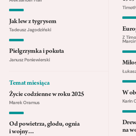
Timot
Jak lew z tygrysem
Europ
Tadeusz Jagodziński
Z Tim
Marcin
Pielgrzymka i pokuta
Janusz Poniewierski
Miłos
Łukasz
Temat miesiąca
W ob
Życie codzienne w roku 2025
Karin 
Marek Oramus
Drew
Od powietrza, głodu, ognia
na w
i wojny…