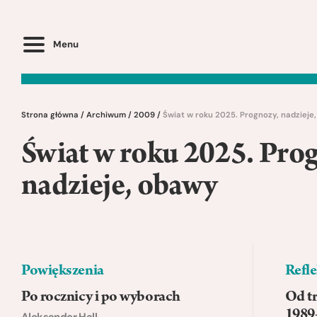
Menu
Strona główna
/
Archiwum
/
2009
/
Świat w roku 2025. Prognozy, nadzieje
Świat w roku 2025. Pro
nadzieje, obawy
Powiększenia
Refle
Po rocznicy i po wyborach
Od t
1989
Aleksander Hall