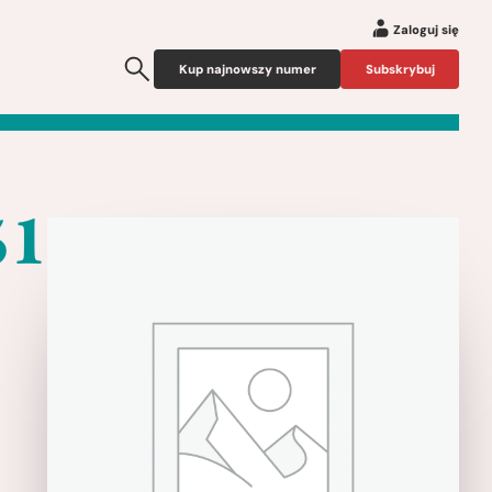
Zaloguj się
Kup najnowszy numer
Subskrybuj
51