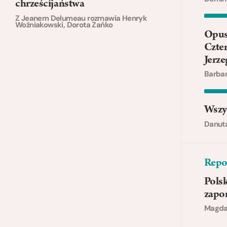
chrześcijaństwa
Z Jeanem Delumeau rozmawia Henryk
Woźniakowski, Dorota Zańko
Opus
Czter
Jerz
Barbar
Wszy
Danut
Repo
Polsk
zapo
Magda