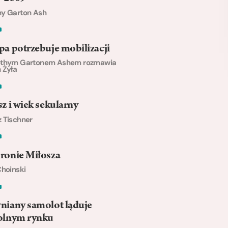
hy Garton Ash
a potrzebuje mobilizacji
othym Gartonem Ashem rozmawia
 Żyła
z i wiek sekularny
 Tischner
ronie Miłosza
Choinski
niany samolot ląduje
olnym rynku