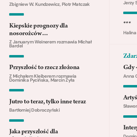
Jerzy 
Zbigniew W. Kundzewicz, Piotr Matczak
***
Kiepskie prognozy dla
Halina
nosorożców…
Z Januarym Weinerem rozmawia Michał
Bardel
Zdarz
Przyszłość to rzecz złożona
Gdy 
Z Michałem Kleiberem rozmawia
Anna 
Dominika Pycińska, Marcin Żyła
Artyś
Jutro to teraz, tylko inne teraz
Sławom
Bartłomiej Dobroczyński
Inter
Jaka przyszłość dla
Domin