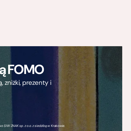
ają FOMO
zniżki, prezenty i
 SIW ZNAK sp. z o.o. z siedzibą w Krakowie.