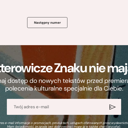
Następny numer
terowicze Znaku nie m
ymaj dostęp do nowych tekstów przed premierą, 
polecenia kulturalne specjalnie dla Ciebie.
s e-mail informacje o promocjach, produktach, usługach oferowanych przez wydawnictwo
Mam świadomość, że zgoda jest dobrowolna i mogę ją w każdej chwili wycofać.