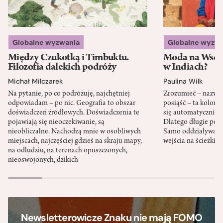
Globalne wyzwania
Globalne wyzw
Między Czukotką i Timbuktu.
Moda na Wsch
Filozofia dalekich podróży
w Indiach?
Michał Milczarek
Paulina Wilk
Na pytanie, po co podróżuję, najchętniej
Zrozumieć – nazwać 
odpowiadam – po nic. Geografia to obszar
posiąść – ta kolon
doświadczeń źródłowych. Doświadczenia te
się automatycznie, a
pojawiają się nieoczekiwanie, są
Dlatego długie podr
nieobliczalne. Nachodzą mnie w osobliwych
Samo oddziaływanie 
miejscach, najczęściej gdzieś na skraju mapy,
wejścia na ścieżki i
na odludziu, na terenach opuszczonych,
nieoswojonych, dzikich
Newsletterowicze Znaku nie mają FOMO