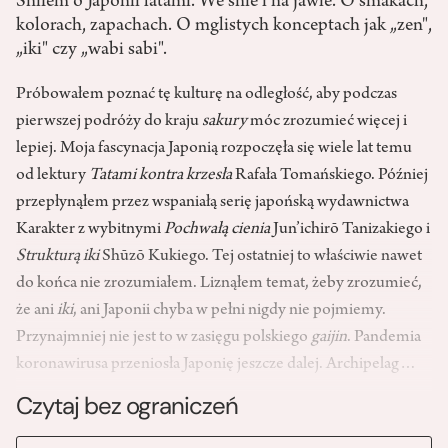
Śniłem o Japonii latami. We śnie i na jawie. O smakach,
kolorach, zapachach. O mglistych konceptach jak „zen",
„iki" czy „wabi sabi".
Próbowałem poznać tę kulturę na odległość, aby podczas
pierwszej podróży do kraju
sakury
móc zrozumieć więcej i
lepiej. Moja fascynacja Japonią rozpoczęła się wiele lat temu
od lektury
Tatami
kontra
krzesła
Rafała Tomańskiego. Później
przepłynąłem przez wspaniałą serię japońską wydawnictwa
Karakter z wybitnymi
Pochwałą cienia
Jun’ichirō Tanizakiego i
Strukturą
iki
Shūzō Kukiego. Tej ostatniej to właściwie nawet
do końca nie zrozumiałem. Liznąłem temat, żeby zrozumieć,
że ani
iki
, ani Japonii chyba w pełni nigdy nie pojmiemy.
Przynajmniej nie jest to w zasięgu polskiego
gaijin
. Pandemia
koronawirusa przeniosła Japonię jeszcze dalej. Archipelag…
Czytaj bez ograniczeń