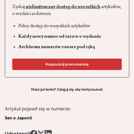
Zyskaj
nielimitowany dostęp do wszystkich
artykułów,
e-wydań i archiwum
Pełny dostęp do wszystkich artykułów
Każdy nowy numer od razu w e-wydaniu
Archiwum numerów zawsze pod ręką
Rozpocznij prenumeratę
Masz już konto? Zaloguj się, aby kontynuuwać
Artykuł pojawił się w numerze:
Sen o Japonii
Udostępnij