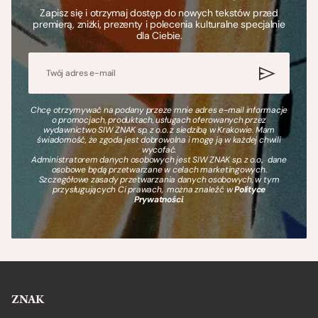
Zapisz się i otrzymaj dostęp do nowych tekstów przed
premierą, zniżki, prezenty i polecenia kulturalne specjalnie
dla Ciebie.
Chcę otrzymywać na podany przeze mnie adres e-mail informacje
o promocjach, produktach, usługach oferowanych przez
wydawnictwo SIW ZNAK sp. z o.o. z siedzibą w Krakowie. Mam
świadomość, że zgoda jest dobrowolna i mogę ją w każdej chwili
wycofać.
Administratorem danych osobowych jest SIW ZNAK sp. z o.o., dane
osobowe będą przetwarzane w celach marketingowych.
Szczegółowe zasady przetwarzania danych osobowych, w tym
przysługujących Ci prawach, można znaleźć w
Polityce
Prywatności
.
ZNAK