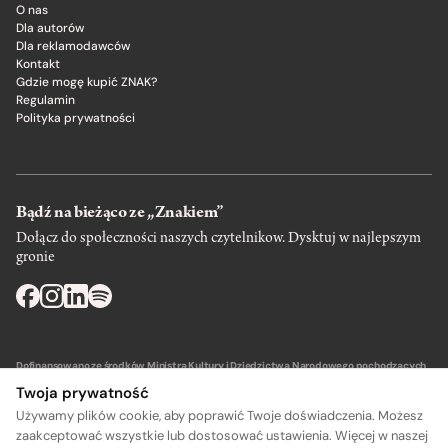
O nas
Dla autorów
Dla reklamodawców
Kontakt
Gdzie mogę kupić ZNAK?
Regulamin
Polityka prywatności
Bądź na bieżąco ze „Znakiem”
Dołącz do społeczności naszych czytelnikow. Dysktuj w najlepszym
gronie
Dofinansowano ze środków Ministra Kultury i Dziedzictwa Narodowego pochodzących
z Funduszu Promocji Kultury – państwowego funduszu celowego.
Twoja prywatność
Używamy plików cookie, aby poprawić Twoje doświadczenia. Możesz
zaakceptować wszystkie lub dostosować ustawienia. Więcej w naszej