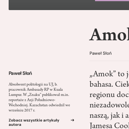
Amo
Paweł Słoń
Paweł Słoń
„Amok” to j
bahasa. Cie
Absolwent politologii na UJ, b.
pracownik Ambasady RP w Kuala
regionu doc
Lumpur. W „Znaku” publikował m.in.
reportaże z Azji Południowo-
niezadowole
Wschodniej. Kazachstan odwiedził we
wrześniu 2017 r.
naszą, jak 
Zobacz wszystkie artykuły
autora
Jamesa Cook