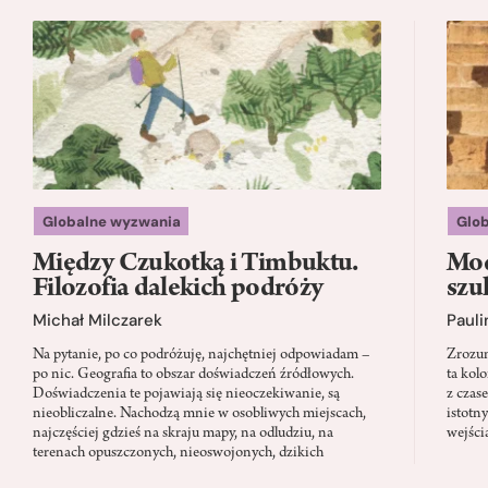
Globalne wyzwania
Glo
Między Czukotką i Timbuktu.
Mod
Filozofia dalekich podróży
szu
Michał Milczarek
Pauli
Na pytanie, po co podróżuję, najchętniej odpowiadam –
Zrozum
po nic. Geografia to obszar doświadczeń źródłowych.
ta kol
Doświadczenia te pojawiają się nieoczekiwanie, są
z czas
nieobliczalne. Nachodzą mnie w osobliwych miejscach,
istotn
najczęściej gdzieś na skraju mapy, na odludziu, na
wejści
terenach opuszczonych, nieoswojonych, dzikich