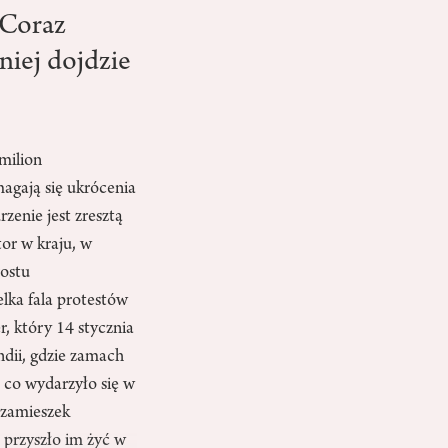
 Coraz
niej dojdzie
 milion
agają się ukrócenia
zenie jest zresztą
or w kraju, w
ostu
lka fala protestów
r, który 14 stycznia
ndii, gdzie zamach
, co wydarzyło się w
 zamieszek
przyszło im żyć w