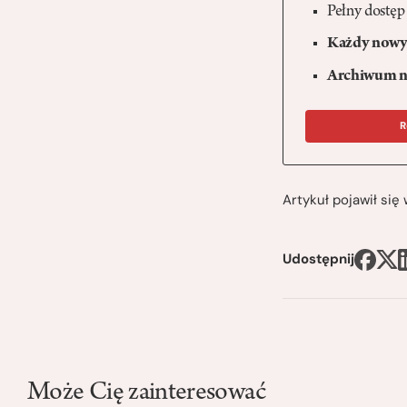
Pełny dostęp
Każdy nowy 
Archiwum n
R
Artykuł pojawił si
Udostępnij
Może Cię zainteresować