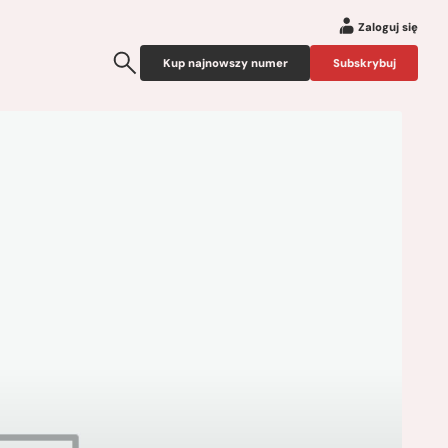
Zaloguj się
Kup najnowszy numer
Subskrybuj