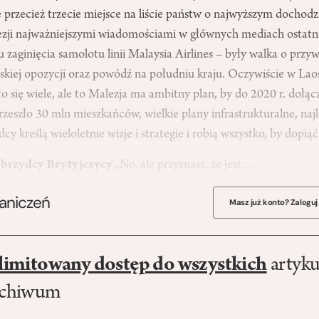
e przecież trzecie miejsce na liście państw o najwyższym dochodzi
ji najważniejszymi wiadomościami w głównych mediach ostatni
su zaginięcia samolotu linii Malaysia Airlines – były walka o pr
ńskiej opozycji oraz powódź na południu kraju. Oczywiście w Laos
o się wiele, ale to Malezja ma ambitny plan, by do 2020 r. dołą
zeszło 30 mln mieszkańców, wielkie plany infrastrukturalne, naj
dcy kreślą wieloletnie wizje i strategie i robią wszystko, by dopią
, brzydcy Brytyjczycy
„No, ale przyznasz, że jest…
raniczeń
Masz już konto? Zaloguj
limitowany dostęp do wszystkich
artyku
rchiwum