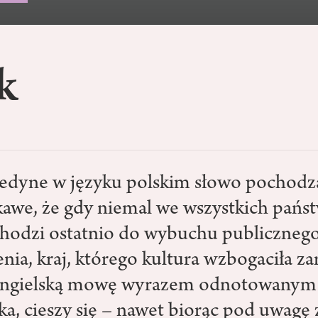
k
edyne w języku polskim słowo pochodzą
kawe, że gdy niemal we wszystkich pańs
hodzi ostatnio do wybuchu publiczneg
nia, kraj, którego kultura wzbogaciła z
i angielską mowę wyrazem odnotowanym 
a, cieszy się – nawet biorąc pod uwagę