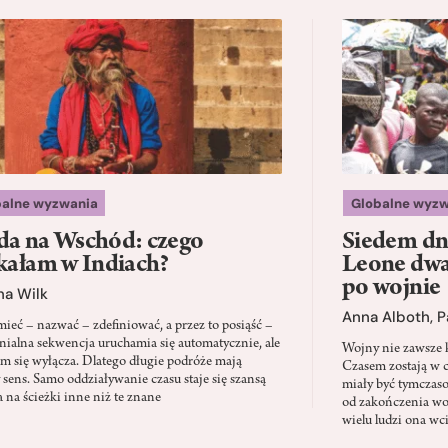
balne wyzwania
Globalne wyzw
a na Wschód: czego
Siedem dni
kałam w Indiach?
Leone dwad
po wojnie
na Wilk
Anna Alboth
,
P
ieć – nazwać – zdefiniować, a przez to posiąść –
onialna sekwencja uruchamia się automatycznie, ale
Wojny nie zawsze k
em się wyłącza. Dlatego długie podróże mają
Czasem zostają w c
y sens. Samo oddziaływanie czasu staje się szansą
miały być tymczas
a na ścieżki inne niż te znane
od zakończenia wo
wielu ludzi ona wc