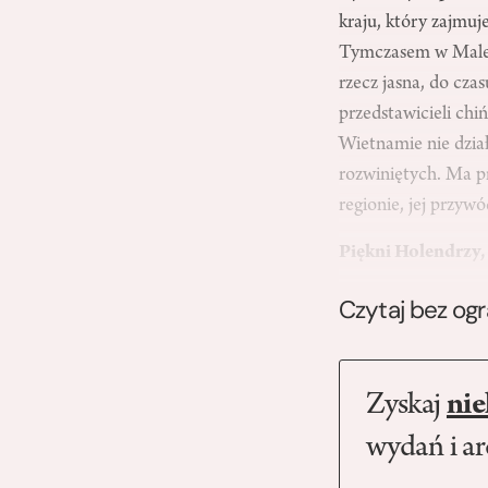
kraju, który zajmuj
Tymczasem w Malez
rzecz jasna, do cza
przedstawicieli chi
Wietnamie nie dział
rozwiniętych. Ma pr
regionie, jej przywó
Piękni Holendrzy
Czytaj bez og
Zyskaj
nie
wydań i a