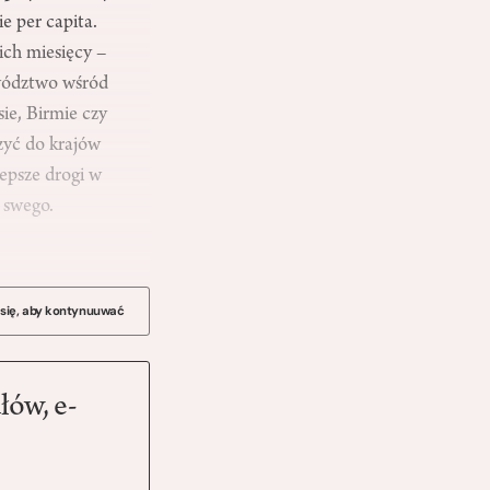
e per capita.
ch miesięcy –
zywództwo wśród
ie, Birmie czy
czyć do krajów
lepsze drogi w
ć swego.
 się, aby kontynuuwać
łów, e-