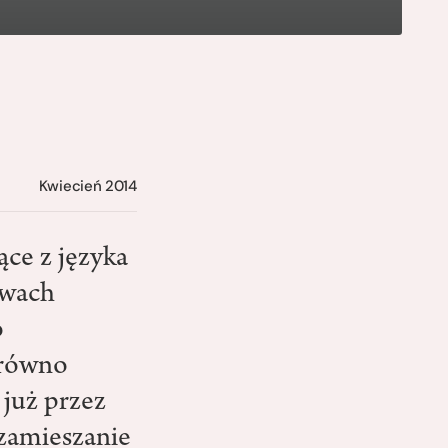
Kwiecień 2014
ce z języka
twach
o
arówno
już przez
 zamieszanie