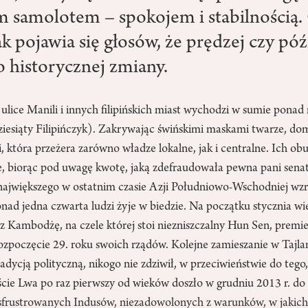
m samolotem – spokojem i stabilnością.
k pojawia się głosów, że prędzej czy póź
o historycznej zmiany.
 ulice Manili i innych filipińskich miast wychodzi w sumie ponad
iesiąty Filipińczyk). Zakrywając świńskimi maskami twarze, dom
, która przeżera zarówno władze lokalne, jak i centralne. Ich obur
e, biorąc pod uwagę kwotę, jaką zdefraudowała pewna pani senat
jwiększego w ostatnim czasie Azji Południowo-Wschodniej wzr
ad jedna czwarta ludzi żyje w biedzie. Na początku stycznia wie
ez Kambodżę, na czele której stoi niezniszczalny Hun Sen, premie
ozpoczęcie 29. roku swoich rządów. Kolejne zamieszanie w Tajla
tradycją polityczną, nikogo nie zdziwił, w przeciwieństwie do tego
cie Lwa po raz pierwszy od wieków doszło w grudniu 2013 r. do
frustrowanych Indusów, niezadowolonych z warunków, w jakich 