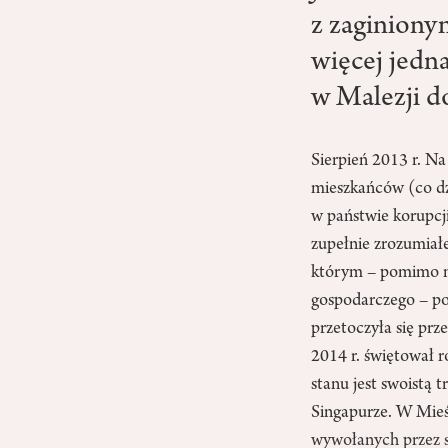
z zaginiony
więcej jedna
w Malezji d
Sierpień 2013 r. Na
mieszkańców (co dz
w państwie korupcji
zupełnie zrozumiał
którym – pomimo na
gospodarczego – pon
przetoczyła się prz
2014 r. świętował r
stanu jest swoistą 
Singapurze. W Mieś
wywołanych przez s