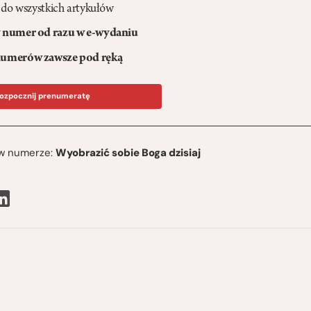
 do wszystkich artykułów
numer od razu w e-wydaniu
umerów zawsze pod ręką
ozpocznij prenumeratę
ę w numerze:
Wyobrazić sobie Boga dzisiaj