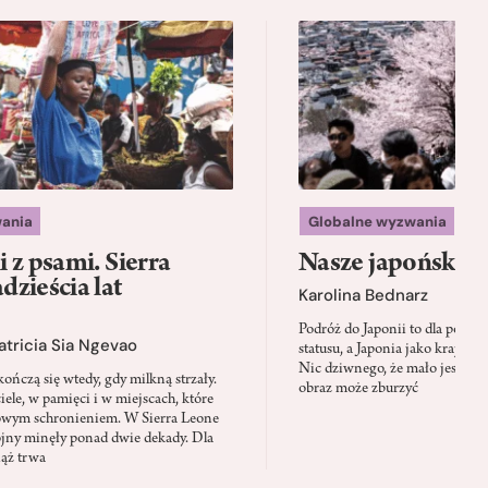
ania
Globalne wyzwania
 z psami. Sierra
Nasze japońskie f
zieścia lat
Karolina Bednarz
Podróż do Japonii to dla polskie
atricia Sia Ngevao
statusu, a Japonia jako kraj stał
Nic dziwnego, że mało jest mie
ończą się wtedy, gdy milkną strzały.
obraz może zburzyć
iele, w pamięci i w miejscach, które
owym schronieniem. W Sierra Leone
jny minęły ponad dwie dekady. Dla
iąż trwa