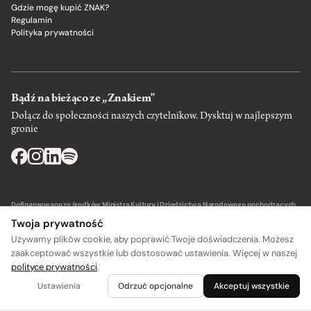
Gdzie mogę kupić ZNAK?
Regulamin
Polityka prywatności
Bądź na bieżąco ze „Znakiem”
Dołącz do społeczności naszych czytelnikow. Dysktuj w najlepszym
gronie
Dofinansowano ze środków Ministra Kultury i Dziedzictwa Narodowego pochodzących
z Funduszu Promocji Kultury – państwowego funduszu celowego.
Twoja prywatność
Używamy plików cookie, aby poprawić Twoje doświadczenia. Możesz
zaakceptować wszystkie lub dostosować ustawienia. Więcej w naszej
polityce prywatności
.
Wydawca: SIW Znak w Krakowie
Ustawienia
Odrzuć opcjonalne
Akceptuj wszystkie