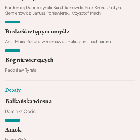
Bartłomiej Dobroczyński, Karol Tarnowski, Piotr Sikora, Justyna
Siemienowicz, Janusz Poniewierski, Krzysztof Mech
Boskość w tępym umyśle
Ana-Maria Rizzuto w rozmawie z Łukaszem Tischnerem
Bóg niewierzących
Radosław Tyrała
Debaty
Bałkańska wiosna
Dominika Ćiocić
Amok
Paweł Słoń