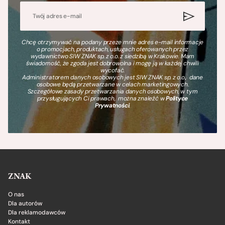
Chcę otrzymywać na podany przeze mnie adres e-mail informacje
o promocjach, produktach, usługach oferowanych przez
wydawnictwo SIW ZNAK sp. z o.o. z siedzibą w Krakowie. Mam
świadomość, że zgoda jest dobrowolna i mogę ją w każdej chwili
wycofać.
Administratorem danych osobowych jest SIW ZNAK sp. z o.o., dane
osobowe będą przetwarzane w celach marketingowych.
Szczegółowe zasady przetwarzania danych osobowych, w tym
przysługujących Ci prawach, można znaleźć w
Polityce
Prywatności
.
ZNAK
O nas
Dla autorów
Dla reklamodawców
Kontakt