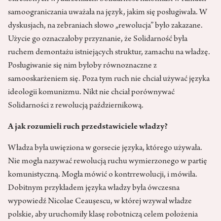
samoograniczania uważała na język, jakim się posługiwała. W
dyskusjach, na zebraniach słowo „rewolucja” było zakazane.
Użycie go oznaczałoby przyznanie, że Solidarność była
ruchem demontażu istniejących struktur, zamachu na władzę.
Posługiwanie się nim byłoby równoznaczne z
samooskarżeniem się. Poza tym ruch nie chciał używać języka
ideologii komunizmu. Nikt nie chciał porównywać
Solidarności z rewolucją październikową.
A jak rozumieli ruch przedstawiciele władzy?
Władza była uwięziona w gorsecie języka, którego używała.
Nie mogła nazywać rewolucją ruchu wymierzonego w partię
komunistyczną. Mogła mówić o kontrrewolucji, i mówiła.
Dobitnym przykładem języka władzy była ówczesna
wypowiedź Nicolae Ceaușescu, w której wzywał władze
polskie, aby uruchomiły klasę robotniczą celem położenia