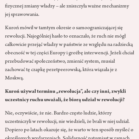
fizycznej zmiany władzy – ale zniszczyła ważne mechanizmy
jej sprawowania.
Kuroń mówił w tamtym okresie o samoograniczającej się
rewolucji. Najogólniej hasło to oznaczało, że ruch nie mógł
całkowicie przejąć władzy w państwie ze względu na radziecką
obecność w tej części Europy i groźbę interwencji. Jeżeli chciał
przebudować społeczeństwo, zmienić system, musiał
zachować tę czapkę pezetpeerowską, która wiązała je z
Moskwą.
Kuroń używał terminu „rewolucja”, ale czy inni, zwykli
uczestnicy ruchu uważali, że biorą udział w rewolucji?
Nie, oczywiście, że nie. Bardzo często ludzie, którzy
uczestniczyli w rewolucji, nie wiedzieli, że brali w niej udział.
Dopiero po latach okazuje się, że warto w ten sposób myśleć o
określonych wydarzeniach. Solidarność natomiast w ramach