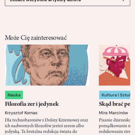
Może Cię zainteresować
Nauka
Kultura i Sztuka
Filozofia zer i jedynek
Skąd brać pewn
Krzysztof Kornas
Mira Marcinów
Dla technobaronów z Doliny Krzemowej oraz
Pisanie dziennika 
ich nadwornych filozofów jesteś zerem albo
porządkowaniu myś
jedynką. Ta brutalna redukcja świata do
redukowaniu stresu,