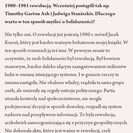
1980–1981 rewolucją. Wcześniej postąpili tak np.
Timothy Garton Ash i Jadwiga Staniszkis. Dlaczego
warto w ten sposób myśleć o Solidarności?
Nie tylko oni. O rewolucji już jesienią 1980 r. mówił Jacek
Kuroń, który jest bardzo ważnym bohaterem mojej książki. W
ten sposób rozumieli ją też inni. W pewnym sensie to
oczywiste, że ruch Solidarności był rewolucją. Był bowiem
masowym, bardzo daleko idącym zaangażowaniem milionów
ludzi w zmianę istniejącego systemu. I w gruncie rzeczy ta
zmiana nastąpiła. Nie obalono władzy, rządziła ta sama grupa
osób, ale zmieniły się reguły ustroju politycznego. Partia
utraciła kontrolę nad społeczeństwem, nie mogła
podejmować decyzji w sposób dowolny, rozpadł się system
nadzoru nad przepływem informacji. To była rewolucja,
aczkolwiek samoograniczająca się z przyczyn geopolitycznych.
Nie dokonała aktu, który jest ważny w rewolucji, czyli