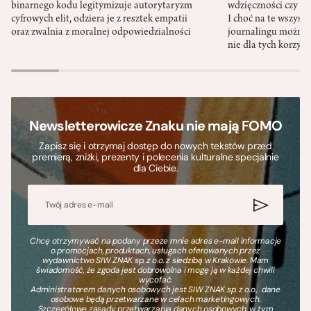
binarnego kodu legitymizuje autorytaryzm
wdzięczności czy st
cyfrowych elit, odziera je z resztek empatii
I choć na te wszys
oraz zwalnia z moralnej odpowiedzialności
journalingu można 
nie dla tych korzyśc
Newsletterowicze Znaku nie mają FOMO
Zapisz się i otrzymaj dostęp do nowych tekstów przed
premierą, zniżki, prezenty i polecenia kulturalne specjalnie
dla Ciebie.
Chcę otrzymywać na podany przeze mnie adres e-mail informacje
o promocjach, produktach, usługach oferowanych przez
wydawnictwo SIW ZNAK sp. z o.o. z siedzibą w Krakowie. Mam
świadomość, że zgoda jest dobrowolna i mogę ją w każdej chwili
wycofać.
Administratorem danych osobowych jest SIW ZNAK sp. z o.o., dane
osobowe będą przetwarzane w celach marketingowych.
Szczegółowe zasady przetwarzania danych osobowych, w tym