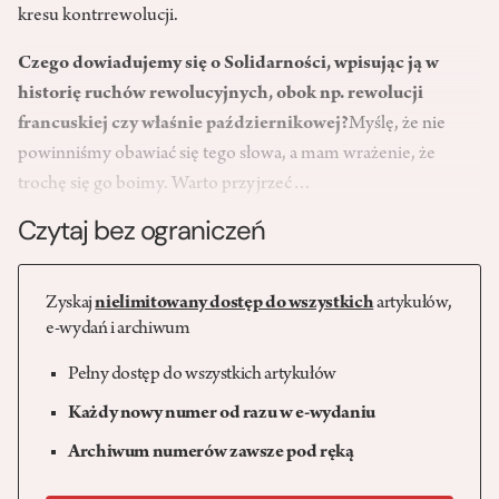
kresu kontrrewolucji.
Czego dowiadujemy się o Solidarności, wpisując ją w
historię ruchów rewolucyjnych, obok np. rewolucji
francuskiej czy właśnie październikowej?
Myślę, że nie
powinniśmy obawiać się tego słowa, a mam wrażenie, że
trochę się go boimy. Warto przyjrzeć…
Czytaj bez ograniczeń
Zyskaj
nielimitowany dostęp do wszystkich
artykułów,
e-wydań i archiwum
Pełny dostęp do wszystkich artykułów
Każdy nowy numer od razu w e-wydaniu
Archiwum numerów zawsze pod ręką