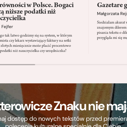
równości w Polsce. Bogaci
Gazetare 
cą niższe podatki niż
Małgorzata Re
czycielka
Siedziałam akurat 
 Fejfer
znajomym dilerem 
pisania tekstu o di
go tak łatwo godzimy się na system, w którym
przygląda mi się m
mista czy lekarz wystawiający faktury na setki
y złotych miesięcznie może płacić procentowo
 podatki niż nauczycielka czy urzędniczka?
terowicze Znaku nie m
ymaj dostęp do nowych tekstów przed premierą, 
polecenia kulturalne specjalnie dla Ciebie.