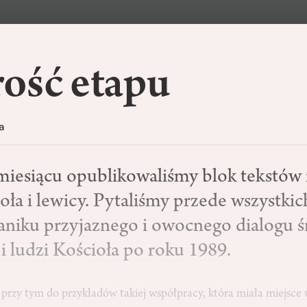
ość etapu
a
iesiącu opublikowaliśmy blok tekstów 
ioła i lewicy. Pytaliśmy przede wszystkic
aniku przyjaznego i owocnego dialogu 
i ludzi Kościoła po roku 1989.
rzy tym do przykładów takiej współpracy, która miała miejsce w