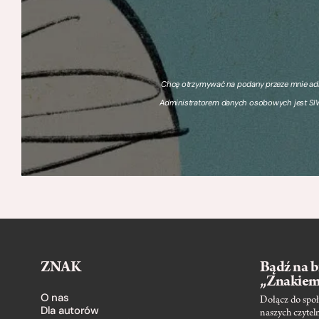
Chcę otrzymywać na podany przeze mnie adre
Administratorem danych osobowych jest SIW
ZNAK
Bądź na b
„Znakie
O nas
Dołącz do społ
Dla autorów
naszych czytel