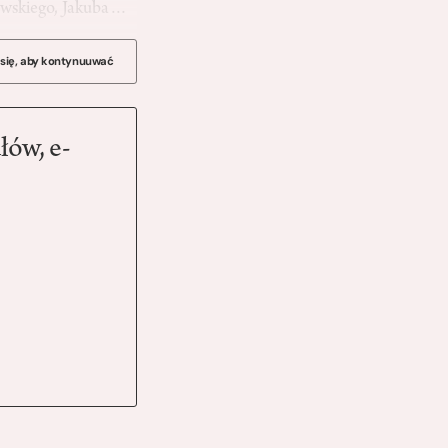
nowskiego, Jakuba…
 się, aby kontynuuwać
łów, e-