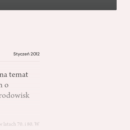
Styczeń 2012
na temat
h o
środowisk
 latach 70. i 80. W