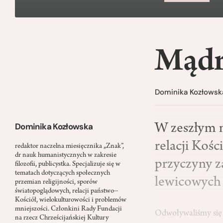
Mądr
Dominika Kozłowsk
Dominika Kozłowska
W zeszłym m
relacji Kośc
redaktor naczelna miesięcznika „Znak”,
dr nauk humanistycznych w zakresie
przyczyny z
filozofii, publicystka. Specjalizuje się w
tematach dotyczących społecznych
lewicowych 
przemian religijności, sporów
światopoglądowych, relacji państwo-­
Kościół, wielokulturowości i problemów
mniejszości. Członkini Rady Fundacji
Odwoływaliśmy się p
na rzecz Chrześcijańskiej Kultury