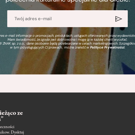
s e-mail informacje o promocjach, produktach, usługach oferowanych przez wydawnictwo
Mam świadomość, że zgoda jest dobrowolna i mogę ją w każdej chwili wycofać.
 ZNAK sp. z o.o., dane osobowe będą przetwarzane w celach marketingowych. Szczegół
w tym przysługujących Ci prawach, można znaleźć w
Polityce Prywatności
.
ieżąco ze
m”
eczności
nikow. Dysktuj