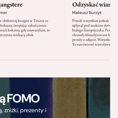
gangstere
Odzyskać wiarę 
jmer
Mateusz Burzyk
w obskurnej knajpie w Tiranie ze
Przede wszystkim jednak okres
kokainy, świętując zakończenie
upłynął pod znakiem doświadc
lerach kokainy, gdy zauważyłam, że
białego Europejczyka. Przed 
ężczyzna siedzący obok
chroniły klimatyzowane biuro i 
prosiły o zdjęcie. Wszystko doo
Ta nierówność wywoływała dy
ają FOMO
zniżki, prezenty i