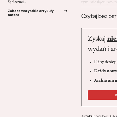
tym miesiącu powra
Społecznej...
Zobacz wszystkie artykuły
Czytaj bez og
autora
Zyskaj
nie
wydań i a
Pełny dostęp
Każdy nowy 
Archiwum n
R
Artykuł pojawił si