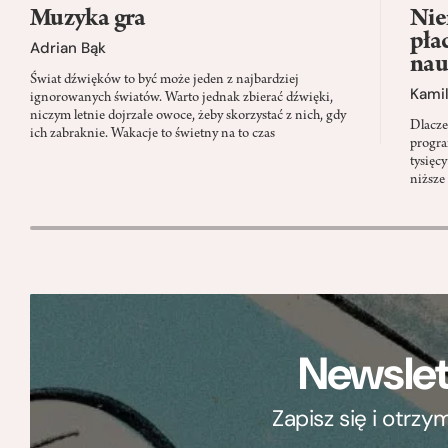
Muzyka gra
Nie
pła
Adrian Bąk
nau
Świat dźwięków to być może jeden z najbardziej
Kamil
ignorowanych światów. Warto jednak zbierać dźwięki,
niczym letnie dojrzałe owoce, żeby skorzystać z nich, gdy
Dlacze
ich zabraknie. Wakacje to świetny na to czas
progra
tysięc
niższe
Newslet
Zapisz się i otrz