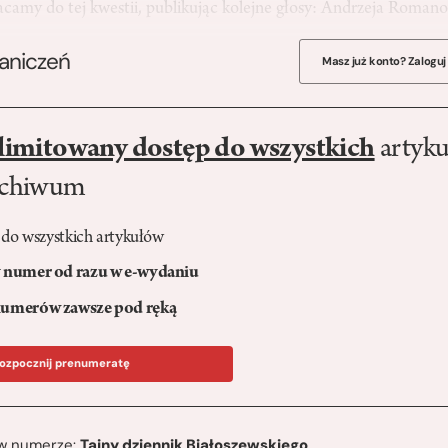
camy do tej kwestii, publikując kolejne głosy: Andrzeja Roma
raniczeń
Masz już konto? Zaloguj
limitowany dostęp do wszystkich
artyku
rchiwum
 do wszystkich artykułów
numer od razu w e-wydaniu
umerów zawsze pod ręką
ozpocznij prenumeratę
ę w numerze:
Tajny dziennik Białoszewskiego