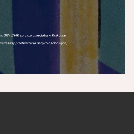
 SIW ZNAK sp. z o.o. z siedzibą w Krakowie.
owe zasady przetwarzania danych osobowych,