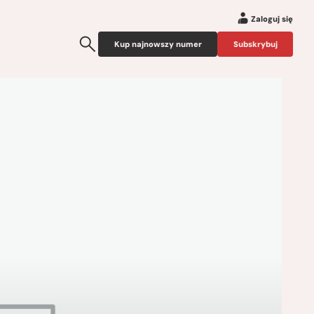
Zaloguj się
Kup najnowszy numer
Subskrybuj