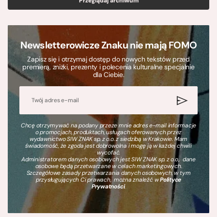
Przeglądaj archiwum
Newsletterowicze Znaku nie mają FOMO
Zapisz się i otrzymaj dostęp do nowych tekstów przed
premierą, zniżki, prezenty i polecenia kulturalne specjalnie
dla Ciebie.
Chcę otrzymywać na podany przeze mnie adres e-mail informacje
o promocjach, produktach, usługach oferowanych przez
wydawnictwo SIW ZNAK sp. z o.o. z siedzibą w Krakowie. Mam
świadomość, że zgoda jest dobrowolna i mogę ją w każdej chwili
wycofać.
Administratorem danych osobowych jest SIW ZNAK sp. z o.o., dane
osobowe będą przetwarzane w celach marketingowych.
Szczegółowe zasady przetwarzania danych osobowych, w tym
przysługujących Ci prawach, można znaleźć w
Polityce
Prywatności
.