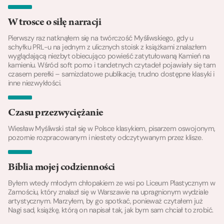
W trosce o siłę narracji
Pierwszy raz natknąłem się na twórczość Myśliwskiego, gdy u
schyłku PRL-u na jednym z ulicznych stoisk z książkami znalazłem
wyglądającą niezbyt obiecująco powieść zatytułowaną Kamień na
kamieniu. Wśród soft porno i tandetnych czytadeł pojawiały się tam
czasem perełki – samizdatowe publikacje, trudno dostępne klasyki i
inne niezwykłości.
Czasu przezwyciężanie
Wiesław Myśliwski stał się w Polsce klasykiem, pisarzem oswojonym,
pozornie rozpracowanym i niestety odczytywanym przez klisze.
Biblia mojej codzienności
Byłem wtedy młodym chłopakiem ze wsi po Liceum Plastycznym w
Zamościu, który znalazł się w Warszawie na upragnionym wydziale
artystycznym. Marzyłem, by go spotkać, ponieważ czytałem już
Nagi sad, książkę, którą on napisał tak, jak bym sam chciał to zrobić.