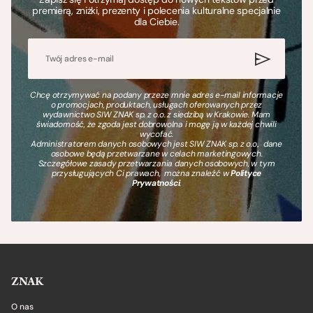
premierą, zniżki, prezenty i polecenia kulturalne specjalnie
dla Ciebie.
Chcę otrzymywać na podany przeze mnie adres e-mail informacje
o promocjach, produktach, usługach oferowanych przez
wydawnictwo SIW ZNAK sp. z o.o. z siedzibą w Krakowie. Mam
świadomość, że zgoda jest dobrowolna i mogę ją w każdej chwili
wycofać.
Administratorem danych osobowych jest SIW ZNAK sp. z o.o., dane
osobowe będą przetwarzane w celach marketingowych.
Szczegółowe zasady przetwarzania danych osobowych, w tym
przysługujących Ci prawach, można znaleźć w
Polityce
Prywatności
.
ZNAK
O nas