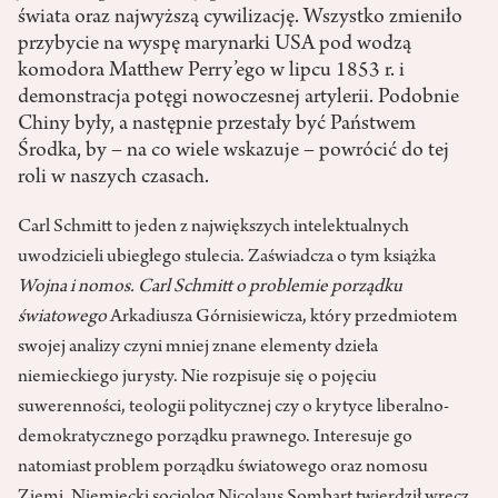
świata oraz najwyższą cywilizację. Wszystko zmieniło
przybycie na wyspę marynarki USA pod wodzą
komodora Matthew Perry’ego w lipcu 1853 r. i
demonstracja potęgi nowoczesnej artylerii. Podobnie
Chiny były, a następnie przestały być Państwem
Środka, by – na co wiele wskazuje – powrócić do tej
roli w naszych czasach.
Carl Schmitt to jeden z największych intelektualnych
uwodzicieli ubiegłego stulecia. Zaświadcza o tym książka
Wojna i nomos. Carl Schmitt o problemie porządku
światowego
Arkadiusza Górnisiewicza, który przedmiotem
swojej analizy czyni mniej znane elementy dzieła
niemieckiego jurysty. Nie rozpisuje się o pojęciu
suwerenności, teologii politycznej czy o krytyce liberalno-
demokratycznego porządku prawnego. Interesuje go
natomiast problem porządku światowego oraz nomosu
Ziemi. Niemiecki socjolog Nicolaus Sombart twierdził wręcz,