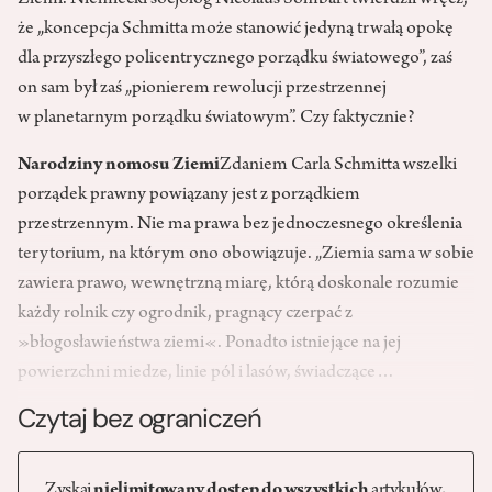
że „koncepcja Schmitta może stanowić jedyną trwałą opokę
dla przyszłego policentrycznego porządku światowego”, zaś
on sam był zaś „pionierem rewolucji przestrzennej
w planetarnym porządku światowym”. Czy faktycznie?
Narodziny nomosu Ziemi
Zdaniem Carla Schmitta wszelki
porządek prawny powiązany jest z porządkiem
przestrzennym. Nie ma prawa bez jednoczesnego określenia
terytorium, na którym ono obowiązuje. „Ziemia sama w sobie
zawiera prawo, wewnętrzną miarę, którą doskonale rozumie
każdy rolnik czy ogrodnik, pragnący czerpać z
»błogosławieństwa ziemi«. Ponadto istniejące na jej
powierzchni miedze, linie pól i lasów, świadczące…
Czytaj bez ograniczeń
Zyskaj
nielimitowany dostęp do wszystkich
artykułów,