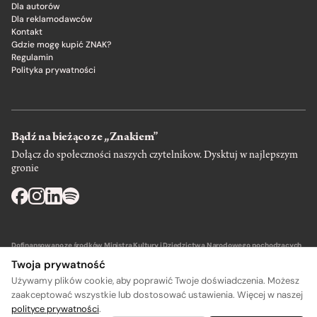
Dla autorów
Dla reklamodawców
Kontakt
Gdzie mogę kupić ZNAK?
Regulamin
Polityka prywatności
Bądź na bieżąco ze „Znakiem”
Dołącz do społeczności naszych czytelnikow. Dysktuj w najlepszym
gronie
Dofinansowano ze środków Ministra Kultury i Dziedzictwa Narodowego pochodzących
z Funduszu Promocji Kultury – państwowego funduszu celowego.
Twoja prywatność
Używamy plików cookie, aby poprawić Twoje doświadczenia. Możesz
zaakceptować wszystkie lub dostosować ustawienia. Więcej w naszej
polityce prywatności
.