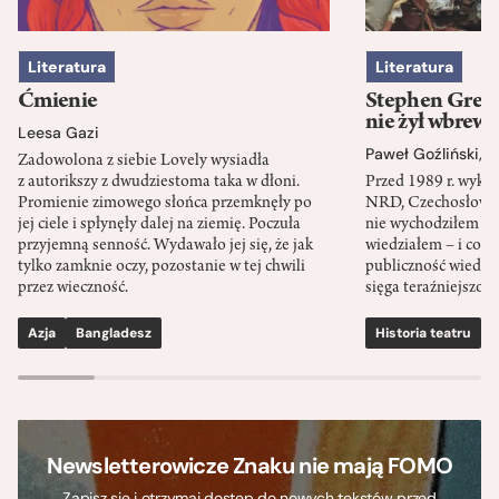
Literatura
Literatura
Ćmienie
Stephen Green
nie żył wbrew 
Leesa Gazi
Paweł Goźliński
,
S
Zadowolona z siebie Lovely wysiadła
z autorikszy z dwudziestoma taka w dłoni.
Przed 1989 r. wykł
Promienie zimowego słońca przemknęły po
NRD, Czechosłowacj
jej ciele i spłynęły dalej na ziemię. Poczuła
nie wychodziłem po
przyjemną senność. Wydawało jej się, że jak
wiedziałem – i co w
tylko zamknie oczy, pozostanie w tej chwili
publiczność wiedzia
przez wieczność.
sięga teraźniejszośc
Azja
Bangladesz
Historia teatru
S
Newsletterowicze Znaku nie mają FOMO
Zapisz się i otrzymaj dostęp do nowych tekstów przed