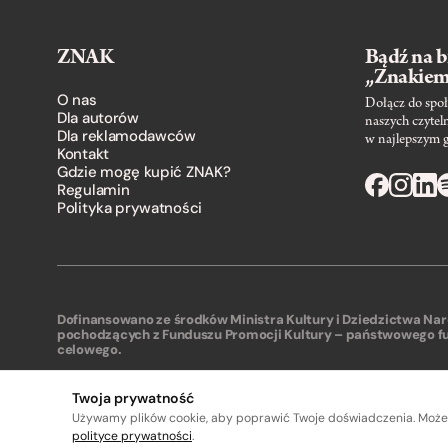
ZNAK
Bądź na b
„Znakie
O nas
Dołącz do społ
Dla autorów
naszych czytel
Dla reklamodawców
w najlepszym 
Kontakt
Gdzie mogę kupić ZNAK?
Regulamin
Polityka prywatności
Dofinansowano ze środków Ministra Kultury i Dziedzictwa N
pochodzących z Funduszu Promocji Kultury – państwowego f
celowego.
Twoja prywatność
Używamy plików cookie, aby poprawić Twoje doświadczenia. Może
A
A
polityce prywatności
.