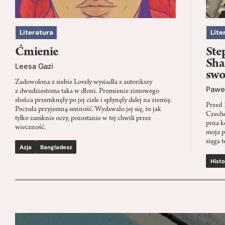
Literatura
Lite
Ćmienie
Ste
Sha
Leesa Gazi
swo
Zadowolona z siebie Lovely wysiadła z autorikszy
Paweł
z dwudziestoma taka w dłoni. Promienie zimowego
słońca przemknęły po jej ciele i spłynęły dalej na ziemię.
Przed 
Poczuła przyjemną senność. Wydawało jej się, że jak
Czecho
tylko zamknie oczy, pozostanie w tej chwili przez
poza k
wieczność.
moja p
sięga t
Azja
Bangladesz
Histo