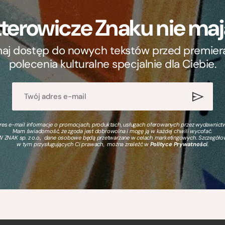
terowicze Znaku nie m
ymaj dostęp do nowych tekstów przed premierą, 
polecenia kulturalne specjalnie dla Ciebie.
s e-mail informacje o promocjach, produktach, usługach oferowanych przez wydawnictwo
Mam świadomość, że zgoda jest dobrowolna i mogę ją w każdej chwili wycofać.
 ZNAK sp. z o.o., dane osobowe będą przetwarzane w celach marketingowych. Szczegół
w tym przysługujących Ci prawach, można znaleźć w
Polityce Prywatności
.