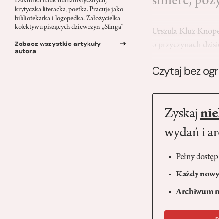
śmierć, pozy
Doktorka nauk humanistycznych,
krytyczka literacka, poetka. Pracuje jako
bibliotekarka i logopedka. Założycielka
kolektywu piszących dziewczyn „Sfinga”
Urszula Kluz-Knop
Zobacz wszystkie artykuły
o przyczynach dzis
autora
Czytaj bez og
Zyskaj
nie
wydań i a
Pełny dostęp
Każdy nowy 
Archiwum n
R