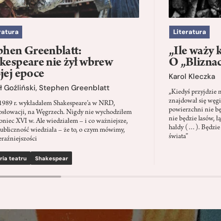
ratura
Literatura
phen Greenblatt:
„Ile waży 
kespeare nie żył wbrew
O „Blizna
jej epoce
Karol Kleczka
 Goźliński
,
Stephen Greenblatt
„Kiedyś przyjdzie 
znajdował się węgi
1989 r. wykładałem Shakespeare’a w NRD,
powierzchni nie będ
słowacji, na Węgrzech. Nigdy nie wychodziłem
nie będzie lasów, ł
oniec XVI w. Ale wiedziałem – i co ważniejsze,
hałdy (…). Będzie
ubliczność wiedziała – że to, o czym mówimy,
świata”
eraźniejszości
ria teatru
Shakespear