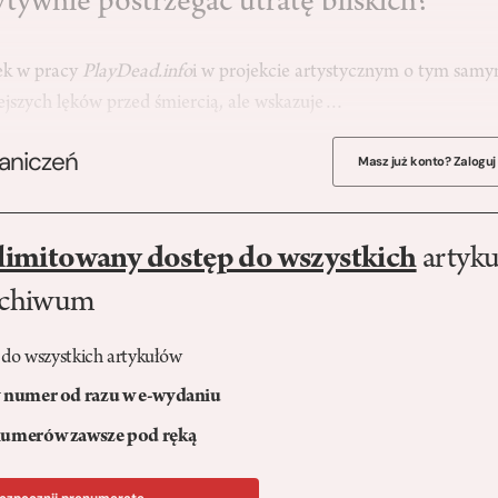
tywnie postrzegać utratę bliskich?
ek w pracy
PlayDead.info
i w projekcie artystycznym o tym sam
iejszych lęków przed śmiercią, ale wskazuje…
raniczeń
Masz już konto? Zaloguj
limitowany dostęp do wszystkich
artyku
rchiwum
 do wszystkich artykułów
numer od razu w e-wydaniu
umerów zawsze pod ręką
ozpocznij prenumeratę