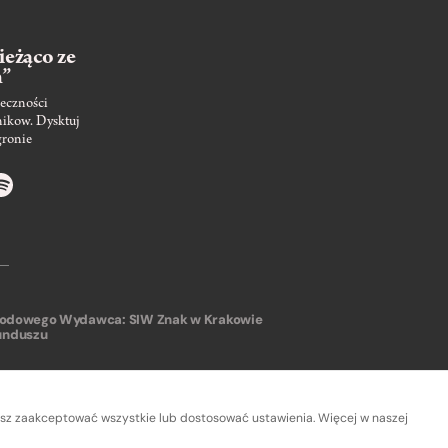
ieżąco ze
m”
eczności
nikow. Dysktuj
gronie
arodowego
Wydawca: SIW Znak w Krakowie
unduszu
sz zaakceptować wszystkie lub dostosować ustawienia. Więcej w naszej