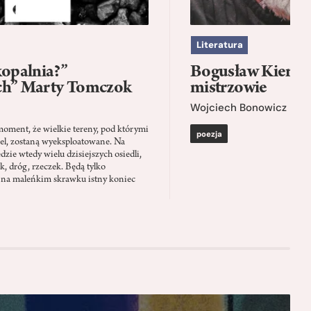
Literatura
kopalnia?”
Bogusław Kierc |
ch” Marty Tomczok
mistrzowie
Wojciech Bonowicz
moment, że wielkie tereny, pod którymi
poezja
el, zostaną wyeksploatowane. Na
zie wtedy wielu dzisiejszych osiedli,
ąk, dróg, rzeczek. Będą tylko
 na maleńkim skrawku istny koniec