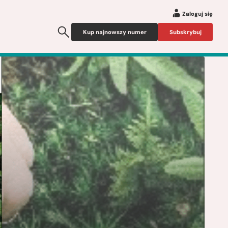
Zaloguj się
Kup najnowszy numer
Subskrybuj