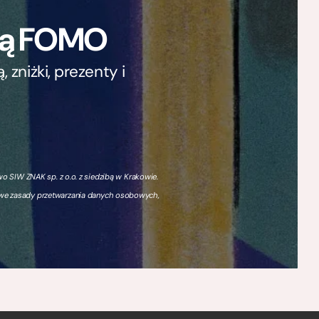
ają FOMO
zniżki, prezenty i
 SIW ZNAK sp. z o.o. z siedzibą w Krakowie.
owe zasady przetwarzania danych osobowych,