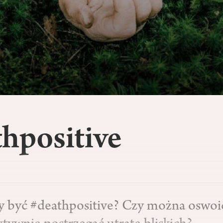
hpositive
y być #deathpositive? Czy można oswoi