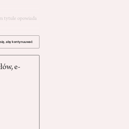
ym tytule opowiada
 się, aby kontynuuwać
łów, e-