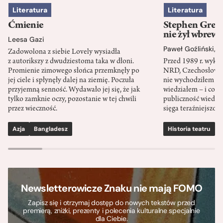
Literatura
Literatura
Ćmienie
Stephen Green
nie żył wbrew 
Leesa Gazi
Paweł Goźliński
,
S
Zadowolona z siebie Lovely wysiadła
z autorikszy z dwudziestoma taka w dłoni.
Przed 1989 r. wykł
Promienie zimowego słońca przemknęły po
NRD, Czechosłowacj
jej ciele i spłynęły dalej na ziemię. Poczuła
nie wychodziłem po
przyjemną senność. Wydawało jej się, że jak
wiedziałem – i co w
tylko zamknie oczy, pozostanie w tej chwili
publiczność wiedzia
przez wieczność.
sięga teraźniejszośc
Azja
Bangladesz
Historia teatru
S
Newsletterowicze Znaku nie mają FOMO
Zapisz się i otrzymaj dostęp do nowych tekstów przed
premierą, zniżki, prezenty i polecenia kulturalne specjalnie
dla Ciebie.