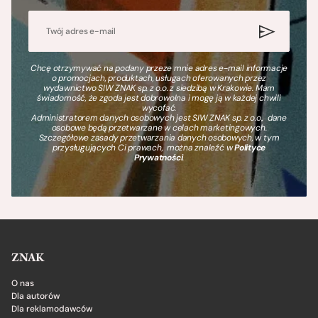
Chcę otrzymywać na podany przeze mnie adres e-mail informacje
o promocjach, produktach, usługach oferowanych przez
wydawnictwo SIW ZNAK sp. z o.o. z siedzibą w Krakowie. Mam
świadomość, że zgoda jest dobrowolna i mogę ją w każdej chwili
wycofać.
Administratorem danych osobowych jest SIW ZNAK sp. z o.o., dane
osobowe będą przetwarzane w celach marketingowych.
Szczegółowe zasady przetwarzania danych osobowych, w tym
przysługujących Ci prawach, można znaleźć w
Polityce
Prywatności
.
ZNAK
O nas
Dla autorów
Dla reklamodawców