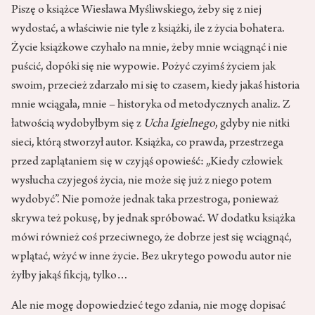
Piszę o książce Wiesława Myśliwskiego, żeby się z niej
wydostać, a właściwie nie tyle z książki, ile z życia bohatera.
Życie książkowe czyhało na mnie, żeby mnie wciągnąć i nie
puścić, dopóki się nie wypowie. Pożyć czyimś życiem jak
swoim, przecież zdarzało mi się to czasem, kiedy jakaś historia
mnie wciągała, mnie – historyka od metodycznych analiz. Z
łatwością wydobyłbym się z
Ucha Igielnego
, gdyby nie nitki
sieci, którą stworzył autor. Książka, co prawda, przestrzega
przed zaplątaniem się w czyjąś opowieść: „Kiedy człowiek
wysłucha czyjegoś życia, nie może się już z niego potem
wydobyć”. Nie pomoże jednak taka przestroga, ponieważ
skrywa też pokusę, by jednak spróbować. W dodatku książka
mówi również coś przeciwnego, że dobrze jest się wciągnąć,
wplątać, wżyć w inne życie. Bez ukrytego powodu autor nie
żyłby jakąś fikcją, tylko…
Ale nie mogę dopowiedzieć tego zdania, nie mogę dopisać