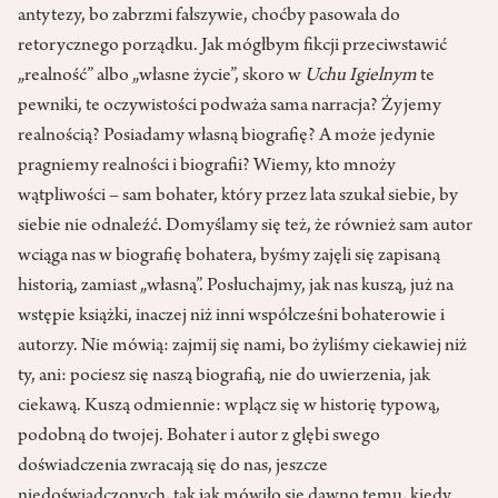
antytezy, bo zabrzmi fałszywie, choćby pasowała do
retorycznego porządku. Jak mógłbym fikcji przeciwstawić
„realność” albo „własne życie”, skoro w
Uchu Igielnym
te
pewniki, te oczywistości podważa sama narracja? Żyjemy
realnością? Posiadamy własną biografię? A może jedynie
pragniemy realności i biografii? Wiemy, kto mnoży
wątpliwości – sam bohater, który przez lata szukał siebie, by
siebie nie odnaleźć. Domyślamy się też, że również sam autor
wciąga nas w biografię bohatera, byśmy zajęli się zapisaną
historią, zamiast „własną”. Posłuchajmy, jak nas kuszą, już na
wstępie książki, inaczej niż inni współcześni bohaterowie i
autorzy. Nie mówią: zajmij się nami, bo żyliśmy ciekawiej niż
ty, ani: pociesz się naszą biografią, nie do uwierzenia, jak
ciekawą. Kuszą odmiennie: wplącz się w historię typową,
podobną do twojej. Bohater i autor z głębi swego
doświadczenia zwracają się do nas, jeszcze
niedoświadczonych, tak jak mówiło się dawno temu, kiedy