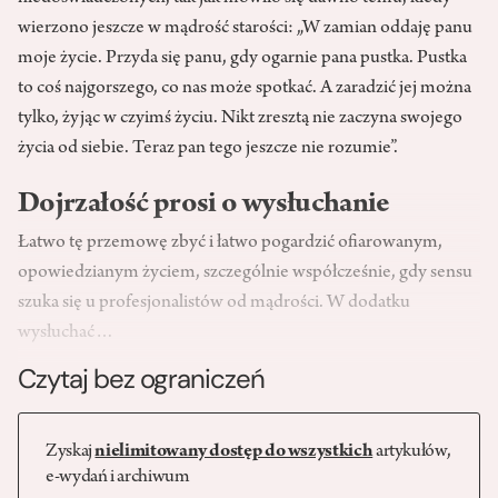
wierzono jeszcze w mądrość starości: „W zamian oddaję panu
moje życie. Przyda się panu, gdy ogarnie pana pustka. Pustka
to coś najgorszego, co nas może spotkać. A zaradzić jej można
tylko, żyjąc w czyimś życiu. Nikt zresztą nie zaczyna swojego
życia od siebie. Teraz pan tego jeszcze nie rozumie”.
Dojrzałość prosi o wysłuchanie
Łatwo tę przemowę zbyć i łatwo pogardzić ofiarowanym,
opowiedzianym życiem, szczególnie współcześnie, gdy sensu
szuka się u profesjonalistów od mądrości. W dodatku
wysłuchać…
Czytaj bez ograniczeń
Zyskaj
nielimitowany dostęp do wszystkich
artykułów,
e-wydań i archiwum