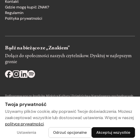
Kontakt
Gdzie mogę kupić ZNAK?
Regulamin
Polityka prywatności
Bądź na bieżąco ze „Znakiem”
Dołącz do społeczności naszych czytelnikow. Dysktuj w najlepszym
gronie
Dofinansowano ze środków Ministra Kultury i Dziedzictwa Narodowego pochodzących
z Funduszu Promocji Kultury – państwowego funduszu celowego.
Twoja prywatność
Używamy plików cookie, aby poprawić Twoje doświadczenia. Możesz
zaakceptować wszystkie lub dostosować ustawienia. Więcej w naszej
polityce prywatności
.
A
A
Wydawca: SIW Znak w Krakowie
Ustawienia
Odrzuć opcjonalne
Akceptuj wszystkie