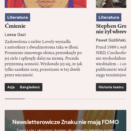
Literatura
Literatura
Ćmienie
Stephen Green
nie żył wbrew 
Leesa Gazi
Paweł Goźliński
,
S
Zadowolona z siebie Lovely wysiadła
z autorikszy z dwudziestoma taka w dłoni.
Przed 1989 r. wykł
Promienie zimowego słońca przemknęły po
NRD, Czechosłowacj
jej ciele i spłynęły dalej na ziemię. Poczuła
nie wychodziłem po
przyjemną senność. Wydawało jej się, że jak
wiedziałem – i co w
tylko zamknie oczy, pozostanie w tej chwili
publiczność wiedzia
przez wieczność.
sięga teraźniejszośc
Azja
Bangladesz
Historia teatru
S
Newsletterowicze Znaku nie mają FOMO
Zapisz się i otrzymaj dostęp do nowych tekstów przed