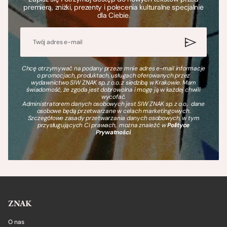
premierą, zniżki, prezenty i polecenia kulturalne specjalnie
dla Ciebie.
Chcę otrzymywać na podany przeze mnie adres e-mail informacje
o promocjach, produktach, usługach oferowanych przez
wydawnictwo SIW ZNAK sp. z o.o. z siedzibą w Krakowie. Mam
świadomość, że zgoda jest dobrowolna i mogę ją w każdej chwili
wycofać.
Administratorem danych osobowych jest SIW ZNAK sp. z o.o., dane
osobowe będą przetwarzane w celach marketingowych.
Szczegółowe zasady przetwarzania danych osobowych, w tym
przysługujących Ci prawach, można znaleźć w
Polityce
Prywatności
.
ZNAK
O nas