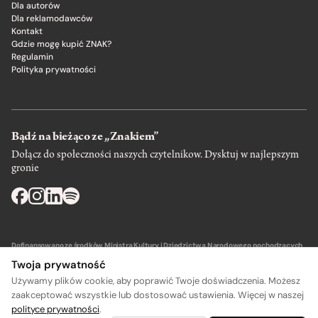
Dla autorów
Dla reklamodawców
Kontakt
Gdzie mogę kupić ZNAK?
Regulamin
Polityka prywatności
Bądź na bieżąco ze „Znakiem”
Dołącz do społeczności naszych czytelnikow. Dysktuj w najlepszym
gronie
Dofinansowano ze środków Ministra Kultury i Dziedzictwa Narodowego pochodzących
z Funduszu Promocji Kultury – państwowego funduszu celowego.
Twoja prywatność
Używamy plików cookie, aby poprawić Twoje doświadczenia. Możesz
zaakceptować wszystkie lub dostosować ustawienia. Więcej w naszej
polityce prywatności
.