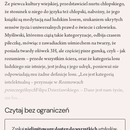
Że piewca kultury wiejskiej, przedstawiciel nurtu chłopskiego,
że stosunek u niego do języka też chłopski, nabożny, że jego
książki są medytacją nad ludzkim losem, szukaniem ukrytych
sensów życia i uniwersalnych prawd o świecie i człowieku.
Myśliwski, któremu ciążą takie kategoryzacje, odbija czasem
piłeczkę, mówiąc z zawadiackim uśmiechem na twarzy, że
posiada twardy ołówek 3H, ale częściej pisze gumką, czyli – jak
rozumiem – przede wszystkim ściera, oraz że kategoria losu
ludzkiego nie istnieje, jest jedną z jego udręk, ponieważ nie
odpowiadają mu żadne definicje losu. „Los jest kategorią
intelektualną – przyznaje w
Rozmowach
poszczególnych
Filipa Dzierżawskiego. – Dane jest nam życie,
nie los….
Czytaj bez ograniczeń
Zyskaj
nielimitowany dostęp do wszystkich
artykułów,