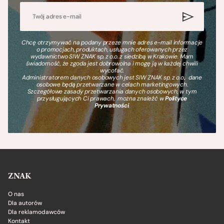
Chcę otrzymywać na podany przeze mnie adres e-mail informacje
o promocjach, produktach, usługach oferowanych przez
wydawnictwo SIW ZNAK sp. z o.o. z siedzibą w Krakowie. Mam
świadomość, że zgoda jest dobrowolna i mogę ją w każdej chwili
wycofać.
Administratorem danych osobowych jest SIW ZNAK sp. z o.o., dane
osobowe będą przetwarzane w celach marketingowych.
Szczegółowe zasady przetwarzania danych osobowych, w tym
przysługujących Ci prawach, można znaleźć w
Polityce
Prywatności
.
ZNAK
O nas
Dla autorów
Dla reklamodawców
Kontakt