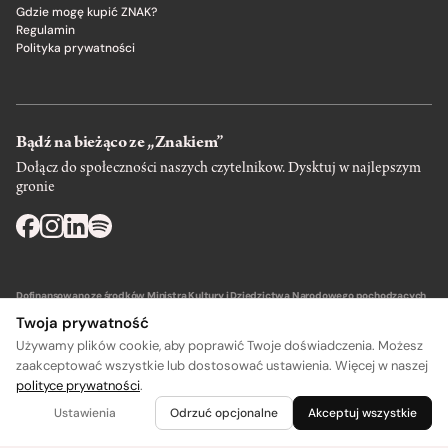
Gdzie mogę kupić ZNAK?
Regulamin
Polityka prywatności
Bądź na bieżąco ze „Znakiem”
Dołącz do społeczności naszych czytelnikow. Dysktuj w najlepszym
gronie
Dofinansowano ze środków Ministra Kultury i Dziedzictwa Narodowego pochodzących
z Funduszu Promocji Kultury – państwowego funduszu celowego.
Twoja prywatność
Używamy plików cookie, aby poprawić Twoje doświadczenia. Możesz
zaakceptować wszystkie lub dostosować ustawienia. Więcej w naszej
polityce prywatności
.
Wydawca: SIW Znak w Krakowie
Ustawienia
Odrzuć opcjonalne
Akceptuj wszystkie