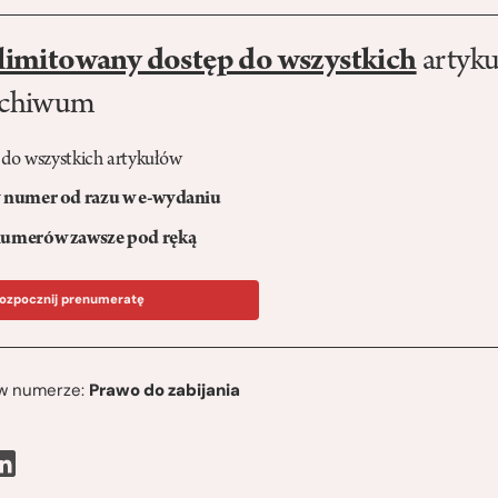
limitowany dostęp do wszystkich
artyku
rchiwum
 do wszystkich artykułów
numer od razu w e-wydaniu
umerów zawsze pod ręką
ozpocznij prenumeratę
ę w numerze:
Prawo do zabijania