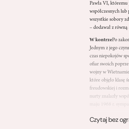
Pawła VI, któremu 
współczesnych lub p
wszystkie sobory z
– dodawał z równą s
W kontrze
Po zakoń
Jednym z jego czynn
czas niepokojów spo
ofiar swoich poprz
wojny w Wietnamie.
które objęło klasę 
freudowskiej i rozma
nurty znalazły wsp
maju 1968 r. symp
Czytaj bez og