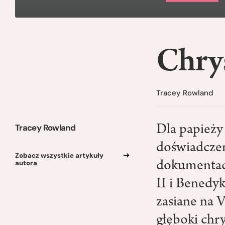
Chry
Tracey Rowland
Tracey Rowland
Dla papieży
doświadcze
Zobacz wszystkie artykuły
autora
dokumentach
II i Benedyk
zasiane na 
głęboki chr