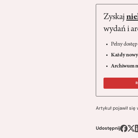
Zyskaj
nie
wydań i a
Pełny dostęp
Każdy nowy 
Archiwum n
R
Artykuł pojawił si
Udostępnij