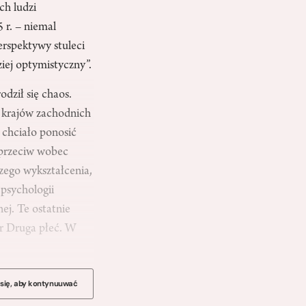
ch ludzi
 r. – niemal
erspektywy stuleci
iej optymistyczny”.
odził się chaos.
a krajów zachodnich
 chciało ponosić
sprzeciw wobec
zego wykształcenia,
 psychologii
nej. Te ostatnie
ir Druga płeć. W
 się, aby kontynuuwać