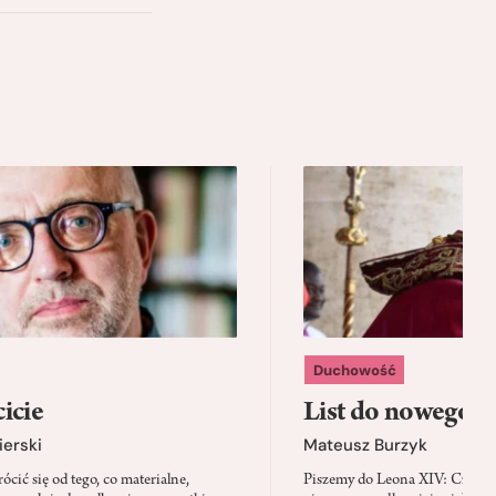
Duchowość
icie
List do nowego p
ierski
Mateusz Burzyk
cić się od tego, co materialne,
Piszemy do Leona XIV: Czy Wa