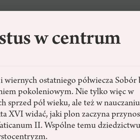
stus w centrum
 i wiernych ostatniego półwiecza Sobór 
niem pokoleniowym. Nie tylko więc w
 sprzed pół wieku, ale też w nauczaniu
ta XVI widać, jaki plon zaczyna przynos
Vaticanum II. Wspólne temu dziedzictwu 
ystocentryzm.