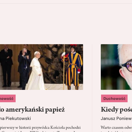
howość
Duchowość
o amerykański papież
Kiedy pośc
ma Piekutowski
Janusz Poniew
 pierwszy w historii przywódca Kościoła pochodzi
Warto czasem odwró