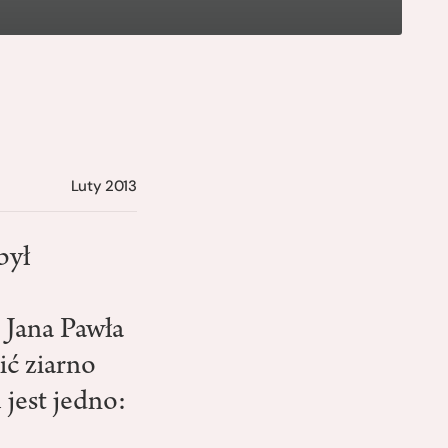
Luty 2013
był
 Jana Pawła
ić ziarno
jest jedno: