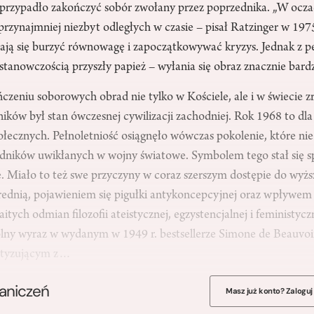
przypadło zakończyć sobór zwołany przez poprzednika. „W ocza
rzynajmniej niezbyt odległych w czasie – pisał Ratzinger w 1975
dają się burzyć równowagę i zapoczątkowywać kryzys. Jednak z p
tanowczością przyszły papież – wyłania się obraz znacznie bardz
czeniu soborowych obrad nie tylko w Kościele, ale i w świecie zr
ików był stan ówczesnej cywilizacji zachodniej. Rok 1968 to dl
łecznych. Pełnoletniość osiągnęło wówczas pokolenie, które nie
edników uwikłanych w wojny światowe. Symbolem tego stał się 
 Miało to też swe przyczyny w coraz szerszym dostępie do wyżs
średnią, pojawieniem się pigułki antykoncepcyjnej oraz wpływem
itych odmian filozofii ateistycznej, egzystencjalnej i feministycz
ólny wyraz w wydanym w 1949 r. bestsellerze Simone de Beauvo
atyzującym z…
raniczeń
Masz już konto? Zaloguj