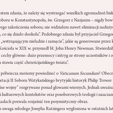
tem zdania, że należy się wystrzegać wszelkich zgromadzeń bisk
oboru w Konstantynopolu, św. Grzegorz z Nazjanzu – nigdy bo
wego zakończenia soboru; nie widziałem nawet eliminacji naduż
o, co się działo dookoła”. Podobnego zdania był przyjaciel Grzegor
„wstrząsającym nieładzie i zamęcie”, jakie są generowane przez 
ościoła w XIX w. przyszedł bł. John Henry Newman. Stwierdził
 cechy główne: dużo przemocy i intryg ze strony uczestników i 
stawia część chrześcijańskiego świata”.
y półwiecza możemy powiedzieć o
Vaticanum Secundum
? Obecn
etacji II Soboru Watykańskiego brytyjski historyk Philip Trower 
dne wojny” rozgrywane ponad głowami wiernych. Jednak uważna
i kulturowych kontekstów oraz posoborowych teologii i nauczan
kadach pozwala rozjaśnić ten pesymistyczny obraz.
 uwaga młodego Josepha Ratzingera wygłoszona w ostatnich lat