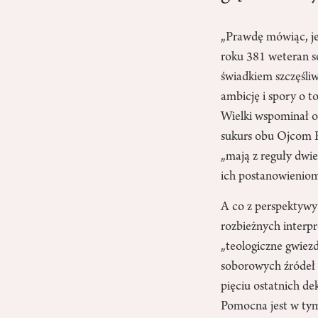
„Prawdę mówiąc, jes
roku 381 weteran s
świadkiem szczęśli
ambicję i spory o t
Wielki wspominał o 
sukurs obu Ojcom K
„mają z reguły dwie
ich postanowieniom 
A co z perspektyw
rozbieżnych interpr
„teologiczne gwiez
soborowych źródeł 
pięciu ostatnich de
Pomocna jest w tym