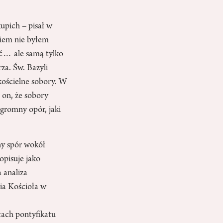
upich – pisał w
wiem nie byłem
yć… ale samą tylko
za. Św. Bazyli
kościelne sobory. W
 on, że sobory
ogromny opór, jaki
y spór wokół
opisuje jako
 analiza
ia Kościoła w
ach pontyfikatu