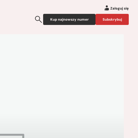
Zaloguj się
Kup najnowszy numer
Subskrybuj