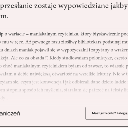
e przesłanie zostaje wypowiedziane jakby
m.
cip o wariacie – maniakalnym czytelniku, który błyskawicznie poc
ły mu w ręce. Aż pewnego razu złośliwy bibliotekarz podsunął mu
lku dniach maniak pojawił się w wypożyczalni i zapytany o wrażeni
akcja. Ale co za obsada!”. Kiedy studiowałam polonistykę, częs
bo choć maniakalnym czytelnikiem byłam od zawsze, to właśnie p
ałam u siebie największą otwartość na wszelkie lektury. Nic w
yłam się, czym jest konwencja i jak odbierali dane dzieło ludzie
stopniu sposób ich myślenia, starałam się patrzeć na teksty lit
tedy…
raniczeń
Masz już konto? Zaloguj