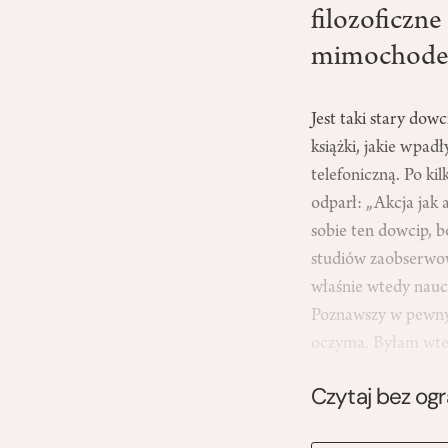
filozoficzn
mimochode
Jest taki stary dow
książki, jakie wpad
telefoniczną. Po ki
odparł: „Akcja jak 
sobie ten dowcip, 
studiów zaobserwow
właśnie wtedy naucz
Poznawszy w pewnym 
oczyma. Byłam w
Czytaj bez og