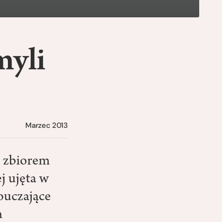
myli
Marzec 2013
 zbiorem
j ujęta w
pouczające
h