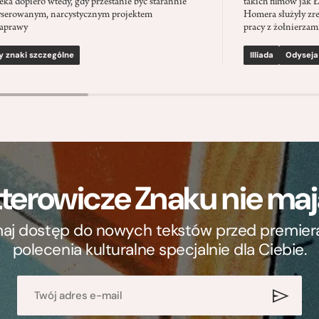
eka dopiero wtedy, gdy przestanie być starannie
takich filmów jak 
serowanym, narcystycznym projektem
Homera służyły zre
aprawy
pracy z żołnierzami
y znaki szczególne
Illiada
Odyseja
terowicze Znaku nie m
ymaj dostęp do nowych tekstów przed premierą, 
polecenia kulturalne specjalnie dla Ciebie.