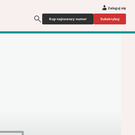
Zaloguj się
Kup najnowszy numer
Subskrybuj