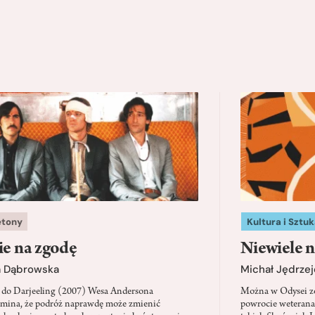
etony
Kultura i Sztuk
ie na zgodę
Niewiele n
a Dąbrowska
Michał Jędrzej
 do Darjeeling (2007) Wesa Andersona
Można w Odysei zo
mina, że podróż naprawdę może zmienić
powrocie weterana