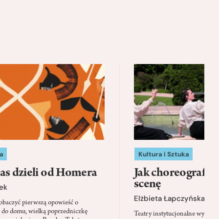
a
Kultura i Sztuka
as dzieli od Homera
Jak choreografia
scenę
ek
Elżbieta Łapczyńska
baczyć pierwszą opowieść o
 do domu, wielką poprzedniczkę
Teatry instytucjonalne wyobra