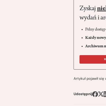
Zyskaj
nie
wydań i a
Pełny dostęp
Każdy nowy 
Archiwum n
R
Artykuł pojawił si
Udostępnij