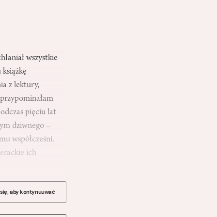
hłaniał wszystkie
 książkę
a z lektury,
to przypominałam
odczas pięciu lat
 tym dziwnego –
 mu współcześni.
erackie ich
 się, aby kontynuuwać