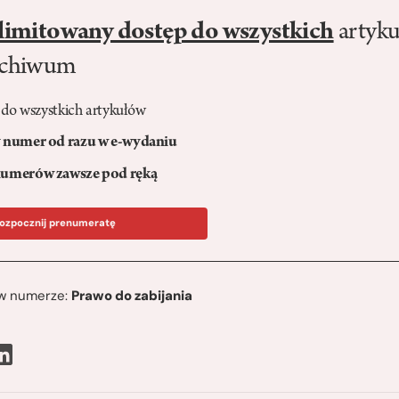
limitowany dostęp do wszystkich
artyku
rchiwum
 do wszystkich artykułów
numer od razu w e-wydaniu
umerów zawsze pod ręką
ozpocznij prenumeratę
ę w numerze:
Prawo do zabijania