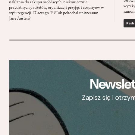
człowi
nakłania do zakupu osobliwych, niekoniecznie
wyreży
przydatnych gadżetów, organizacji przyjęć i cosplayów w
samon
stylu regencji. Dlaczego TikTok pokochał uniwersum
Jane Austen?
Kadr
Newslet
Zapisz się i otrz