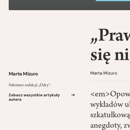
„Praw
się n
Marta Mizuro
Marta Mizuro
Sekretarz redakcji „Odry”.
<em>Opowie
Zobacz wszystkie artykuły
autora
wykładów ub
szkatułkową 
anegdoty, z