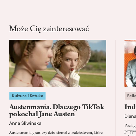
Może Cię zainteresować
Kultura i Sztuka
Feli
Austenmania. Dlaczego TikTok
Ind
pokochał Jane Austen
Dian
Anna Śliwińska
Pociąg
przypo
Austenmania graniczy dziś niemal z szaleństwem, które