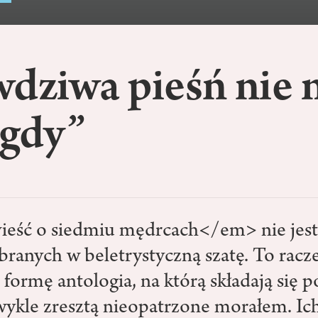
dziwa pieśń nie 
igdy”
ść o siedmiu mędrcach</em> nie jest
ranych w beletrystyczną szatę. To racze
formę antologia, na którą składają się 
wykle zresztą nieopatrzone morałem. Ic