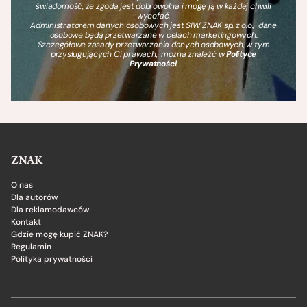
świadomość, że zgoda jest dobrowolna i mogę ją w każdej chwili
wycofać.
Administratorem danych osobowych jest SIW ZNAK sp. z o.o., dane
osobowe będą przetwarzane w celach marketingowych.
Szczegółowe zasady przetwarzania danych osobowych, w tym
przysługujących Ci prawach, można znaleźć w
Polityce
Prywatności
.
ZNAK
O nas
Dla autorów
Dla reklamodawców
Kontakt
Gdzie mogę kupić ZNAK?
Regulamin
Polityka prywatności