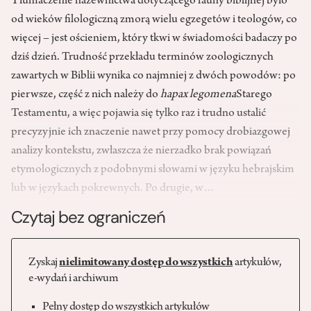
Tłumaczenie nazewnictwa dotyczącego fauny biblijnej było
od wieków filologiczną zmorą wielu egzegetów i teologów, co
więcej – jest ościeniem, który tkwi w świadomości badaczy po
dziś dzień. Trudność przekładu terminów zoologicznych
zawartych w Biblii wynika co najmniej z dwóch powodów: po
pierwsze, część z nich należy do
hapax legomena
Starego
Testamentu, a więc pojawia się tylko raz i trudno ustalić
precyzyjnie ich znaczenie nawet przy pomocy drobiazgowej
analizy kontekstu, zwłaszcza że nierzadko brak powiązań
etymologicznych z podobnymi słowami w języku hebrajskim
lub w językach pokrewnych. Po drugie, w…
Czytaj bez ograniczeń
Zyskaj
nielimitowany dostęp do wszystkich
artykułów,
e-wydań i archiwum
Pełny dostęp do wszystkich artykułów