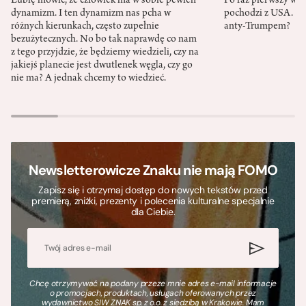
Lubię mówić, że człowiek ma w sobie pewien
Po raz pierwszy w h
dynamizm. I ten dynamizm nas pcha w
pochodzi z USA. Cz
różnych kierunkach, często zupełnie
anty-Trumpem?
bezużytecznych. No bo tak naprawdę co nam
z tego przyjdzie, że będziemy wiedzieli, czy na
jakiejś planecie jest dwutlenek węgla, czy go
nie ma? A jednak chcemy to wiedzieć.
Newsletterowicze Znaku nie mają FOMO
Zapisz się i otrzymaj dostęp do nowych tekstów przed
premierą, zniżki, prezenty i polecenia kulturalne specjalnie
dla Ciebie.
Chcę otrzymywać na podany przeze mnie adres e-mail informacje
o promocjach, produktach, usługach oferowanych przez
wydawnictwo SIW ZNAK sp. z o.o. z siedzibą w Krakowie. Mam