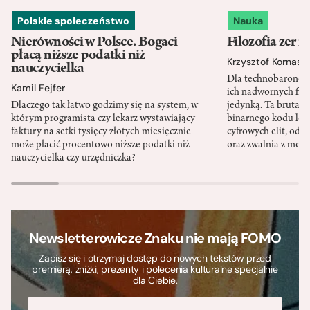
Polskie społeczeństwo
Nauka
Nierówności w Polsce. Bogaci
Filozofia zer i
płacą niższe podatki niż
Krzysztof Kornas
nauczycielka
Dla technobaronów
Kamil Fejfer
ich nadwornych filo
Dlaczego tak łatwo godzimy się na system, w
jedynką. Ta brutaln
którym programista czy lekarz wystawiający
binarnego kodu leg
faktury na setki tysięcy złotych miesięcznie
cyfrowych elit, odzi
może płacić procentowo niższe podatki niż
oraz zwalnia z mor
nauczycielka czy urzędniczka?
Newsletterowicze Znaku nie mają FOMO
Zapisz się i otrzymaj dostęp do nowych tekstów przed
premierą, zniżki, prezenty i polecenia kulturalne specjalnie
dla Ciebie.