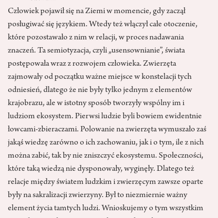
Człowiek pojawił się na Ziemi w momencie, gdy zaczął
posługiwać się językiem. Wtedy też włączył całe otoczenie,
które pozostawało z nim w relacji, w proces nadawania
znaczeń. Ta semiotyzacja, czyli „usensownianie”, świata
postępowała wraz z rozwojem człowieka. Zwierzęta
zajmowały od początku ważne miejsce w konstelacji tych
odniesień, dlatego że nie były tylko jednym z elementów
krajobrazu, ale w istotny sposób tworzyły wspólny im i
ludziom ekosystem. Pierwsi ludzie byli bowiem ewidentnie
łowcami-zbieraczami. Polowanie na zwierzęta wymuszało zaś
jakąś wiedzę zarówno o ich zachowaniu, jak i o tym, ile z nich
można zabić, tak by nie zniszczyć ekosystemu. Społeczności,
które taką wiedzą nie dysponowały, wyginęły. Dlatego też
relacje między światem ludzkim i zwierzęcym zawsze oparte
były na sakralizacji zwierzyny. Był to niezmiernie ważny
element życia tamtych ludzi. Wnioskujemy o tym wszystkim