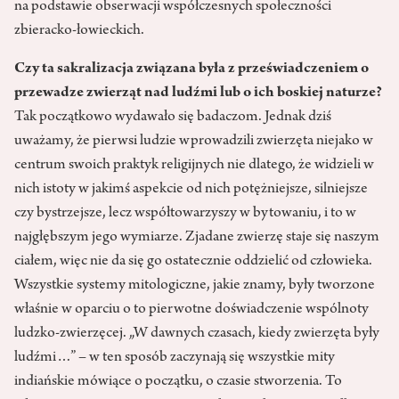
na podstawie obserwacji współczesnych społeczności
zbieracko-łowieckich.
Czy ta sakralizacja związana była z przeświadczeniem o
przewadze zwierząt nad ludźmi lub o ich boskiej naturze?
Tak początkowo wydawało się badaczom. Jednak dziś
uważamy, że pierwsi ludzie wprowadzili zwierzęta niejako w
centrum swoich praktyk religijnych nie dlatego, że widzieli w
nich istoty w jakimś aspekcie od nich potężniejsze, silniejsze
czy bystrzejsze, lecz współtowarzyszy w bytowaniu, i to w
najgłębszym jego wymiarze. Zjadane zwierzę staje się naszym
ciałem, więc nie da się go ostatecznie oddzielić od człowieka.
Wszystkie systemy mitologiczne, jakie znamy, były tworzone
właśnie w oparciu o to pierwotne doświadczenie wspólnoty
ludzko-zwierzęcej. „W dawnych czasach, kiedy zwierzęta były
ludźmi…” – w ten sposób zaczynają się wszystkie mity
indiańskie mówiące o początku, o czasie stworzenia. To