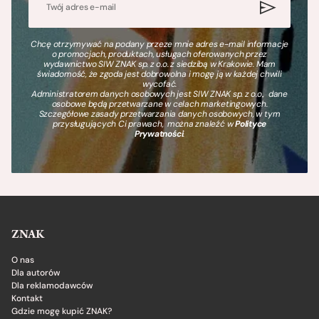
Chcę otrzymywać na podany przeze mnie adres e-mail informacje
o promocjach, produktach, usługach oferowanych przez
wydawnictwo SIW ZNAK sp. z o.o. z siedzibą w Krakowie. Mam
świadomość, że zgoda jest dobrowolna i mogę ją w każdej chwili
wycofać.
Administratorem danych osobowych jest SIW ZNAK sp. z o.o., dane
osobowe będą przetwarzane w celach marketingowych.
Szczegółowe zasady przetwarzania danych osobowych, w tym
przysługujących Ci prawach, można znaleźć w
Polityce
Prywatności
.
ZNAK
O nas
Dla autorów
Dla reklamodawców
Kontakt
Gdzie mogę kupić ZNAK?