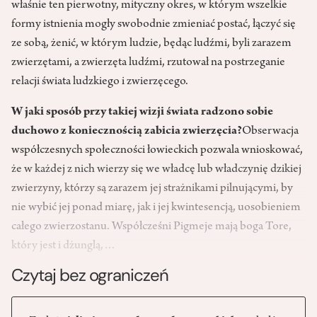
właśnie ten pierwotny, mityczny okres, w którym wszelkie
formy istnienia mogły swobodnie zmieniać postać, łączyć się
ze sobą, żenić, w którym ludzie, będąc ludźmi, byli zarazem
zwierzętami, a zwierzęta ludźmi, rzutował na postrzeganie
relacji świata ludzkiego i zwierzęcego.
W jaki sposób przy takiej wizji świata radzono sobie
duchowo z koniecznością zabicia zwierzęcia?
Obserwacja
współczesnych społeczności łowieckich pozwala wnioskować,
że w każdej z nich wierzy się we władcę lub władczynię dzikiej
zwierzyny, którzy są zarazem jej strażnikami pilnującymi, by
nie wybić jej ponad miarę, jak i jej kwintesencją, uosobieniem
całego zwierzostanu. Współcześni Pigmeje mają boga Tore,
który jest i dżunglą,…
Czytaj bez ograniczeń