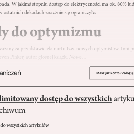
ada. W jakimś stopniu dostęp do elektryczności ma ok. 80% ludz
 ostatnich dekadach znacznie się ograniczyło.
y do optymizmu
ważany za przedstawiciela nurtu tzw. nowych optymistów. Inni p
even Pinker
, autor głośnej książki
Nowe…
raniczeń
Masz już konto? Zaloguj
limitowany dostęp do wszystkich
artyku
rchiwum
 do wszystkich artykułów