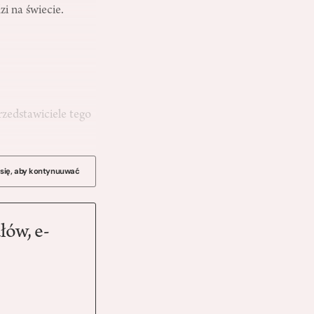
i na świecie.
rzedstawiciele tego
 się, aby kontynuuwać
łów, e-