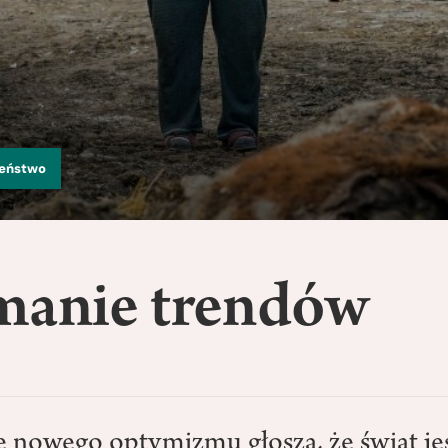
zeństwo
manie trendów
 nowego optymizmu głoszą, że świat jes