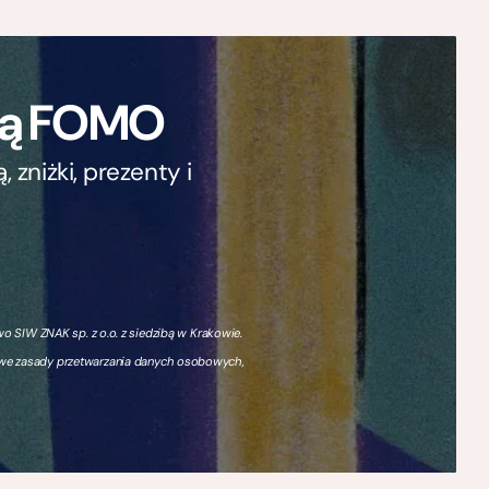
ają FOMO
zniżki, prezenty i
 SIW ZNAK sp. z o.o. z siedzibą w Krakowie.
owe zasady przetwarzania danych osobowych,