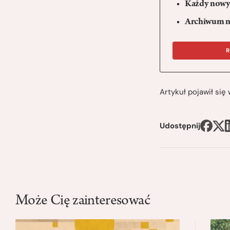
Każdy nowy 
Archiwum n
R
Artykuł pojawił si
Udostępnij
Może Cię zainteresować