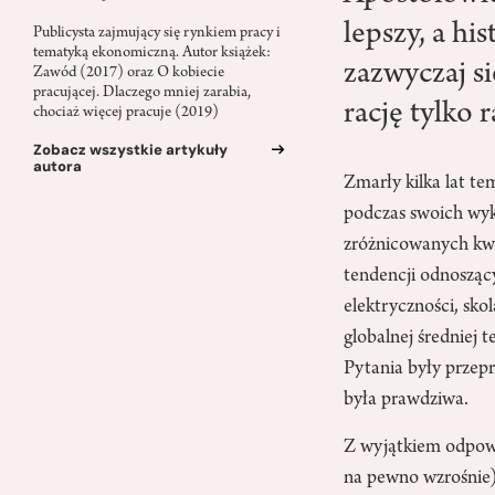
lepszy, a hi
Publicysta zajmujący się rynkiem pracy i
tematyką ekonomiczną. Autor książek:
zazwyczaj si
Zawód (2017) oraz O kobiecie
pracującej. Dlaczego mniej zarabia,
rację tylko r
chociaż więcej pracuje (2019)
Zobacz wszystkie artykuły
autora
Zmarły kilka lat te
podczas swoich wyk
zróżnicowanych kwes
tendencji odnosząc
elektryczności, sko
globalnej średniej t
Pytania były przep
była prawdziwa.
Z wyjątkiem odpowi
na pewno wzrośnie) 