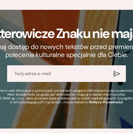
terowicze Znaku nie m
ymaj dostęp do nowych tekstów przed premierą, 
polecenia kulturalne specjalnie dla Ciebie.
s e-mail informacje o promocjach, produktach, usługach oferowanych przez wydawnictwo
Mam świadomość, że zgoda jest dobrowolna i mogę ją w każdej chwili wycofać.
 ZNAK sp. z o.o., dane osobowe będą przetwarzane w celach marketingowych. Szczegół
w tym przysługujących Ci prawach, można znaleźć w
Polityce Prywatności
.