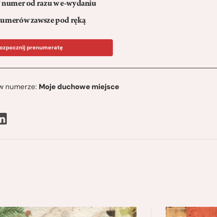
numer od razu w e-wydaniu
umerów zawsze pod ręką
ozpocznij prenumeratę
ę w numerze:
Moje duchowe miejsce