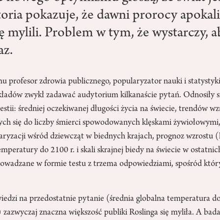
storia pokazuje, że dawni prorocy apokal
ę mylili. Problem w tym, że wystarczy, a
az.
mu profesor zdrowia publicznego, popularyzator nauki i statystyk
ładów zwykł zadawać audytorium kilkanaście pytań. Odnosiły s
tii: średniej oczekiwanej długości życia na świecie, trendów wz
ych się do liczby śmierci spowodowanych klęskami żywiołowymi,
laryzacji wśród dziewcząt w biednych krajach, prognoz wzrostu 
emperatury do 2100 r. i skali skrajnej biedy na świecie w ostatni
rowadzane w formie testu z trzema odpowiedziami, spośród któr
edzi na przedostatnie pytanie (średnia globalna temperatura d
zazwyczaj znaczna większość publiki Roslinga się myliła. A bada