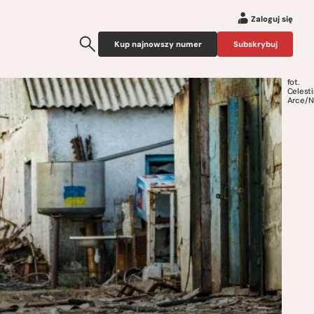
Zaloguj się
Kup najnowszy numer
Subskrybuj
fot.
Celest
Arce/N