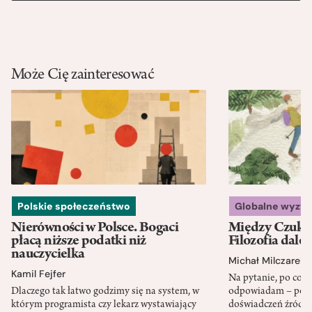
Może Cię zainteresować
Polskie społeczeństwo
Globalne wyzw
Nierówności w Polsce. Bogaci
Między Czukot
płacą niższe podatki niż
Filozofia dale
nauczycielka
Michał Milczarek
Kamil Fejfer
Na pytanie, po co p
Dlaczego tak łatwo godzimy się na system, w
odpowiadam – po ni
którym programista czy lekarz wystawiający
doświadczeń źródło