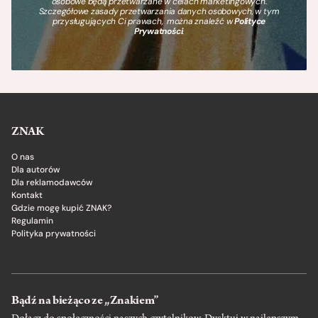
osobowe będą przetwarzane w celach marketingowych.
Szczegółowe zasady przetwarzania danych osobowych, w tym
przysługujących Ci prawach, można znaleźć w
Polityce
Prywatności
.
ZNAK
O nas
Dla autorów
Dla reklamodawców
Kontakt
Gdzie mogę kupić ZNAK?
Regulamin
Polityka prywatności
Bądź na bieżąco ze „Znakiem”