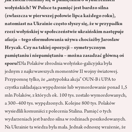
Jak zatem różnimy się w pamiętaniu o wydarzeniach
wołyńskich? W Polsce ta pamięć jest bardzo silna
(zwłaszcza w pierwszej połowie lipca każdego roku),
natomiast na Ukrainie często słyszy się, że w przypadku
rzezi wołyńskiej w społeczeństwie ukraińskim następuje
afazja – tego sformułowania używa chociażby Jarosław
Hrycak. Czy na takiej opozycji – symetrycznym
pamiętaniu i niepamiętaniu – można zasadzać główną oś
sporu?
Dla Polaków zbrodnia wołyńsko-galicyjska była
jednym z najkrwawszych momentów II wojny światowej.
Przypomnę tylko, że „antypolska akcja” OUN-B i UPA to
czystka zakładająca wypędzenie lub wymordowanie ponad 1,5
mln Polaków, z których ok. 100 tys. zostało wymordowanych,
a 300–400 tys. wypędzonych. Kolejne 800 tys. Polaków
wysiedlili komuniści z polecenia Stalina. Pamięć o tych
wydarzeniach jest bardzo silna w rodzinach poszkodowanych.
Na Ukrainie ta wiedza była mała. Jednak odnoszę wrażenie, że