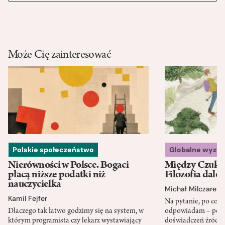
Może Cię zainteresować
Polskie społeczeństwo
Globalne wyzw
Nierówności w Polsce. Bogaci
Między Czukot
płacą niższe podatki niż
Filozofia dale
nauczycielka
Michał Milczarek
Kamil Fejfer
Na pytanie, po co p
Dlaczego tak łatwo godzimy się na system, w
odpowiadam – po ni
którym programista czy lekarz wystawiający
doświadczeń źródło