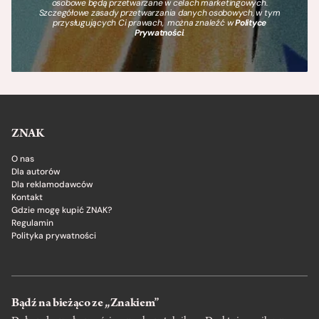
osobowe będą przetwarzane w celach marketingowych.
Szczegółowe zasady przetwarzania danych osobowych, w tym
przysługujących Ci prawach, można znaleźć w
Polityce
Prywatności
.
ZNAK
O nas
Dla autorów
Dla reklamodawców
Kontakt
Gdzie mogę kupić ZNAK?
Regulamin
Polityka prywatności
Bądź na bieżąco ze „Znakiem”