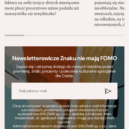
faktury na setki tysięcy złotych miesięcznie
pojawiają się nieoc
może płacić procentowo niższe podatki niż
nieobliczalne. Nac
nauczycielka czy urzędniczka?
miejscach, najczęści
na odludziu, na ter
nieoswojonych, dzi
Newsletterowicze Znaku nie mają FOMO
Zapisz się i otrzymaj dostęp do nowych tekstów przed
premierą, zniżki, prezenty i polecenia kulturalne specjalnie
dla Ciebie.
Chcę otrzymywać na podany przeze mnie adres e-mail informacje
o promocjach, produktach, usługach oferowanych przez
wydawnictwo SIW ZNAK sp. z o.o. z siedzibą w Krakowie. Mam
świadomość, że zgoda jest dobrowolna i mogę ją w każdej chwili
wycofać.
Administratorem danych osobowych jest SIW ZNAK sp. z o.o., dane