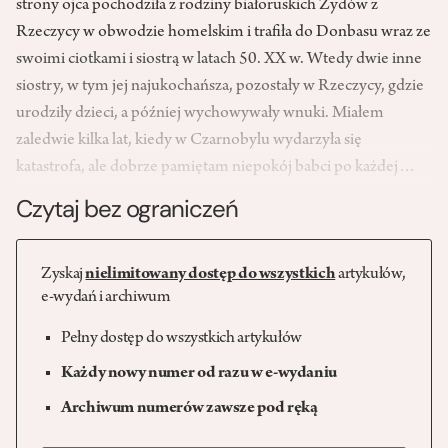
strony ojca pochodziła z rodziny białoruskich Żydów z
Rzeczycy w obwodzie homelskim i trafiła do Donbasu wraz ze
swoimi ciotkami i siostrą w latach 50. XX w. Wtedy dwie inne
siostry, w tym jej najukochańsza, pozostały w Rzeczycy, gdzie
urodziły dzieci, a później wychowywały wnuki. Miałem
zaledwie kilka lat, kiedy w Czarnobylu wydarzyła się
katastrofa, ale dobrze pamiętam niepokój babci po każdej…
Czytaj bez ograniczeń
Zyskaj
nielimitowany dostęp do wszystkich
artykułów,
e-wydań i archiwum
Pełny dostęp do wszystkich artykułów
Każdy nowy numer od razu w e-wydaniu
Archiwum numerów zawsze pod ręką