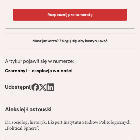
Rozpocznij prenumeratę
Masz już konto? Zaloguj się, aby kontynuuwać
Artykuł pojawił się w numerze:
Czarnobyl – eksplozja wolności
Udostępnij
Aleksiej Łastouski
Dr, socjolog, historyk. Ekspert Instytutu Studiów Politologicznych
„Political Sphere”.