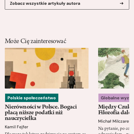
Zobacz wszystkie artykuły autora
Może Cię zainteresować
Polskie społeczeństwo
Globalne wyzw
Nierówności w Polsce. Bogaci
Między Czukot
płacą niższe podatki niż
Filozofia dale
nauczycielka
Michał Milczarek
Kamil Fejfer
Na pytanie, po co p