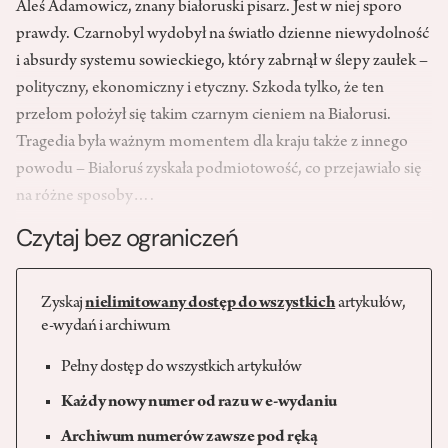
Aleś Adamowicz, znany białoruski pisarz. Jest w niej sporo
prawdy. Czarnobyl wydobył na światło dzienne niewydolność
i absurdy systemu sowieckiego, który zabrnął w ślepy zaułek –
polityczny, ekonomiczny i etyczny. Szkoda tylko, że ten
przełom położył się takim czarnym cieniem na Białorusi.
Tragedia była ważnym momentem dla kraju także z innego
powodu – Białoruś zyskała podmiotowość, co przejawiało się
na różne sposoby….
Czytaj bez ograniczeń
Zyskaj
nielimitowany dostęp do wszystkich
artykułów,
e-wydań i archiwum
Pełny dostęp do wszystkich artykułów
Każdy nowy numer od razu w e-wydaniu
Archiwum numerów zawsze pod ręką