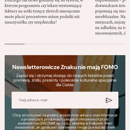
Dlaczego tak łatwo godzimy się na system, w
odpowiadam – po ni
którym programista czy lekarz wystawiający
doświadczeń źródło
faktury na setki tysięcy złotych miesięcznie
pojawiają się nieoc
może płacić procentowo niższe podatki niż
nieobliczalne. Nac
nauczycielka czy urzędniczka?
miejscach, najczęści
na odludziu, na ter
nieoswojonych, dzi
Newsletterowicze Znaku nie mają FOMO
Zapisz się i otrzymaj dostęp do nowych tekstów przed
premierą, zniżki, prezenty i polecenia kulturalne specjalnie
dla Ciebie.
Chcę otrzymywać na podany przeze mnie adres e-mail informacje
o promocjach, produktach, usługach oferowanych przez
wydawnictwo SIW ZNAK sp. z o.o. z siedzibą w Krakowie. Mam
świadomość, że zgoda jest dobrowolna i mogę ją w każdej chwili