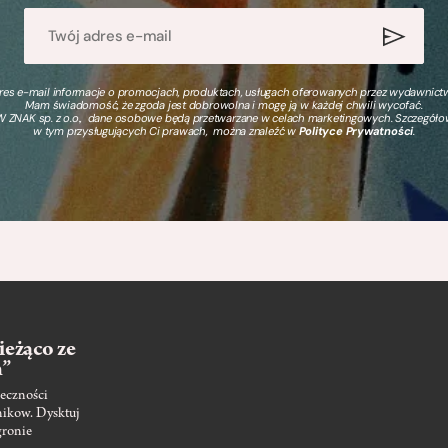
s e-mail informacje o promocjach, produktach, usługach oferowanych przez wydawnictwo
Mam świadomość, że zgoda jest dobrowolna i mogę ją w każdej chwili wycofać.
 ZNAK sp. z o.o., dane osobowe będą przetwarzane w celach marketingowych. Szczegół
w tym przysługujących Ci prawach, można znaleźć w
Polityce Prywatności
.
ieżąco ze
m”
eczności
nikow. Dysktuj
gronie