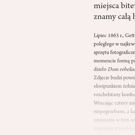
miejsca bit
znamy całą h
Lipiec 1863 r., Get
poległego w najkrw
sprzętu fotograficz
momencie formą pok
dzieło
Dom rebelian
Zdjęcie budzi pow
ekwipunkiem żołnie
rozchełstany konfed
Wracając cztery mie
niepogrzebane, a k
umierania w tym zap
zaginiony powróci