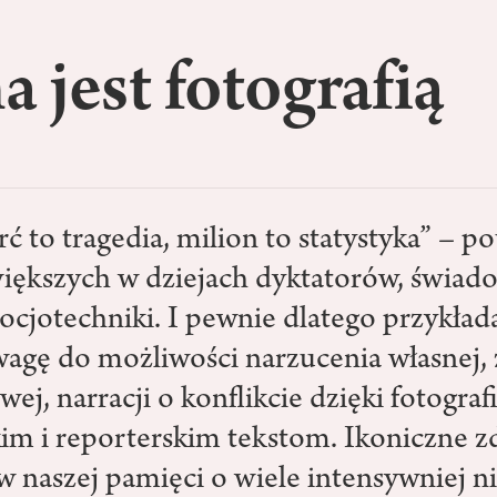
 jest fotografią
ć to tragedia, milion to statystyka” – p
większych w dziejach dyktatorów, świa
ocjotechniki. I pewnie dlatego przykłada
agę do możliwości narzucenia własnej,
j, narracji o konflikcie dzięki fotograf
kim i reporterskim tekstom. Ikoniczne z
 w naszej pamięci o wiele intensywniej ni