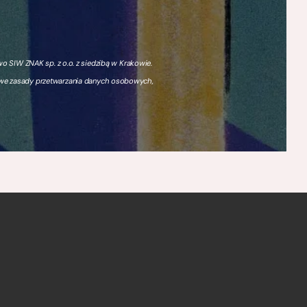
 SIW ZNAK sp. z o.o. z siedzibą w Krakowie.
owe zasady przetwarzania danych osobowych,