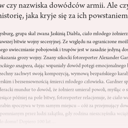
ew czy nazwiska dowódców armii. Ale cz
istorię, jaka kryje się za ich powstanie
tysburg, grupa skał zwana Jaskinią Diabła, ciało młodego żołnie
awszej bitwie wojny secesyjnej. Ze względu na ograniczone możl
nego uwiecznianie pobojowisk i trupów jest w zasadzie jedyną d
azania grozy wojny. Znany szkocki fotoreporter Alexander Gar
ckiego snajpera
, dając wspaniały dowód potęgi emocjonalnego ł
szechny zachwyt swoją kompozycją, wymową bezpańskiego kara
rskim i bezsensownością śmierci młodego człowieka. Gardner sp
eracki mundur to dowód, że żołnierz umierał powoli, myśląc o s
siące później na pole bitwy, fotoreporter relacjonuje, że ciało wc
arabin spoczywa w tym samym miejscu – cóż za przejmujący do
omnianym przez ludzi zakątku, gdy rodzina nieszczęśnika wciąż ł
 do domu! Dopiero 100 lat…