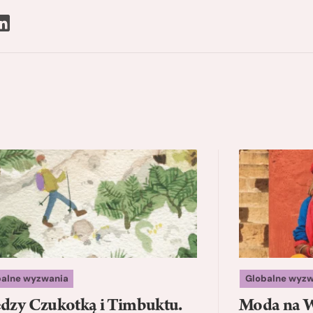
balne wyzwania
Globalne wyzw
dzy Czukotką i Timbuktu.
Moda na W