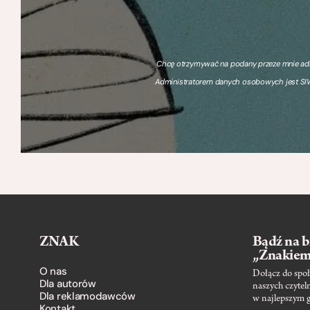
Chcę otrzymywać na podany przeze mnie adre
Administratorem danych osobowych jest SIW
ZNAK
Bądź na b
„Znakie
O nas
Dołącz do społ
Dla autorów
naszych czytel
Dla reklamodawców
w najlepszym 
Kontakt