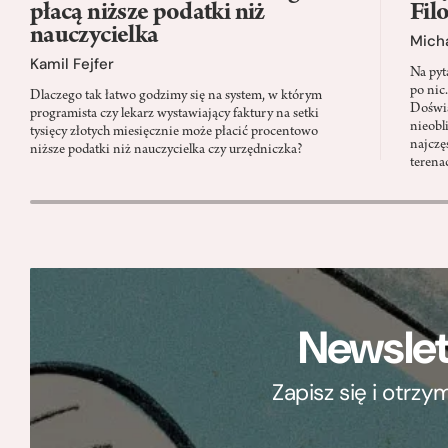
płacą niższe podatki niż
Fil
nauczycielka
Micha
Kamil Fejfer
Na pyt
po nic
Dlaczego tak łatwo godzimy się na system, w którym
Doświa
programista czy lekarz wystawiający faktury na setki
nieobl
tysięcy złotych miesięcznie może płacić procentowo
najczę
niższe podatki niż nauczycielka czy urzędniczka?
terena
Newslet
Zapisz się i otrz