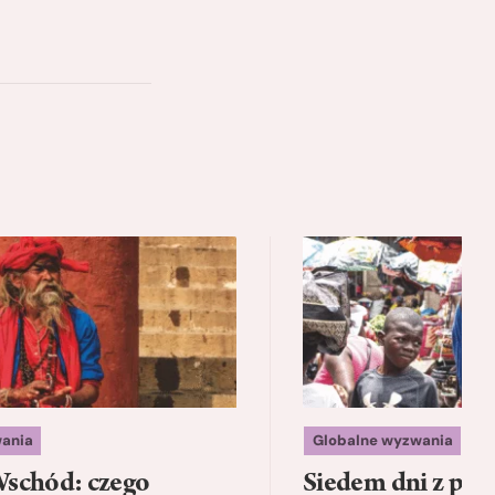
ania
Globalne wyzwania
schód: czego
Siedem dni z psam