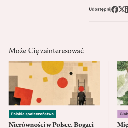
Udostępnij
Może Cię zainteresować
Polskie społeczeństwo
Glo
Nierówności w Polsce. Bogaci
Mię