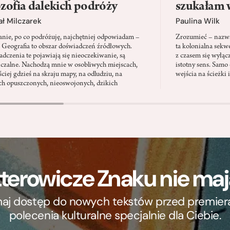
ozofia dalekich podróży
szukałam 
ł Milczarek
Paulina Wilk
anie, po co podróżuję, najchętniej odpowiadam –
Zrozumieć – nazwać
. Geografia to obszar doświadczeń źródłowych.
ta kolonialna sekw
dczenia te pojawiają się nieoczekiwanie, są
z czasem się wyłąc
iczalne. Nachodzą mnie w osobliwych miejscach,
istotny sens. Samo 
ściej gdzieś na skraju mapy, na odludziu, na
wejścia na ścieżki 
ch opuszczonych, nieoswojonych, dzikich
terowicze Znaku nie m
ymaj dostęp do nowych tekstów przed premierą, 
polecenia kulturalne specjalnie dla Ciebie.