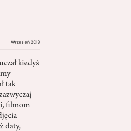
Wrzesień 2019
ouczał kiedyś
domy
ł tak
 zazwyczaj
ii, filmom
djęcia
ż daty,