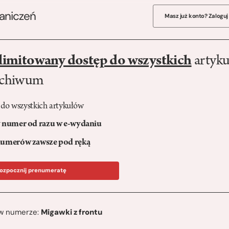
raniczeń
Masz już konto? Zaloguj
limitowany dostęp do wszystkich
artyku
rchiwum
 do wszystkich artykułów
numer od razu w e-wydaniu
umerów zawsze pod ręką
ozpocznij prenumeratę
ę w numerze:
Migawki z frontu