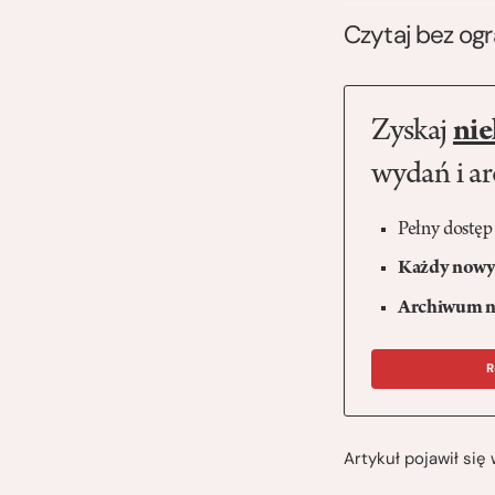
Czytaj bez og
Zyskaj
nie
wydań i a
Pełny dostęp
Każdy nowy 
Archiwum n
R
Artykuł pojawił si