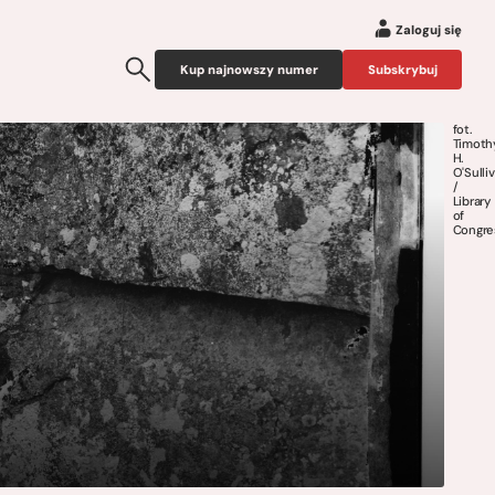
Zaloguj się
Kup najnowszy numer
Subskrybuj
fot.
Timoth
H.
O'Sulli
/
Library
of
Congre