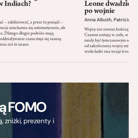
w Indiach?
Leone dwadzieści
po wojnie
Anna Alboth
,
Patricia S
 – zdefiniować, a przez to posiąść –
encja uruchamia się automatycznie, ale
Wojny nie zawsze kończą się wt
za. Dlatego długie podróże mają
Czasem zostają w ciele, w pamię
oddziaływanie czasu staje się szansą
miały być tymczasowym schron
inne niż te znane
od zakończenia wojny minęły 
wielu ludzi ona wciąż trwa
ają FOMO
zniżki, prezenty i