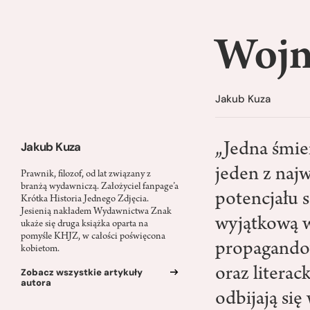
Wojna
Jakub Kuza
Jakub Kuza
„Jedna śmier
jeden z naj
Prawnik, filozof, od lat związany z
branżą wydawniczą. Założyciel fanpage’a
potencjału s
Krótka Historia Jednego Zdjęcia.
Jesienią nakładem Wydawnictwa Znak
wyjątkową w
ukaże się druga książka oparta na
pomyśle KHJZ, w całości poświęcona
propagandowe
kobietom.
oraz literac
Zobacz wszystkie artykuły
autora
odbijają się