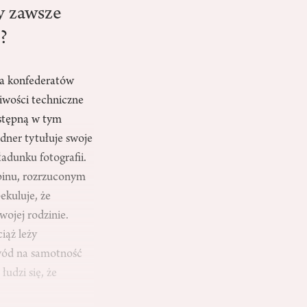
y zawsze
m?
rza konfederatów
iwości techniczne
ostępną w tym
dner tytułuje swoje
adunku fotografii.
binu, rozrzuconym
ekuluje, że
wojej rodzinie.
iąż leży
wód na samotność
udzi się, że