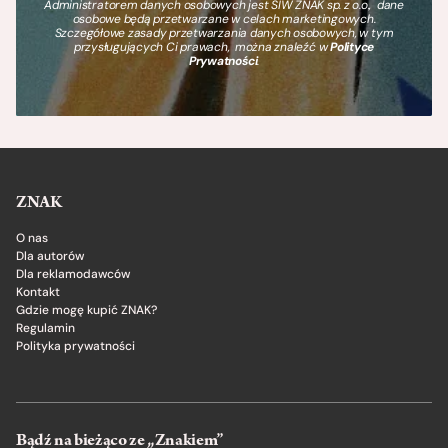
Administratorem danych osobowych jest SIW ZNAK sp. z o.o., dane
osobowe będą przetwarzane w celach marketingowych.
Szczegółowe zasady przetwarzania danych osobowych, w tym
przysługujących Ci prawach, można znaleźć w
Polityce
Prywatności
.
ZNAK
O nas
Dla autorów
Dla reklamodawców
Kontakt
Gdzie mogę kupić ZNAK?
Regulamin
Polityka prywatności
Bądź na bieżąco ze „Znakiem”