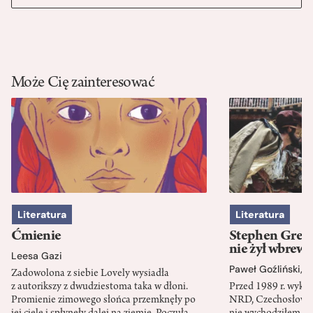
Może Cię zainteresować
Literatura
Literatura
Ćmienie
Stephen Green
nie żył wbrew 
Leesa Gazi
Paweł Goźliński
,
S
Zadowolona z siebie Lovely wysiadła
z autorikszy z dwudziestoma taka w dłoni.
Przed 1989 r. wykł
Promienie zimowego słońca przemknęły po
NRD, Czechosłowacj