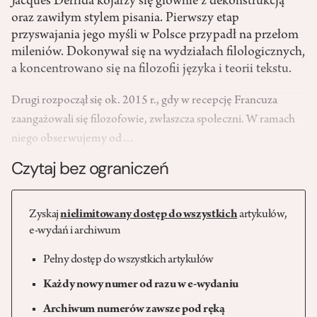
Jacques Derrida kojarzy się głównie z dekonstrukcją
oraz zawiłym stylem pisania. Pierwszy etap
przyswajania jego myśli w Polsce przypadł na przełom
mileniów. Dokonywał się na wydziałach filologicznych,
a koncentrowano się na filozofii języka i teorii tekstu.
Drugi rozpoczął się ok. 2015 r., gdy w recepcję Francuza
zaangażowali się filozofowie, zwłaszcza społeczni. W ramach
niego obserwujemy od…
Czytaj bez ograniczeń
Zyskaj
nielimitowany dostęp do wszystkich
artykułów,
e-wydań i archiwum
Pełny dostęp do wszystkich artykułów
Każdy nowy numer od razu w e-wydaniu
Archiwum numerów zawsze pod ręką