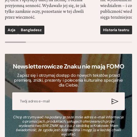
jej ciele i spłynęły dalej na ziemię. Poczuła
nie wychodziłem po
przyjemną senność. Wydawało jej się, że jak
wiedziałem – i co w
tylko zamknie oczy, pozostanie w tej chwili
publiczność wiedzia
przez wieczność.
sięga teraźniejszośc
Azja
Bangladesz
Historia teatru
S
Newsletterowicze Znaku nie mają FOMO
Zapisz się i otrzymaj dostęp do nowych tekstów przed
premierą, zniżki, prezenty i polecenia kulturalne specjalnie
dla Ciebie.
Chcę otrzymywać na podany przeze mnie adres e-mail informacje
o promocjach, produktach, usługach oferowanych przez
wydawnictwo SIW ZNAK sp. z o.o. z siedzibą w Krakowie. Mam
świadomość, że zgoda jest dobrowolna i mogę ją w każdej chwili
wycofać.