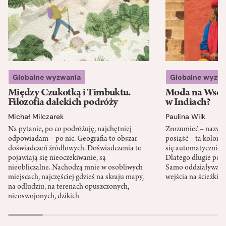
Globalne wyzwania
Globalne wyzw
Między Czukotką i Timbuktu.
Moda na Wsch
Filozofia dalekich podróży
w Indiach?
Michał Milczarek
Paulina Wilk
Na pytanie, po co podróżuję, najchętniej
Zrozumieć – nazwać 
odpowiadam – po nic. Geografia to obszar
posiąść – ta kolon
doświadczeń źródłowych. Doświadczenia te
się automatycznie, a
pojawiają się nieoczekiwanie, są
Dlatego długie podr
nieobliczalne. Nachodzą mnie w osobliwych
Samo oddziaływanie 
miejscach, najczęściej gdzieś na skraju mapy,
wejścia na ścieżki i
na odludziu, na terenach opuszczonych,
nieoswojonych, dzikich