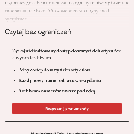
піднятися до себе в помешкання, одягнути піжаму і лягти в
своє затишне ліжко. Або домовитися з подругою і
зустрітися…
Czytaj bez ograniczeń
Zyskaj
nielimitowany dostęp do wszystkich
artykułów,
e-wydań i archiwum
Pełny dostęp do wszystkich artykułów
Każdy nowy numer od razu w e-wydaniu
Archiwum numerów zawsze pod ręką
Rozpocznij prenumeratę
Masz już konto? Zaloguj się, aby kontynuuwać