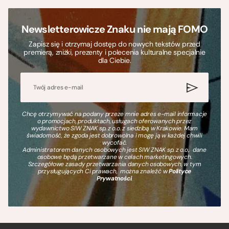
Newsletterowicze Znaku nie mają FOMO
Zapisz się i otrzymaj dostęp do nowych tekstów przed
premierą, zniżki, prezenty i polecenia kulturalne specjalnie
dla Ciebie.
Chcę otrzymywać na podany przeze mnie adres e-mail informacje
o promocjach, produktach, usługach oferowanych przez
wydawnictwo SIW ZNAK sp. z o.o. z siedzibą w Krakowie. Mam
świadomość, że zgoda jest dobrowolna i mogę ją w każdej chwili
wycofać.
Administratorem danych osobowych jest SIW ZNAK sp. z o.o., dane
osobowe będą przetwarzane w celach marketingowych.
Szczegółowe zasady przetwarzania danych osobowych, w tym
przysługujących Ci prawach, można znaleźć w
Polityce
Prywatności
.