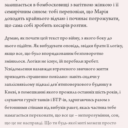
залишається в бомбосховищі з вагітною жінкою і її
семирічним сином: тобі переповіли, що Марія
доходить крайнього відчаю і починає погрожувати,
що сама собі зробить кесарів розтин.
Думаю, як почати цей текст про війну, з якого боку до
нього підійти. Як вибудувати оповідь, звідки брати її логіку,
якщо все, що було впорядкованим безповоротно
змінилося. Логіки не існує, їй перебили хребет.
Усвідомлення назавжди втраченого звичного життя
приходить страшенно повільно: навіть сидячи у
запліснявілому підвалі дев’ятиповерхового будинку в
Києві, в помешканні якого прожила останніх шість років, і
слухаючи гуркіт танків і БТР-ів, здригаючись разом з
бетонними стінами від вибухів ракет, якась частина тебе
намагається переконати, що все це – непорозуміння, сон,
що це не насправді. Що ти будь-якої миті можеш просто