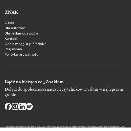
ZNAK
O nas
Dla autorów
Dla reklamodawców
Kontakt
Gdzie mogę kupić ZNAK?
Regulamin
Polityka prywatności
Bądź na bieżąco ze „Znakiem”
Dołącz do społeczności naszych czytelnikow. Dysktuj w najlepszym
gronie
Dofinansowano ze środków Ministra Kultury i Dziedzictwa Narodowego pochodzących
z Funduszu Promocji Kultury – państwowego funduszu celowego.