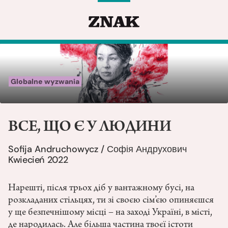
Globalne wyzwania
ВСЕ, ЩО Є У ЛЮДИНИ
Sofija Andruchowycz / Софія Андрухович
Kwiecień 2022
Нарешті, після трьох діб у вантажному бусі, на
розкладаних стільцях, ти зі своєю сім’єю опиняєшся
у ще безпечнішому місці – на заході Україні, в місті,
де народилась. Але більша частина твоєї істоти