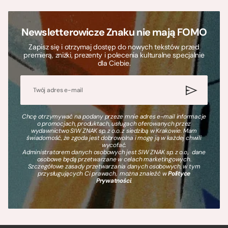
Newsletterowicze Znaku nie mają FOMO
Zapisz się i otrzymaj dostęp do nowych tekstów przed
premierą, zniżki, prezenty i polecenia kulturalne specjalnie
dla Ciebie.
Chcę otrzymywać na podany przeze mnie adres e-mail informacje
o promocjach, produktach, usługach oferowanych przez
wydawnictwo SIW ZNAK sp. z o.o. z siedzibą w Krakowie. Mam
świadomość, że zgoda jest dobrowolna i mogę ją w każdej chwili
wycofać.
Administratorem danych osobowych jest SIW ZNAK sp. z o.o., dane
osobowe będą przetwarzane w celach marketingowych.
Szczegółowe zasady przetwarzania danych osobowych, w tym
przysługujących Ci prawach, można znaleźć w
Polityce
Prywatności
.