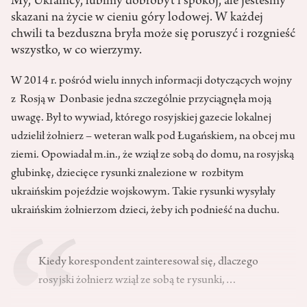
My, Ukraińcy, lubimy dobrobyt i spokój, ale jesteśmy
skazani na życie w cieniu góry lodowej. W każdej
chwili ta bezduszna bryła może się poruszyć i rozgnieść
wszystko, w co wierzymy.
W 2014 r. pośród wielu innych informacji dotyczących wojny
z Rosją w Donbasie jedna szczególnie przyciągnęła moją
uwagę. Był to wywiad, którego rosyjskiej gazecie lokalnej
udzielił żołnierz – weteran walk pod Ługańskiem, na obcej mu
ziemi. Opowiadał m.in., że wziął ze sobą do domu, na rosyjską
głubinkę, dziecięce rysunki znalezione w rozbitym
ukraińskim pojeździe wojskowym. Takie rysunki wysyłały
ukraińskim żołnierzom dzieci, żeby ich podnieść na duchu.
Kiedy korespondent zainteresował się, dlaczego
rosyjski żołnierz wziął ze sobą te rysunki,…