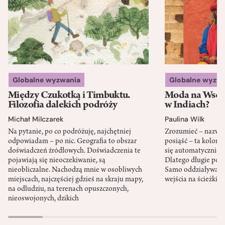
Globalne wyzwania
Globalne wyzw
Między Czukotką i Timbuktu.
Moda na Wsch
Filozofia dalekich podróży
w Indiach?
Michał Milczarek
Paulina Wilk
Na pytanie, po co podróżuję, najchętniej
Zrozumieć – nazwać 
odpowiadam – po nic. Geografia to obszar
posiąść – ta kolon
doświadczeń źródłowych. Doświadczenia te
się automatycznie, a
pojawiają się nieoczekiwanie, są
Dlatego długie podr
nieobliczalne. Nachodzą mnie w osobliwych
Samo oddziaływanie 
miejscach, najczęściej gdzieś na skraju mapy,
wejścia na ścieżki i
na odludziu, na terenach opuszczonych,
nieoswojonych, dzikich