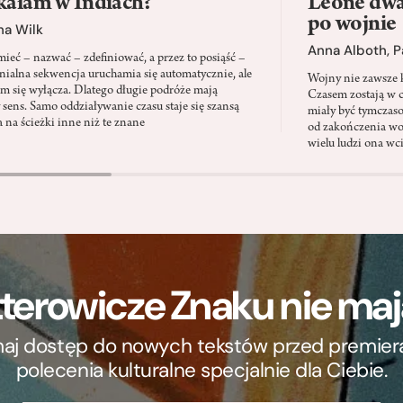
kałam w Indiach?
Leone dwad
po wojnie
na Wilk
Anna Alboth
,
P
ieć – nazwać – zdefiniować, a przez to posiąść –
onialna sekwencja uruchamia się automatycznie, ale
Wojny nie zawsze k
em się wyłącza. Dlatego długie podróże mają
Czasem zostają w c
y sens. Samo oddziaływanie czasu staje się szansą
miały być tymczas
a na ścieżki inne niż te znane
od zakończenia wo
wielu ludzi ona wc
terowicze Znaku nie m
ymaj dostęp do nowych tekstów przed premierą, 
polecenia kulturalne specjalnie dla Ciebie.