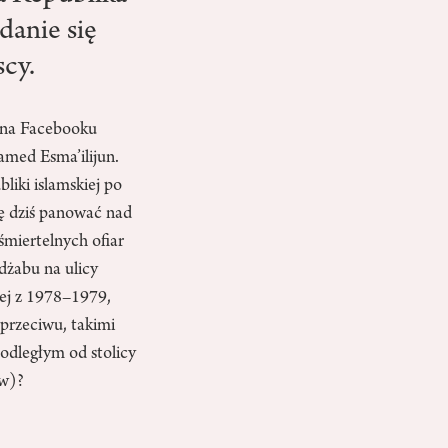
danie się
scy.
o na Facebooku
amed Esma’ilijun.
iki islamskiej po
ię dziś panować nad
miertelnych ofiar
idżabu na ulicy
iej z 1978–1979,
przeciwu, takimi
odległym od stolicy
ów)?