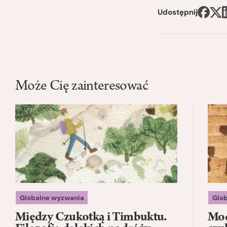
Udostępnij
Może Cię zainteresować
Globalne wyzwania
Glo
Między Czukotką i Timbuktu.
Mod