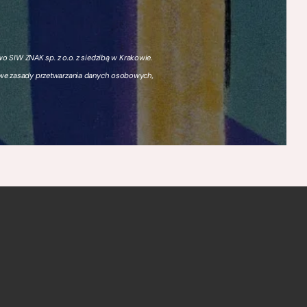
 SIW ZNAK sp. z o.o. z siedzibą w Krakowie.
owe zasady przetwarzania danych osobowych,