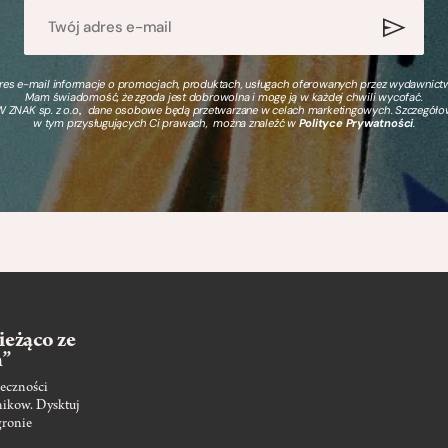
s e-mail informacje o promocjach, produktach, usługach oferowanych przez wydawnictwo
Mam świadomość, że zgoda jest dobrowolna i mogę ją w każdej chwili wycofać.
 ZNAK sp. z o.o., dane osobowe będą przetwarzane w celach marketingowych. Szczegół
w tym przysługujących Ci prawach, można znaleźć w
Polityce Prywatności
.
ieżąco ze
m”
eczności
nikow. Dysktuj
gronie