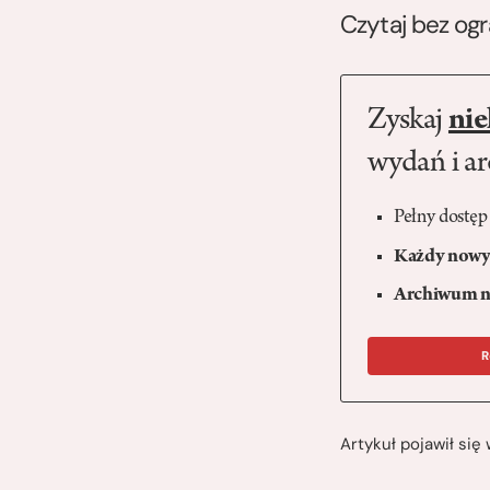
Czytaj bez og
Zyskaj
nie
wydań i a
Pełny dostęp
Każdy nowy 
Archiwum n
R
Artykuł pojawił si