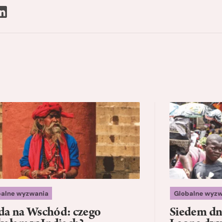
balne wyzwania
Globalne wyzw
a na Wschód: czego
Siedem dni