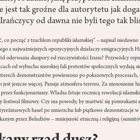
ie jest tak groźne dla autorytetu jak doga
Irańczycy od dawna nie byli tego tak bli
ć, co począć z truchłem republiki islamskiej” – napisał niedawn
nego z najważniejszych opozycyjnych działaczy emigracyjnych H
ód oderwania diaspory od rzeczywistości Iranu? Przywódcy republ
ącach od wybuchu szerokiej fali protestów społecznych wydają s
Czterech demonstrantów powieszono po pokazowych procesach, ś
h jest jeszcze więcej. Panuje atmosfera terroru. Za nienoszenie h
 przez funkcjonariuszy. Władza fetuje rocznicę rewolucji islamsk
ży festiwal filmowy. Czy ma powody, by martwić się pomrukami s
tyreżimowych haseł po zmierzchu lub piątkowe demonstracje w 
kanym przez Beludżów – mniejszość etniczną i religijną (sunnit