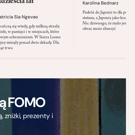
zieścia lat
Karolina Bednarz
Podróż do Japonii to dla polskie
atricia Sia Ngevao
statusu, a Japonia jako kraj stał
Nic dziwnego, że mało jest mie
ończą się wtedy, gdy milkną strzały.
obraz może zburzyć
iele, w pamięci i w miejscach, które
owym schronieniem. W Sierra Leone
jny minęły ponad dwie dekady. Dla
iąż trwa
ają FOMO
zniżki, prezenty i