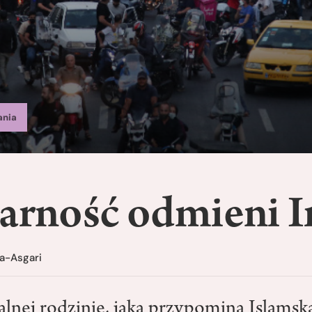
ania
darność odmieni I
a-Asgari
alnej rodzinie, jaką przypomina Islamsk