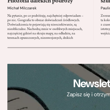
Filozofia dalekich podróży
szu
Michał Milczarek
Pauli
Na pytanie, po co podróżuję, najchętniej odpowiadam –
Zrozum
po nic. Geografia to obszar doświadczeń źródłowych.
ta kol
Doświadczenia te pojawiają się nieoczekiwanie, są
z czas
nieobliczalne. Nachodzą mnie w osobliwych miejscach,
istotn
najczęściej gdzieś na skraju mapy, na odludziu, na
wejści
terenach opuszczonych, nieoswojonych, dzikich
Newslet
Zapisz się i otrz