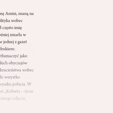
inę Amini, znaną na
lityka wobec
d często imię
óźniej zmarła w
w jednej z gazet
 drukiem:
etłumaczyć jako
mskich obyczajów
 okrucieństwa wobec
de wszystko
 wyniku pobicia. W
wi „Kobieta – życie
ośnego zdjęcia,