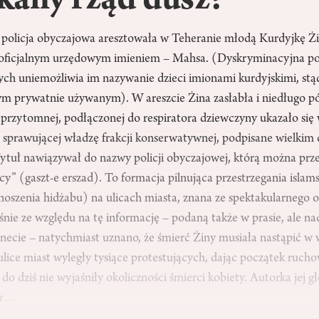
any rząd dusz?
. policja obyczajowa aresztowała w Teheranie młodą Kurdyjkę Ż
 oficjalnym urzędowym imieniem – Mahsa. (Dyskryminacyjna po
ych uniemożliwia im nazywanie dzieci imionami kurdyjskimi, stą
tym prywatnie używanym). W areszcie Żina zasłabła i niedługo p
ieprzytomnej, podłączonej do respiratora dziewczyny ukazało się 
sprawującej władzę frakcji konserwatywnej, podpisane wielkim
 Tytuł nawiązywał do nazwy policji obyczajowej, którą można prz
cy” (gaszt-e erszad). To formacja pilnująca przestrzegania isla
noszenia hidżabu) na ulicach miasta, znana ze spektakularnego
nie ze względu na tę informację – podaną także w prasie, ale na
rnecie – natychmiast uznano, że śmierć Żiny musiała nastąpić w
ulice miast wyległy tysiące protestujących, dając początek rucho
do dziś nie wyjaśniły okoliczności śmierci kobiety. Autorka jej gł
far…