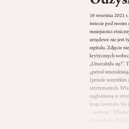
Odzysk
16 września 2021 r
świecie pod swoim
mniejszości etniczn
urzędowe nie jest 
szpitalu. Zdjęcie n
krytycznych wobec 
„Umoralniła się?”.
„patrol umoralniają
(przede wszystkim 
zatrzymanych. Właś
nagłośnioną w inte
kraju zawrzało. Na 
– wolność”. Władze 
dziennikarka Nilu