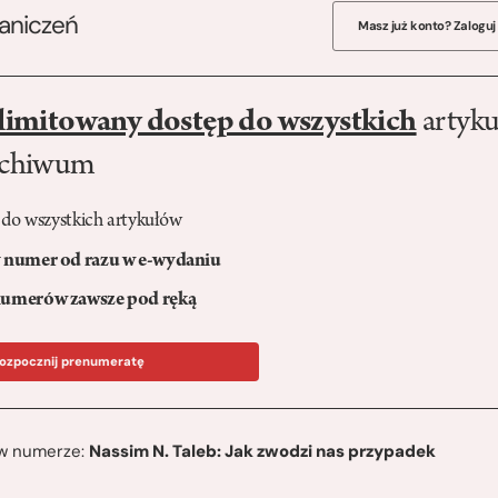
raniczeń
Masz już konto? Zaloguj
limitowany dostęp do wszystkich
artyku
rchiwum
 do wszystkich artykułów
numer od razu w e-wydaniu
umerów zawsze pod ręką
ozpocznij prenumeratę
ę w numerze:
Nassim N. Taleb: Jak zwodzi nas przypadek