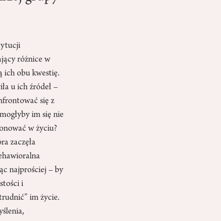
ytucji
ający różnice w
 ich obu kwestię.
ła u ich źródeł –
nfrontować się z
mogłyby im się nie
jonować w życiu?
óra zaczęła
behawioralna
c najprościej – by
tości i
rudnić” im życie.
ślenia,