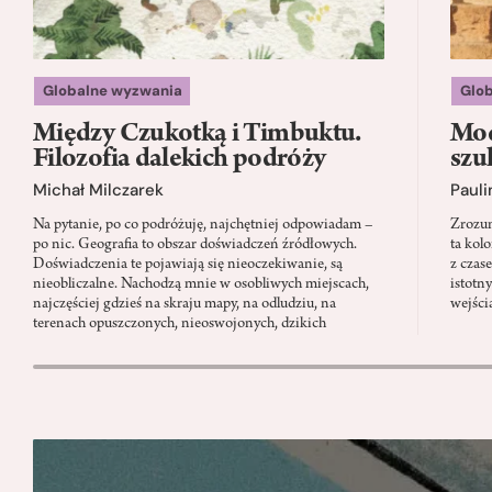
Globalne wyzwania
Glo
Między Czukotką i Timbuktu.
Mod
Filozofia dalekich podróży
szu
Michał Milczarek
Pauli
Na pytanie, po co podróżuję, najchętniej odpowiadam –
Zrozum
po nic. Geografia to obszar doświadczeń źródłowych.
ta kol
Doświadczenia te pojawiają się nieoczekiwanie, są
z czas
nieobliczalne. Nachodzą mnie w osobliwych miejscach,
istotn
najczęściej gdzieś na skraju mapy, na odludziu, na
wejści
terenach opuszczonych, nieoswojonych, dzikich