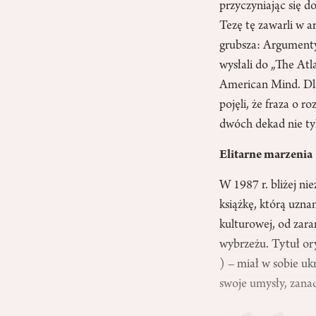
przyczyniając się 
Tezę tę zawarli w 
grubsza: Argumenty
wysłali do „The Atl
American Mind. Dla
pojęli, że fraza o 
dwóch dekad nie tyl
Elitarne marzenia
W 1987 r. bliżej ni
książkę, którą uzna
kulturowej, od zar
wybrzeżu. Tytuł o
) – miał w sobie u
swoje umysły, zanad