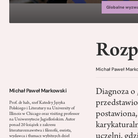
Globalne wyzw
Rozpi
Michał Paweł Mark
Michał Paweł Markowski
Diagnoza o 
przedstawion
Prof. dr hab., szef Katedry Języka
Polskiego i Literatury na University of
postawiona,
Illinois w Chicago oraz visiting professor
na Uniwersytecie Jagiellońskim. Autor
karykatural
ponad 20 książek z zakresu
literaturoznawstwa i filozofii, eseista,
uczelni, gdz
wydawca i tłumacz wybitnych dzieł