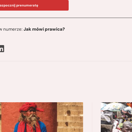
ozpocznij prenumeratę
ę w numerze:
Jak mówi prawica?