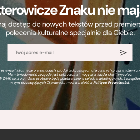
terowicze Znaku nie m
ymaj dostęp do nowych tekstów przed premierą, 
polecenia kulturalne specjalnie dla Ciebie.
s e-mail informacje o promocjach, produktach, usługach oferowanych przez wydawnictwo
Mam świadomość, że zgoda jest dobrowolna i mogę ją w każdej chwili wycofać.
 ZNAK sp. z o.o., dane osobowe będą przetwarzane w celach marketingowych. Szczegół
w tym przysługujących Ci prawach, można znaleźć w
Polityce Prywatności
.