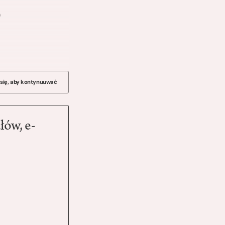
o
 się, aby kontynuuwać
łów, e-