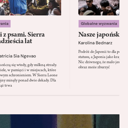
ania
Globalne wyzwania
 z psami. Sierra
Nasze japońskie f
zieścia lat
Karolina Bednarz
Podróż do Japonii to dla polskie
atricia Sia Ngevao
statusu, a Japonia jako kraj stał
Nic dziwnego, że mało jest mie
ończą się wtedy, gdy milkną strzały.
obraz może zburzyć
iele, w pamięci i w miejscach, które
owym schronieniem. W Sierra Leone
jny minęły ponad dwie dekady. Dla
iąż trwa