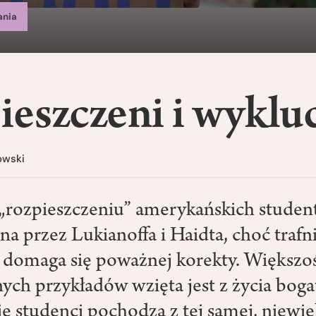
ania
eszczeni i wyklu
owski
„rozpieszczeniu” amerykańskich stude
a przez Lukianoffa i Haidta, choć trafn
 domaga się poważnej korekty. Większo
nych przykładów wzięta jest z życia bog
ie studenci pochodzą z tej samej, niewie