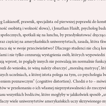
 Lukianoff, prawnik, specjalista od pierwszej poprawki do konst
ość osobistą i wolność słowa), i Jonathan Haidt, psycholog bad
społecznych, spotkali się na lunchu, by przedyskutować dręczącą
oraz częściej na amerykańskich uniwersytetach, zasada, która tkwi
raca się w swoje przeciwieństwo? Dlaczego studenci nie chcą ko
mi i nie tylko cenzurują wystąpienia osób, których wypowiedzi 
ają wprost, że poglądy innych nie pozwalają im normalnie funkc
oszli do wniosku, że winą należy obarczyć „moralną matrycę”, kt
ych uczelniach, a której istota polega na tym, co psychologia 
ceniem poznawczym” (cognitive distortion). Chodzi o to – mówią
ów w przekonaniu o ich własnej nieprzystawalności do rzeczywis
su wszystkich bodźców, które mogłyby w jakikolwiek sposób „ut
aczy wiele uniwersytetów amerykańskich uczy skrzywionego my