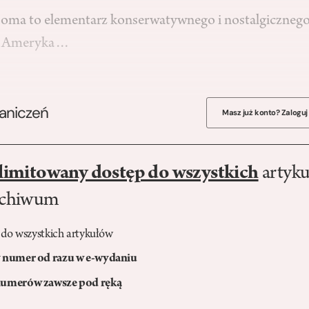
ooma to elementarz konserwatywnego i nostalgiczneg
u. Ameryka…
raniczeń
Masz już konto? Zaloguj
limitowany dostęp do wszystkich
artyku
rchiwum
 do wszystkich artykułów
numer od razu w e-wydaniu
umerów zawsze pod ręką