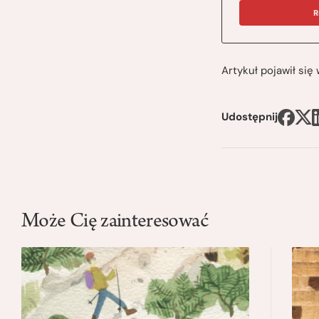
R
Artykuł pojawił si
Udostępnij
Może Cię zainteresować