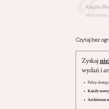
Książka Bl
elitaryzm
Czytaj bez og
Zyskaj
nie
wydań i a
Pełny dostęp
Każdy nowy 
Archiwum n