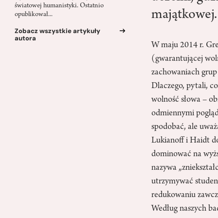
światowej humanistyki. Ostatnio
majątkowej.
opublikował...
Zobacz wszystkie artykuły
autora
W maju 2014 r. Greg
(gwarantującej woln
zachowaniach grup 
Dlaczego, pytali, c
wolność słowa – ob
odmiennymi pogląda
spodobać, ale uważ
Lukianoff i Haidt d
dominować na wyższ
nazywa „zniekształ
utrzymywać student
redukowaniu zawcza
Według naszych bad