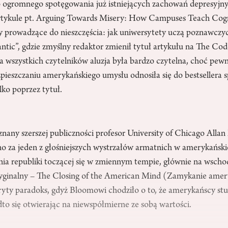
do ogromnego spotęgowania już istniejących zachowań depresyjny
artykule pt. Arguing Towards Misery: How Campuses Teach Cogni
 prowadzące do nieszczęścia: jak uniwersytety uczą poznawczych
antic”, gdzie zmyślny redaktor zmienił tytuł artykułu na The Cod
 wszystkich czytelników aluzja była bardzo czytelna, choć pewn
rozpieszczaniu amerykańskiego umysłu odnosiła się do bestsellera 
ko poprzez tytuł.
eznany szerszej publiczności profesor University of Chicago All
no za jeden z głośniejszych wystrzałów armatnich w amerykański
ania republiki toczącej się w zmiennym tempie, głównie na wsch
ryginalny – The Closing of the American Mind (Zamykanie ame
kryty paradoks, gdyż Bloomowi chodziło o to, że amerykańscy st
to się otwierając na niewspółmierne ze sobą wartości.