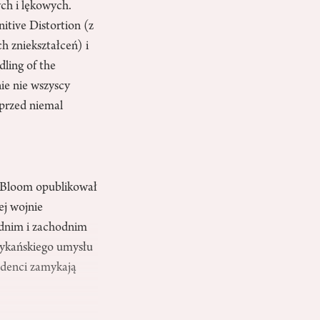
ch i lękowych.
tive Distortion (z
 zniekształceń) i
dling of the
ie nie wszyscy
sprzed niemal
an Bloom opublikował
ej wojnie
odnim i zachodnim
rykańskiego umysłu
udenci zamykają