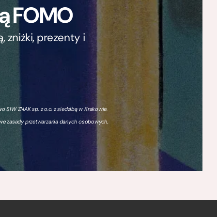
ają FOMO
zniżki, prezenty i
 SIW ZNAK sp. z o.o. z siedzibą w Krakowie.
owe zasady przetwarzania danych osobowych,