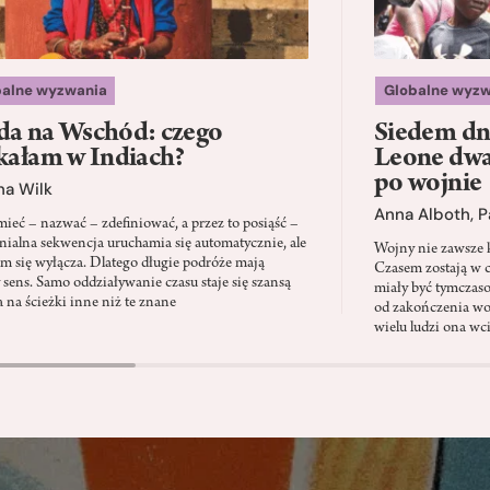
balne wyzwania
Globalne wyzw
a na Wschód: czego
Siedem dni
kałam w Indiach?
Leone dwad
po wojnie
na Wilk
Anna Alboth
,
P
ieć – nazwać – zdefiniować, a przez to posiąść –
onialna sekwencja uruchamia się automatycznie, ale
Wojny nie zawsze k
em się wyłącza. Dlatego długie podróże mają
Czasem zostają w c
y sens. Samo oddziaływanie czasu staje się szansą
miały być tymczas
a na ścieżki inne niż te znane
od zakończenia wo
wielu ludzi ona wc