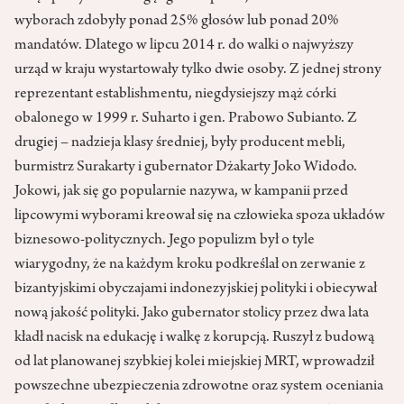
wyborach zdobyły ponad 25% głosów lub ponad 20%
mandatów. Dlatego w lipcu 2014 r. do walki o najwyższy
urząd w kraju wystartowały tylko dwie osoby. Z jednej strony
reprezentant establishmentu, niegdysiejszy mąż córki
obalonego w 1999 r. Suharto i gen. Prabowo Subianto. Z
drugiej – nadzieja klasy średniej, były producent mebli,
burmistrz Surakarty i gubernator Dżakarty Joko Widodo.
Jokowi, jak się go popularnie nazywa, w kampanii przed
lipcowymi wyborami kreował się na człowieka spoza układów
biznesowo-politycznych. Jego populizm był o tyle
wiarygodny, że na każdym kroku podkreślał on zerwanie z
bizantyjskimi obyczajami indonezyjskiej polityki i obiecywał
nową jakość polityki. Jako gubernator stolicy przez dwa lata
kładł nacisk na edukację i walkę z korupcją. Ruszył z budową
od lat planowanej szybkiej kolei miejskiej MRT, wprowadził
powszechne ubezpieczenia zdrowotne oraz system oceniania