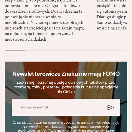
Na pytanie, po co podróżuję, najchętniej
Zrozumieć – nazwać 
odpowiadam – po nic. Geografia to obszar
posiąść – ta kolon
doświadczeń źródłowych. Doświadczenia te
się automatycznie, a
pojawiają się nieoczekiwanie, są
Dlatego długie podr
nieobliczalne. Nachodzą mnie w osobliwych
Samo oddziaływanie 
miejscach, najczęściej gdzieś na skraju mapy,
wejścia na ścieżki i
na odludziu, na terenach opuszczonych,
nieoswojonych, dzikich
Newsletterowicze Znaku nie mają FOMO
Zapisz się i otrzymaj dostęp do nowych tekstów przed
premierą, zniżki, prezenty i polecenia kulturalne specjalnie
dla Ciebie.
Chcę otrzymywać na podany przeze mnie adres e-mail informacje
o promocjach, produktach, usługach oferowanych przez
wydawnictwo SIW ZNAK sp. z o.o. z siedzibą w Krakowie. Mam