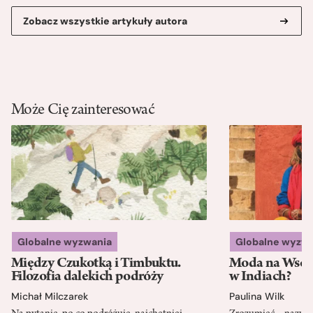
Zobacz wszystkie artykuły autora
Może Cię zainteresować
Globalne wyzwania
Globalne wyzw
Między Czukotką i Timbuktu.
Moda na Wsch
Filozofia dalekich podróży
w Indiach?
Michał Milczarek
Paulina Wilk