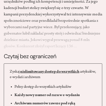
urzędników podług ich kompetencji i umiejętności. Za jego
kadencji budżet stolicy zwiększył się o trzy czwarte. W
kampanii prezydenckiej wykorzystywał też intensywnie media
społecznościowe oraz przedkładał bezpośrednie spotkania z
wyborcami nad partyjne wiece. Był przekonujący, jako
gubernator lubił zakładać prosty strój i odwiedzać biedniejsze
dzielnice miasta. Jokowi wygrał przewagą ponad 8 mln
głosów. Konkurent złożył raport liczący 136…
Czytaj bez ograniczeń
Zyskaj
nielimitowany dostęp do wszystkich
artykułów,
e-wydań i archiwum
Pełny dostęp do wszystkich artykułów
Każdy nowy numer od razu w e-wydaniu
Archiwum numerów zawsze pod ręką