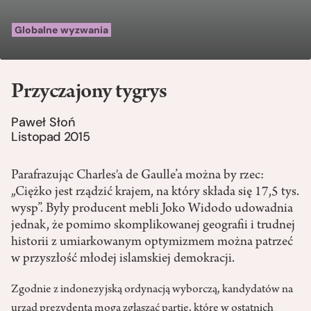
Globalne wyzwania
Przyczajony tygrys
Paweł Słoń
Listopad 2015
Parafrazując Charles'a de Gaulle’a można by rzec:
„Ciężko jest rządzić krajem, na który składa się 17,5 tys.
wysp”. Były producent mebli Joko Widodo udowadnia
jednak, że pomimo skomplikowanej geografii i trudnej
historii z umiarkowanym optymizmem można patrzeć
w przyszłość młodej islamskiej demokracji.
Zgodnie z indonezyjską ordynacją wyborczą, kandydatów na
urząd prezydenta mogą zgłaszać partie, które w ostatnich