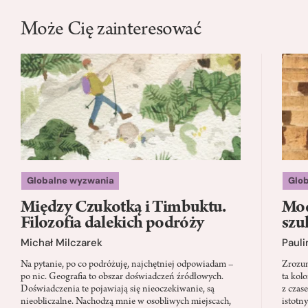
Może Cię zainteresować
Globalne wyzwania
Glo
Między Czukotką i Timbuktu.
Mod
Filozofia dalekich podróży
szu
Michał Milczarek
Pauli
Na pytanie, po co podróżuję, najchętniej odpowiadam –
Zrozum
po nic. Geografia to obszar doświadczeń źródłowych.
ta kol
Doświadczenia te pojawiają się nieoczekiwanie, są
z czas
nieobliczalne. Nachodzą mnie w osobliwych miejscach,
istotn