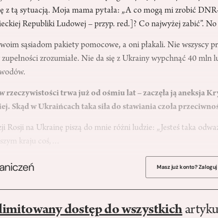
się z tą sytuacją. Moja mama pytała: „A co mogą mi zrobić DNR
ckiej Republiki Ludowej – przyp. red.]? Co najwyżej zabić”. No 
 swoim sąsiadom pakiety pomocowe, a oni płakali. Nie wszyscy 
w zupełności zrozumiałe. Nie da się z Ukrainy wypchnąć 40 mln l
owodów.
 rzeczywistości trwa już od ośmiu lat – zaczęła ją aneksja K
j. Skąd w Ukraińcach taka siła do stawiania czoła przeciwn
 Rosji na Ukrainę piszą do mnie różni ludzie: „Jesteś taka odw
aszym kraju coś,…
raniczeń
Masz już konto? Zaloguj
limitowany dostęp do wszystkich
artyku