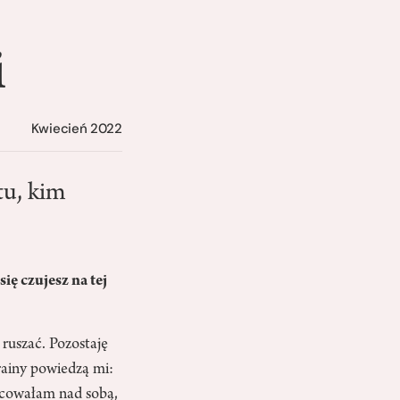
i
Kwiecień 2022
tu, kim
ię czujesz na tej
ruszać. Pozostaję
rainy powiedzą mi:
racowałam nad sobą,