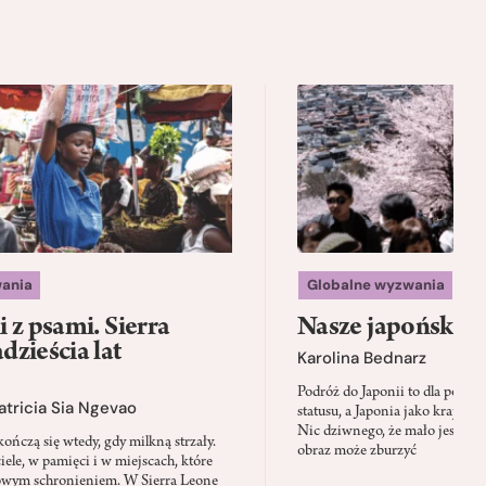
ania
Globalne wyzwania
 z psami. Sierra
Nasze japońskie f
zieścia lat
Karolina Bednarz
Podróż do Japonii to dla polskie
atricia Sia Ngevao
statusu, a Japonia jako kraj stał
Nic dziwnego, że mało jest mie
ończą się wtedy, gdy milkną strzały.
obraz może zburzyć
iele, w pamięci i w miejscach, które
owym schronieniem. W Sierra Leone