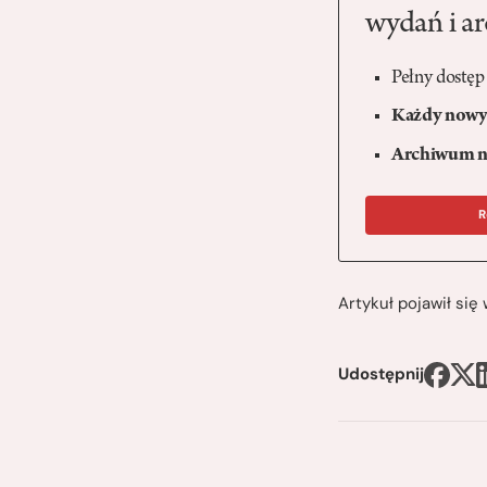
wydań i a
Pełny dostęp
Każdy nowy 
Archiwum n
R
Artykuł pojawił si
Udostępnij