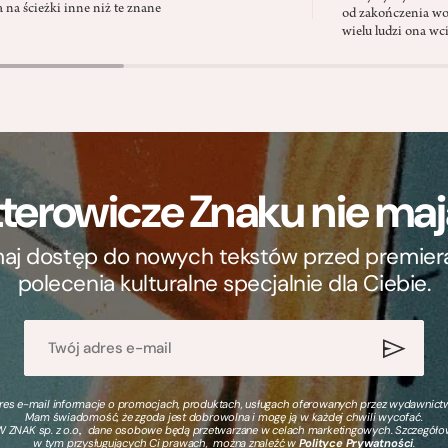
a na ścieżki inne niż te znane
od zakończenia wo
wielu ludzi ona wc
terowicze Znaku nie m
ymaj dostęp do nowych tekstów przed premierą, 
polecenia kulturalne specjalnie dla Ciebie.
s e-mail informacje o promocjach, produktach, usługach oferowanych przez wydawnictwo
Mam świadomość, że zgoda jest dobrowolna i mogę ją w każdej chwili wycofać.
 ZNAK sp. z o.o., dane osobowe będą przetwarzane w celach marketingowych. Szczegół
w tym przysługujących Ci prawach, można znaleźć w
Polityce Prywatności
.