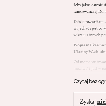
żeby jakoś oswoić 
samozwańczej Donie
Dzisiaj roznosiłam
wyjechać i jest to 
w kraju z innych p
Wojna w Ukrainie w
Ukrainy Wschodnie
Od momentu inwazji
możliwe”? Jest w n
Czytaj bez og
Zyskaj
nie