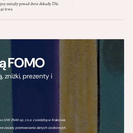
jny minęły ponad dwie dekady. Dla
iąż trwa
ają FOMO
zniżki, prezenty i
 SIW ZNAK sp. z o.o. z siedzibą w Krakowie.
owe zasady przetwarzania danych osobowych,