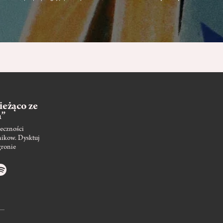
ieżąco ze
m”
eczności
nikow. Dysktuj
gronie