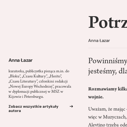
Potrz
Anna Łazar
Anna Łazar
Powinniśmy j
jesteśmy, dl
kuratorka, publicystka pisząca m.in. do
„Bloku”, „Czasu Kultury”, „Herito”,
„Czasu Literatury”, członkini redakcji
„Nowej Europy Wschodniej”, pracowała
Rozmawiamy kilka dn
w dyplomacji publicznej w MSZ w
wojnie.
Kijowie i Petersburgu.
Zobacz wszystkie artykuły
Uważam, że mając 49
autora
więc w Muzyczach, 
Alevtino trzeba ode