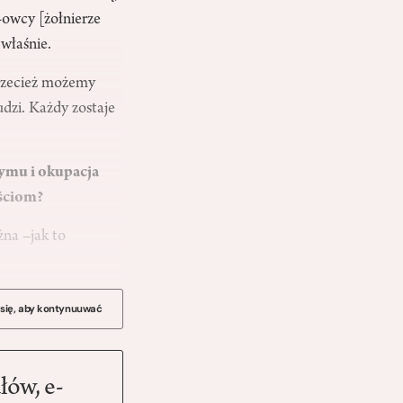
-owcy [żołnierze
właśnie.
przecież możemy
udzi. Każdy zostaje
rymu i okupacja
ościom?
ażna
–
jak to
 się, aby kontynuuwać
łów, e-