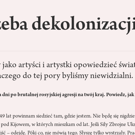
eba dekolonizacj
ako artyści i artystki opowiedzieć świa
aczego do tej pory byliśmy niewidzialni.
i po brutalnej rosyjskiej agresji na twój kraj. Powiedz, jak s
 lat powinnam siedzieć tam, gdzie jestem. Nie będę się nigdzie 
pod Kijowem, w których mieszkam od lat. Jeśli Siły Zbrojne Uk
jść – odejdę. Póki co, nie mówią tego. Słyszę tylko wystrzały. P