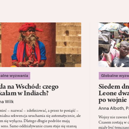
balne wyzwania
Globalne wyzw
a na Wschód: czego
Siedem dni
kałam w Indiach?
Leone dwad
po wojnie
na Wilk
Anna Alboth
,
P
ieć – nazwać – zdefiniować, a przez to posiąść –
onialna sekwencja uruchamia się automatycznie, ale
Wojny nie zawsze k
em się wyłącza. Dlatego długie podróże mają
Czasem zostają w c
y sens. Samo oddziaływanie czasu staje się szansą
miały być tymczas