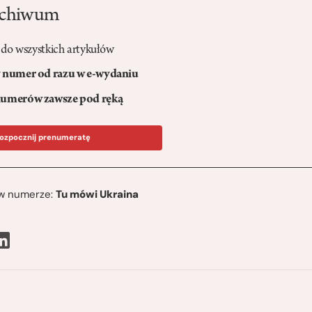
rchiwum
 do wszystkich artykułów
numer od razu w e-wydaniu
umerów zawsze pod ręką
ozpocznij prenumeratę
ę w numerze:
Tu mówi Ukraina