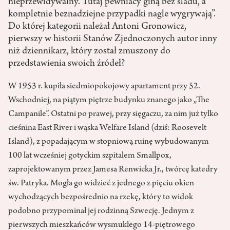
nieprzewidywalny. Tutaj pewniacy giną bez śladu, a
kompletnie beznadziejne przypadki nagle wygrywają”.
Do której kategorii należał Antoni Gronowicz,
pierwszy w historii Stanów Zjednoczonych autor inny
niż dziennikarz, który został zmuszony do
przedstawienia swoich źródeł?
W 1953 r. kupiła siedmiopokojowy apartament przy 52.
Wschodniej, na piątym piętrze budynku znanego jako „The
Campanile”. Ostatni po prawej, przy sięgaczu, za nim już tylko
cieśnina East River i wąska Welfare Island (dziś: Roosevelt
Island), z popadającym w stopniową ruinę wybudowanym
100 lat wcześniej gotyckim szpitalem Smallpox,
zaprojektowanym przez Jamesa Renwicka Jr., twórcę katedry
św. Patryka. Mogła go widzieć z jednego z pięciu okien
wychodzących bezpośrednio na rzekę, który to widok
podobno przypominał jej rodzinną Szwecję. Jednym z
pierwszych mieszkańców wysmukłego 14-piętrowego