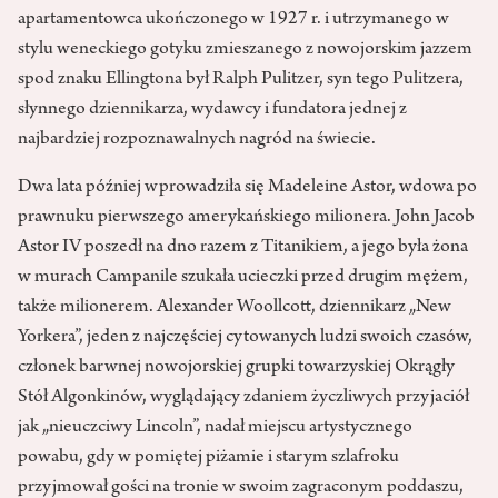
apartamentowca ukończonego w 1927 r. i utrzymanego w
stylu weneckiego gotyku zmieszanego z nowojorskim jazzem
spod znaku Ellingtona był Ralph Pulitzer, syn tego Pulitzera,
słynnego dziennikarza, wydawcy i fundatora jednej z
najbardziej rozpoznawalnych nagród na świecie.
Dwa lata później wprowadziła się Madeleine Astor, wdowa po
prawnuku pierwszego amerykańskiego milionera. John Jacob
Astor IV poszedł na dno razem z Titanikiem, a jego była żona
w murach Campanile szukała ucieczki przed drugim mężem,
także milionerem. Alexander Woollcott, dziennikarz „New
Yorkera”, jeden z najczęściej cytowanych ludzi swoich czasów,
członek barwnej nowojorskiej grupki towarzyskiej Okrągły
Stół Algonkinów, wyglądający zdaniem życzliwych przyjaciół
jak „nieuczciwy Lincoln”, nadał miejscu artystycznego
powabu, gdy w pomiętej piżamie i starym szlafroku
przyjmował gości na tronie w swoim zagraconym poddaszu,