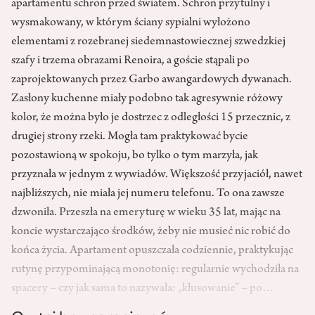
apartamentu schron przed światem. Schron przytulny i
wysmakowany, w którym ściany sypialni wyłożono
elementami z rozebranej siedemnastowiecznej szwedzkiej
szafy i trzema obrazami Renoira, a goście stąpali po
zaprojektowanych przez Garbo awangardowych dywanach.
Zasłony kuchenne miały podobno tak agresywnie różowy
kolor, że można było je dostrzec z odległości 15 przecznic, z
drugiej strony rzeki. Mogła tam praktykować bycie
pozostawioną w spokoju, bo tylko o tym marzyła, jak
przyznała w jednym z wywiadów. Większość przyjaciół, nawet
najbliższych, nie miała jej numeru telefonu. To ona zawsze
dzwoniła. Przeszła na emeryturę w wieku 35 lat, mając na
koncie wystarczająco środków, żeby nie musieć nic robić do
końca życia. Apartament opuszczała codziennie, praktykując
rutynę przypominającą monotonię: regularnie wychodziła na
spacery – czy jak sama to nazywała: „kłusowanie” – po…