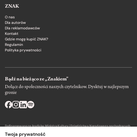
ZNAK
O nas
Dla autorów
Dla reklamodawców
Kontakt
Gdzie mogę kupić ZNAK?
Regulamin
Polityka prywatności
Bądź na bieżąco ze „Znakiem”
Dołącz do społeczności naszych czytelnikow. Dysktuj w najlepszym
gronie
Dofinansowano ze środków Ministra Kultury i Dziedzictwa Narodowego pochodzących
z Funduszu Promocji Kultury – państwowego funduszu celowego.
Twoja prywatność