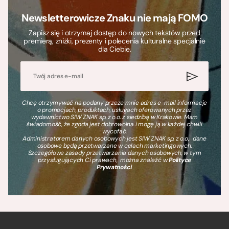
Newsletterowicze Znaku nie mają FOMO
Zapisz się i otrzymaj dostęp do nowych tekstów przed
premierą, zniżki, prezenty i polecenia kulturalne specjalnie
dla Ciebie.
Chcę otrzymywać na podany przeze mnie adres e-mail informacje
o promocjach, produktach, usługach oferowanych przez
wydawnictwo SIW ZNAK sp. z o.o. z siedzibą w Krakowie. Mam
świadomość, że zgoda jest dobrowolna i mogę ją w każdej chwili
wycofać.
Administratorem danych osobowych jest SIW ZNAK sp. z o.o., dane
osobowe będą przetwarzane w celach marketingowych.
Szczegółowe zasady przetwarzania danych osobowych, w tym
przysługujących Ci prawach, można znaleźć w
Polityce
Prywatności
.