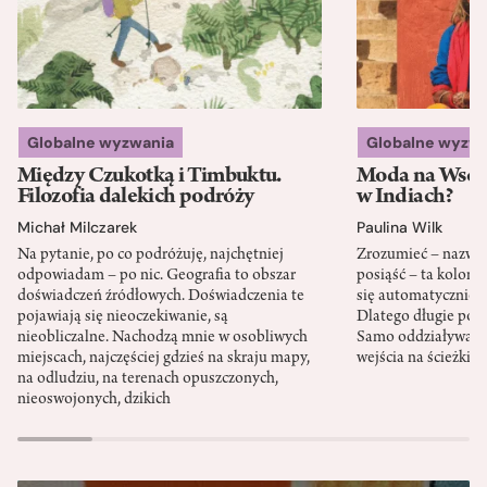
Globalne wyzwania
Globalne wyzw
Między Czukotką i Timbuktu.
Moda na Wsch
Filozofia dalekich podróży
w Indiach?
Michał Milczarek
Paulina Wilk
Na pytanie, po co podróżuję, najchętniej
Zrozumieć – nazwać 
odpowiadam – po nic. Geografia to obszar
posiąść – ta kolon
doświadczeń źródłowych. Doświadczenia te
się automatycznie, a
pojawiają się nieoczekiwanie, są
Dlatego długie podr
nieobliczalne. Nachodzą mnie w osobliwych
Samo oddziaływanie 
miejscach, najczęściej gdzieś na skraju mapy,
wejścia na ścieżki i
na odludziu, na terenach opuszczonych,
nieoswojonych, dzikich