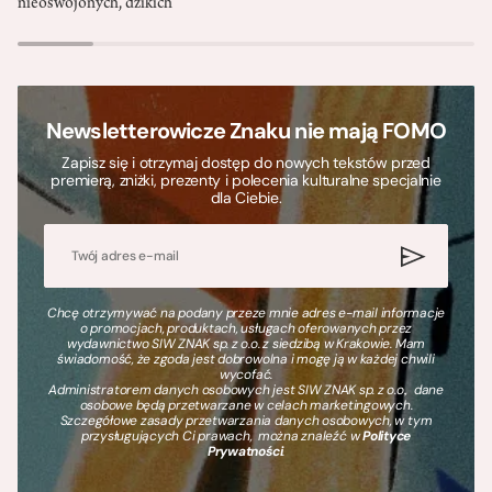
nieoswojonych, dzikich
Newsletterowicze Znaku nie mają FOMO
Zapisz się i otrzymaj dostęp do nowych tekstów przed
premierą, zniżki, prezenty i polecenia kulturalne specjalnie
dla Ciebie.
Chcę otrzymywać na podany przeze mnie adres e-mail informacje
o promocjach, produktach, usługach oferowanych przez
wydawnictwo SIW ZNAK sp. z o.o. z siedzibą w Krakowie. Mam
świadomość, że zgoda jest dobrowolna i mogę ją w każdej chwili
wycofać.
Administratorem danych osobowych jest SIW ZNAK sp. z o.o., dane
osobowe będą przetwarzane w celach marketingowych.
Szczegółowe zasady przetwarzania danych osobowych, w tym
przysługujących Ci prawach, można znaleźć w
Polityce
Prywatności
.