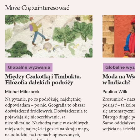
Może Cię zainteresować
Globalne wyzwania
Globalne wyzw
Między Czukotką i Timbuktu.
Moda na Wsch
Filozofia dalekich podróży
w Indiach?
Michał Milczarek
Paulina Wilk
Na pytanie, po co podróżuję, najchętniej
Zrozumieć – nazwać 
odpowiadam – po nic. Geografia to obszar
posiąść – ta kolon
doświadczeń źródłowych. Doświadczenia te
się automatycznie, a
pojawiają się nieoczekiwanie, są
Dlatego długie podr
nieobliczalne. Nachodzą mnie w osobliwych
Samo oddziaływanie 
miejscach, najczęściej gdzieś na skraju mapy,
wejścia na ścieżki i
na odludziu, na terenach opuszczonych,