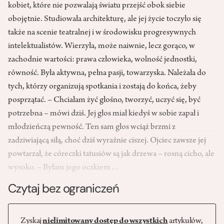
kobiet, które nie pozwalają światu przejść obok siebie
obojętnie. Studiowała architekturę, ale jej życie toczyło się
także na scenie teatralnej i w środowisku progresywnych
intelektualistów. Wierzyła, może naiwnie, lecz gorąco, w
zachodnie wartości: prawa człowieka, wolność jednostki,
równość. Była aktywna, pełna pasji, towarzyska. Należała do
tych, którzy organizują spotkania i zostają do końca, żeby
posprzątać. – Chciałam żyć głośno, tworzyć, uczyć się, być
potrzebna – mówi dziś. Jej głos miał kiedyś w sobie zapał i
młodzieńczą pewność. Ten sam głos wciąż brzmi z
zadziwiającą siłą, choć dziś wyraźnie ciszej. Ojciec zawsze jej
powtarzał, że córeczki tatusiów są jak drzewa – rosną cicho, ale
wysoko. – Byłam jego oczkiem…
Czytaj bez ograniczeń
Zyskaj
nielimitowany dostęp do wszystkich
artykułów,