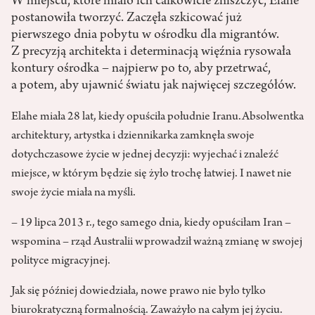
W miejscu, które miało ich całkowicie zniszczyć, Elahe
postanowiła tworzyć. Zaczęła szkicować już
pierwszego dnia pobytu w ośrodku dla migrantów.
Z precyzją architekta i determinacją więźnia rysowała
kontury ośrodka – najpierw po to, aby przetrwać,
a potem, aby ujawnić światu jak najwięcej szczegółów.
Elahe miała 28 lat, kiedy opuściła południe Iranu.Absolwentka
architektury, artystka i dziennikarka zamknęła swoje
dotychczasowe życie w jednej decyzji: wyjechać i znaleźć
miejsce, w którym będzie się żyło trochę łatwiej. I nawet nie
swoje życie miała na myśli.
– 19 lipca 2013 r., tego samego dnia, kiedy opuściłam Iran –
wspomina – rząd Australii wprowadził ważną zmianę w swojej
polityce migracyjnej.
Jak się później dowiedziała, nowe prawo nie było tylko
biurokratyczną formalnością. Zaważyło na całym jej życiu.