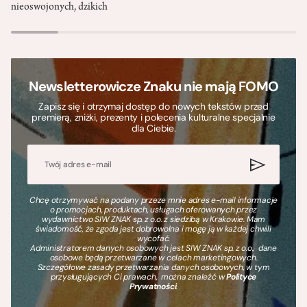
nieoswojonych, dzikich
Newsletterowicze Znaku nie mają FOMO
Zapisz się i otrzymaj dostęp do nowych tekstów przed
premierą, zniżki, prezenty i polecenia kulturalne specjalnie
dla Ciebie.
Chcę otrzymywać na podany przeze mnie adres e-mail informacje
o promocjach, produktach, usługach oferowanych przez
wydawnictwo SIW ZNAK sp. z o.o. z siedzibą w Krakowie. Mam
świadomość, że zgoda jest dobrowolna i mogę ją w każdej chwili
wycofać.
Administratorem danych osobowych jest SIW ZNAK sp. z o.o., dane
osobowe będą przetwarzane w celach marketingowych.
Szczegółowe zasady przetwarzania danych osobowych, w tym
przysługujących Ci prawach, można znaleźć w
Polityce
Prywatności
.