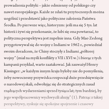
prowadzenia polityki – jakże odmienny od polskiego czy
nawet europejskiego. Każde ze zdań tu przytoczonych można
uogólnić i przedstawić jako polityczne założenia Państwa
Środka. Po pierwsze więc, historyzm: jeśli ma się 5 tys. lat
historii i żywi się przekonanie, że lubi się ona powtarzać, to
polityczna perspektywa jest zupełnie inna. Gdy Mao Zedong
przygotowywał się do wojny z Indiami w 1962 r., powiedział
swoim doradcom, że Chiny stoczyły z Indiami „półtorej
wojny” (miał na myśli konflikty z VII i XVI w.) i biorąc z tych
kampanii przykład, warto zaatakować. Jak zauważył Henry
Kissinger: „w każdym innym kraju byłoby nie do pomyślenia,
żeby nowoczesny przywódca rozpoczął duże przedsięwzięcie
o narodowej skali, odwołując się do strategicznych zasad
rządzących wydarzeniami sprzed tysiąca lat; tym bardziej, by
jego współpracownicy wychwycili aluzję” (1). Patrząc z takiej
perspektywy, zyskuje się spokojne spojrzenie i czasowy