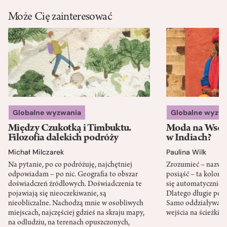
Może Cię zainteresować
Globalne wyzwania
Globalne wyzw
Między Czukotką i Timbuktu.
Moda na Wsch
Filozofia dalekich podróży
w Indiach?
Michał Milczarek
Paulina Wilk
Na pytanie, po co podróżuję, najchętniej
Zrozumieć – nazwać 
odpowiadam – po nic. Geografia to obszar
posiąść – ta kolon
doświadczeń źródłowych. Doświadczenia te
się automatycznie, a
pojawiają się nieoczekiwanie, są
Dlatego długie podr
nieobliczalne. Nachodzą mnie w osobliwych
Samo oddziaływanie 
miejscach, najczęściej gdzieś na skraju mapy,
wejścia na ścieżki i
na odludziu, na terenach opuszczonych,