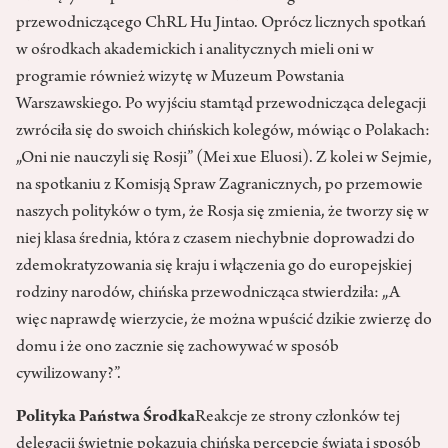
przewodniczącego ChRL Hu Jintao. Oprócz licznych spotkań
w ośrodkach akademickich i analitycznych mieli oni w
programie również wizytę w Muzeum Powstania
Warszawskiego. Po wyjściu stamtąd przewodnicząca delegacji
zwróciła się do swoich chińskich kolegów, mówiąc o Polakach:
„Oni nie nauczyli się Rosji” (Mei xue Eluosi). Z kolei w Sejmie,
na spotkaniu z Komisją Spraw Zagranicznych, po przemowie
naszych polityków o tym, że Rosja się zmienia, że tworzy się w
niej klasa średnia, która z czasem niechybnie doprowadzi do
zdemokratyzowania się kraju i włączenia go do europejskiej
rodziny narodów, chińska przewodnicząca stwierdziła: „A
więc naprawdę wierzycie, że można wpuścić dzikie zwierzę do
domu i że ono zacznie się zachowywać w sposób
cywilizowany?”.
Polityka Państwa Środka
Reakcje ze strony członków tej
delegacji świetnie pokazują chińską percepcję świata i sposób