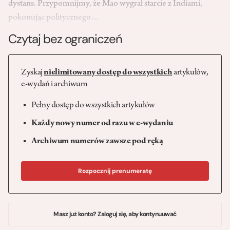
dystans. Przypomnijmy, że Mao wygrał starcie z Indiami,
pokonując politycznego…
Czytaj bez ograniczeń
Zyskaj
nielimitowany dostęp do wszystkich
artykułów,
e-wydań i archiwum
Pełny dostęp do wszystkich artykułów
Każdy nowy numer od razu w e-wydaniu
Archiwum numerów zawsze pod ręką
Rozpocznij prenumeratę
Masz już konto? Zaloguj się, aby kontynuuwać