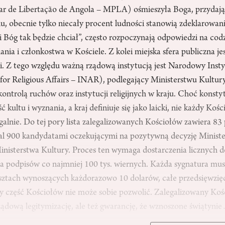
r de Libertação de Angola – MPLA) ośmieszyła Boga, przydają
u, obecnie tylko niecały procent ludności stanowią zdeklarowani a
śli Bóg tak będzie chciał”, często rozpoczynają odpowiedzi na cod
ania i członkostwa w Kościele. Z kolei miejska sfera publiczna je
mi. Z tego względu ważną rządową instytucją jest Narodowy Instyt
 for Religious Affairs – INAR), podlegający Ministerstwu Kultury
ntrolą ruchów oraz instytucji religijnych w kraju. Choć konsty
kultu i wyznania, a kraj definiuje się jako laicki, nie każdy Koś
egalnie. Do tej pory lista zalegalizowanych Kościołów zawiera 83 
al 900 kandydatami oczekującymi na pozytywną decyzję Minist
Ministerstwa Kultury. Proces ten wymaga dostarczenia licznych
ia podpisów co najmniej 100 tys. wiernych. Każda sygnatura mu
osztach wynoszących każdorazowo 10 dolarów, całe przedsięwzięc
y część Kościołów nie może sobie pozwolić. Zalegalizowany Kośc
ządową legitymizację, ale też gwarancję, że wznoszone świątyni