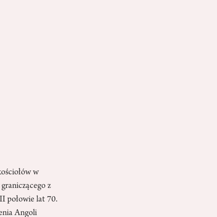
 kościołów w
, graniczącego z
I połowie lat 70.
enia Angoli