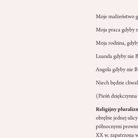
.
Moje małżeństwo g
Moja praca gdyby n
Moja rodzina, gdyb
Luanda gdyby nie 
Angola gdyby nie B
Niech będzie chwal
(Pieśń dziękczynn
Religijny plurali
obrębie jednej ulic
północnymi prowincj
XX w. zapatrzona w