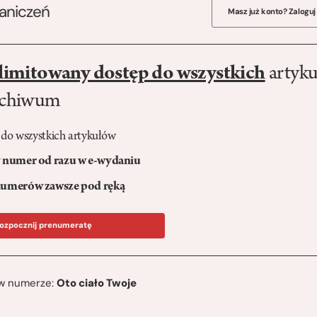
raniczeń
Masz już konto? Zaloguj
limitowany dostęp do wszystkich
artyku
rchiwum
 do wszystkich artykułów
numer od razu w e-wydaniu
umerów zawsze pod ręką
ozpocznij prenumeratę
ę w numerze:
Oto ciało Twoje