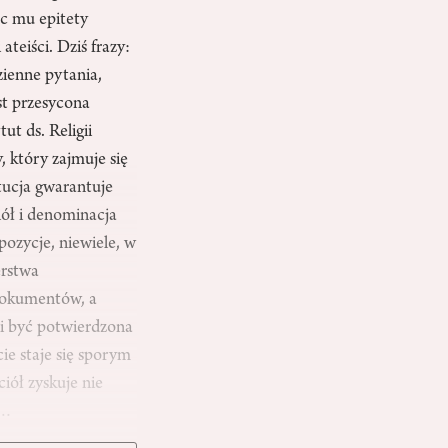
c mu epitety
teiści. Dziś frazy:
zienne pytania,
st przesycona
ut ds. Religii
, który zajmuje się
tucja gwarantuje
ciół i denominacja
pozycje, niewiele, w
erstwa
 dokumentów, a
si być potwierdzona
ie staje się sporym
iół zyskuje nie
e…