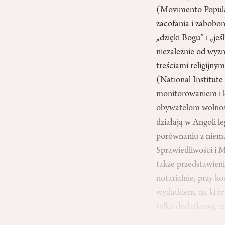
(Movimento Popula
zacofania i zabobon
„dzięki Bogu” i „je
niezależnie od wyzn
treściami religijny
(National Institute
monitorowaniem i ko
obywatelom wolność 
działają w Angoli l
porównaniu z niem
Sprawiedliwości i 
także przedstawien
notarialnie, przy k
wydatkiem, na któr
tylko dodatkową, r