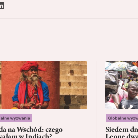
balne wyzwania
Globalne wyzw
a na Wschód: czego
Siedem dni
kałam w Indiach?
Leone dwad