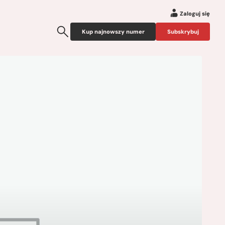
Zaloguj się
Kup najnowszy numer
Subskrybuj