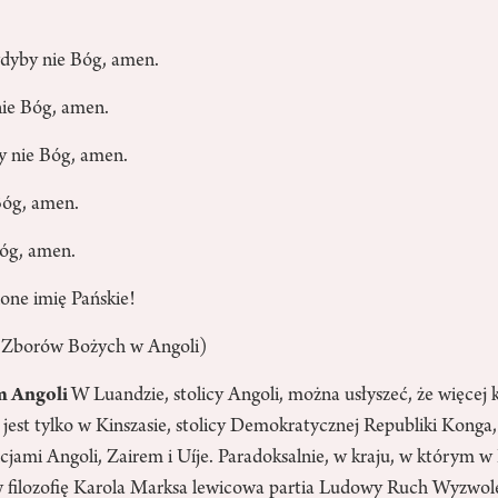
dyby nie Bóg, amen.
ie Bóg, amen.
y nie Bóg, amen.
Bóg, amen.
óg, amen.
one imię Pańskie!
a Zborów Bożych w Angoli)
zm Angoli
W Luandzie, stolicy Angoli, można usłyszeć, że więcej
y jest tylko w Kinszasie, stolicy Demokratycznej Republiki Konga
ami Angoli, Zairem i Uíje. Paradoksalnie, w kraju, w którym w I
 filozofię Karola Marksa lewicowa partia Ludowy Ruch Wyzwol