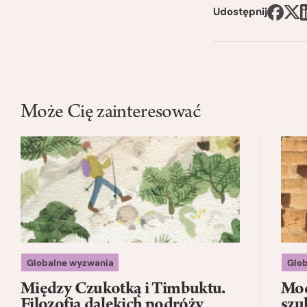
Udostępnij
Może Cię zainteresować
Globalne wyzwania
Glo
Między Czukotką i Timbuktu.
Mod
Filozofia dalekich podróży
szu