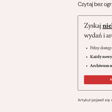
Czytaj bez og
Zyskaj
nie
wydań i a
Pełny dostęp
Każdy nowy 
Archiwum n
R
Artykuł pojawił si