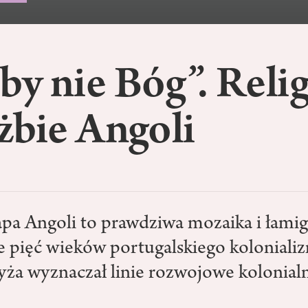
y nie Bóg”. Relig
żbie Angoli
apa Angoli to prawdziwa mozaika i łami
e pięć wieków portugalskiego koloniali
yża wyznaczał linie rozwojowe kolonialne