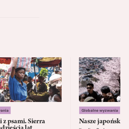
ania
Globalne wyzwania
 z psami. Sierra
Nasze japońskie f
zieścia lat