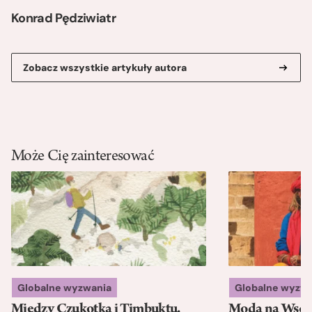
Konrad Pędziwiatr
Zobacz wszystkie artykuły autora
Może Cię zainteresować
Globalne wyzwania
Globalne wyzw
Między Czukotką i Timbuktu.
Moda na Wsch