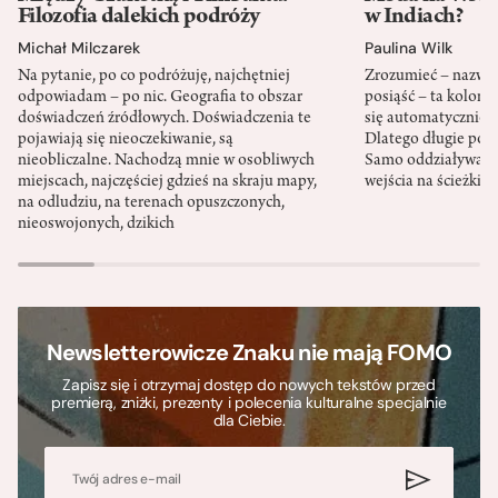
Filozofia dalekich podróży
w Indiach?
Michał Milczarek
Paulina Wilk
Na pytanie, po co podróżuję, najchętniej
Zrozumieć – nazwać 
odpowiadam – po nic. Geografia to obszar
posiąść – ta kolon
doświadczeń źródłowych. Doświadczenia te
się automatycznie, a
pojawiają się nieoczekiwanie, są
Dlatego długie podr
nieobliczalne. Nachodzą mnie w osobliwych
Samo oddziaływanie 
miejscach, najczęściej gdzieś na skraju mapy,
wejścia na ścieżki i
na odludziu, na terenach opuszczonych,
nieoswojonych, dzikich
Newsletterowicze Znaku nie mają FOMO
Zapisz się i otrzymaj dostęp do nowych tekstów przed
premierą, zniżki, prezenty i polecenia kulturalne specjalnie
dla Ciebie.