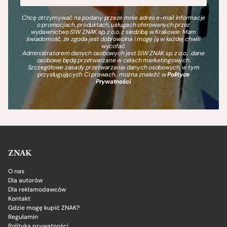
Chcę otrzymywać na podany przeze mnie adres e-mail informacje
o promocjach, produktach, usługach oferowanych przez
wydawnictwo SIW ZNAK sp. z o.o. z siedzibą w Krakowie. Mam
świadomość, że zgoda jest dobrowolna i mogę ją w każdej chwili
wycofać.
Administratorem danych osobowych jest SIW ZNAK sp. z o.o., dane
osobowe będą przetwarzane w celach marketingowych.
Szczegółowe zasady przetwarzania danych osobowych, w tym
przysługujących Ci prawach, można znaleźć w
Polityce
Prywatności
.
ZNAK
O nas
Dla autorów
Dla reklamodawców
Kontakt
Gdzie mogę kupić ZNAK?
Regulamin
Polityka prywatności