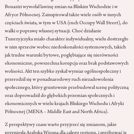
Bouazizi wywołał lawinę zmian na Bliskim Wschodzie i w
Afryce Północnej. Zainspirował także wiele osób w innych
częściach świata, w tym w USA (ruch Occupy Wall Street), do
walki o poprawę własnej sytuacji. Choć działanie
Tunezyjczyka miało charakter indywidualny, wielu dostrzegło
w nim sprzeciw wobec niedoskonałości systemowych, takich
jak trudne warunki bytowe, pogłębiające się nierówności
ekonomiczne, powszechna korupcja oraz brak podstawowych
wolności. Akt ten szybko zyskał wymiar ogólnospołeczny i
przerodził się w ponadnarodowy ruch niezadowolenia
społecznego, który gruntownie przebudował scenę polityczną
oraz doprowadził do głębokich przemian społecznych i
ekonomicznych w wielu krajach Bliskiego Wschodu i Afryki
Północnej (MENA – Middle East and North Africa).
Z perspektywy czasu warto przyjrzeć się zmianom, jakie
przyniosła Arabska Wiosna dla całego regionu, i spróbować je