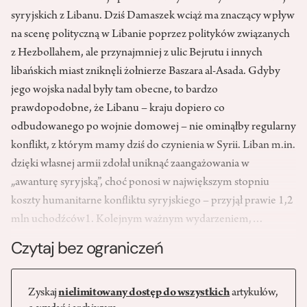
syryjskich z Libanu. Dziś Damaszek wciąż ma znaczący wpływ
na scenę polityczną w Libanie poprzez polityków związanych
z Hezbollahem, ale przynajmniej z ulic Bejrutu i innych
libańskich miast zniknęli żołnierze Baszara al-Asada. Gdyby
jego wojska nadal były tam obecne, to bardzo
prawdopodobne, że Libanu – kraju dopiero co
odbudowanego po wojnie domowej – nie ominąłby regularny
konflikt, z którym mamy dziś do czynienia w Syrii. Liban m.in.
dzięki własnej armii zdołał uniknąć zaangażowania w
„awanturę syryjską”, choć ponosi w największym stopniu
koszty humanitarne konfliktu syryjskiego – przyjął prawie 1,2
mln uchodźców1. Kolejnym ważnym wydarzeniem,…
Czytaj bez ograniczeń
Zyskaj
nielimitowany dostęp do wszystkich
artykułów,