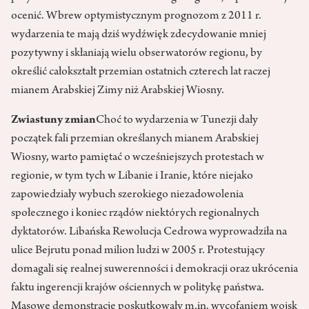
ocenić. Wbrew optymistycznym prognozom z 2011 r.
wydarzenia te mają dziś wydźwięk zdecydowanie mniej
pozytywny i skłaniają wielu obserwatorów regionu, by
określić całokształt przemian ostatnich czterech lat raczej
mianem Arabskiej Zimy niż Arabskiej Wiosny.
Zwiastuny zmian
Choć to wydarzenia w Tunezji dały
początek fali przemian określanych mianem Arabskiej
Wiosny, warto pamiętać o wcześniejszych protestach w
regionie, w tym tych w Libanie i Iranie, które niejako
zapowiedziały wybuch szerokiego niezadowolenia
społecznego i koniec rządów niektórych regionalnych
dyktatorów. Libańska Rewolucja Cedrowa wyprowadziła na
ulice Bejrutu ponad milion ludzi w 2005 r. Protestujący
domagali się realnej suwerenności i demokracji oraz ukrócenia
faktu ingerencji krajów ościennych w politykę państwa.
Masowe demonstracje poskutkowały m.in. wycofaniem wojsk