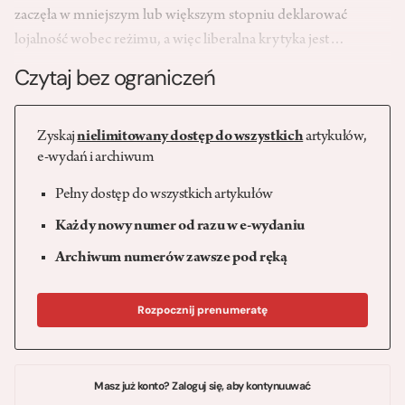
zaczęła w mniejszym lub większym stopniu deklarować
lojalność wobec reżimu, a więc liberalna krytyka jest…
Czytaj bez ograniczeń
Zyskaj
nielimitowany dostęp do wszystkich
artykułów,
e-wydań i archiwum
Pełny dostęp do wszystkich artykułów
Każdy nowy numer od razu w e-wydaniu
Archiwum numerów zawsze pod ręką
Rozpocznij prenumeratę
Masz już konto? Zaloguj się, aby kontynuuwać