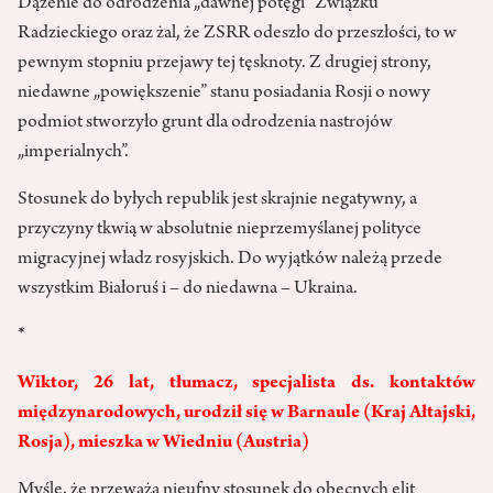
Dążenie do odrodzenia „dawnej potęgi” Związku
Radzieckiego oraz żal, że ZSRR odeszło do przeszłości, to w
pewnym stopniu przejawy tej tęsknoty. Z drugiej strony,
niedawne „powiększenie” stanu posiadania Rosji o nowy
podmiot stworzyło grunt dla odrodzenia nastrojów
„imperialnych”.
Stosunek do byłych republik jest skrajnie negatywny, a
przyczyny tkwią w absolutnie nieprzemyślanej polityce
migracyjnej władz rosyjskich. Do wyjątków należą przede
wszystkim Białoruś i – do niedawna – Ukraina.
*
Wiktor, 26 lat, tłumacz, specjalista ds. kontaktów
międzynarodowych, urodził się w Barnaule (Kraj Ałtajski,
Rosja), mieszka w Wiedniu (Austria)
Myślę, że przeważa nieufny stosunek do obecnych elit