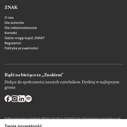
ZNAK
O nas
Dla autorów
Dla reklamodawców
Kontakt
Gdzie mogę kupić ZNAK?
Regulamin
Polityka prywatności
Bądź na bieżąco ze „Znakiem”
Dołącz do społeczności naszych czytelnikow. Dysktuj w najlepszym
gronie
Dofinansowano ze środków Ministra Kultury i Dziedzictwa Narodowego pochodzących
z Funduszu Promocji Kultury – państwowego funduszu celowego.
Twoja prywatność