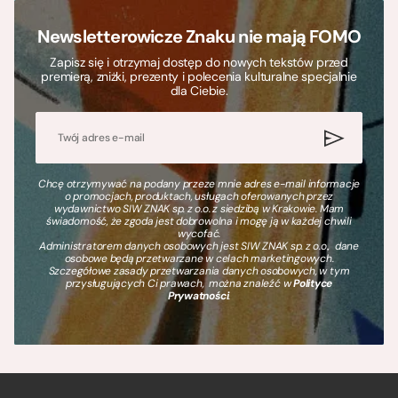
Newsletterowicze Znaku nie mają FOMO
Zapisz się i otrzymaj dostęp do nowych tekstów przed
premierą, zniżki, prezenty i polecenia kulturalne specjalnie
dla Ciebie.
Chcę otrzymywać na podany przeze mnie adres e-mail informacje
o promocjach, produktach, usługach oferowanych przez
wydawnictwo SIW ZNAK sp. z o.o. z siedzibą w Krakowie. Mam
świadomość, że zgoda jest dobrowolna i mogę ją w każdej chwili
wycofać.
Administratorem danych osobowych jest SIW ZNAK sp. z o.o., dane
osobowe będą przetwarzane w celach marketingowych.
Szczegółowe zasady przetwarzania danych osobowych, w tym
przysługujących Ci prawach, można znaleźć w
Polityce
Prywatności
.