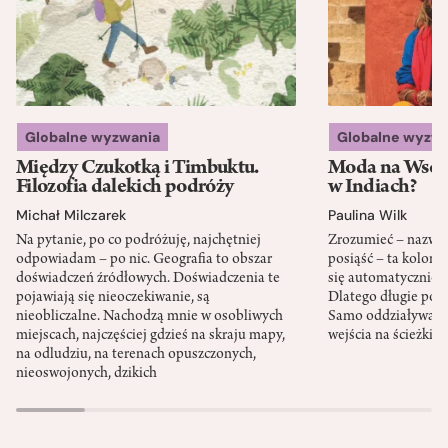
Globalne wyzwania
Globalne wyzw
Między Czukotką i Timbuktu.
Moda na Wsch
Filozofia dalekich podróży
w Indiach?
Michał Milczarek
Paulina Wilk
Na pytanie, po co podróżuję, najchętniej
Zrozumieć – nazwać 
odpowiadam – po nic. Geografia to obszar
posiąść – ta kolon
doświadczeń źródłowych. Doświadczenia te
się automatycznie, a
pojawiają się nieoczekiwanie, są
Dlatego długie podr
nieobliczalne. Nachodzą mnie w osobliwych
Samo oddziaływanie 
miejscach, najczęściej gdzieś na skraju mapy,
wejścia na ścieżki i
na odludziu, na terenach opuszczonych,
nieoswojonych, dzikich