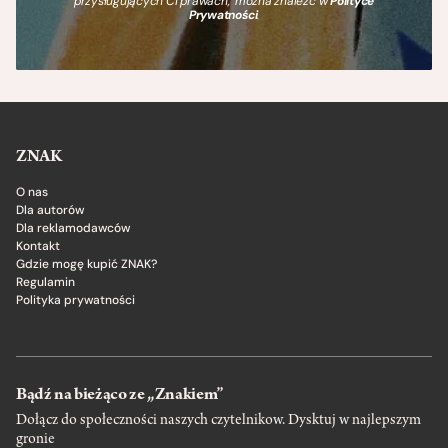
przysługujących Ci prawach, można znaleźć w
Polityce
Prywatności
.
ZNAK
O nas
Dla autorów
Dla reklamodawców
Kontakt
Gdzie mogę kupić ZNAK?
Regulamin
Polityka prywatności
Bądź na bieżąco ze „Znakiem”
Dołącz do społeczności naszych czytelnikow. Dysktuj w najlepszym
gronie