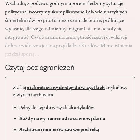
Wschodu, z podziwu godnym uporem śledzimy sytuację
polityczną, tworzymy skomplikowane i dla wielu zwykłych
śmiertelników po prostu niezrozumiałe teorie, próbujące
wyjaśnić, dlaczego odmienny imigrant nie ma ochoty się
integrować. Owa banalna nieumiejętność naszej cywilizacji
dobrze widoczna jest na przykładzie Kurdów. Mimo istnienia
już dziś sporej…
Czytaj bez ograniczeń
Zyskaj
nielimitowany dostęp do wszystkich
artykułów,
e-wydań i archiwum
Pełny dostęp do wszystkich artykułów
Każdy nowy numer od razu w e-wydaniu
Archiwum numerów zawsze pod ręką