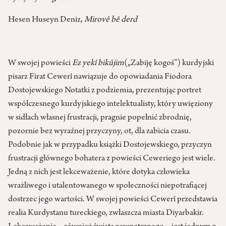
Hesen Huseyn Deniz,
Mirovê bê derd
.
W swojej powieści
Ez yekî bikűjim
(„Zabiję kogoś”) kurdyjski
pisarz Firat Cewerî nawiązuje do opowiadania Fiodora
Dostojewskiego Notatki z podziemia, prezentując portret
współczesnego kurdyjskiego intelektualisty, który uwięziony
w sidłach własnej frustracji, pragnie popełnić zbrodnię,
pozornie bez wyraźnej przyczyny, ot, dla zabicia czasu.
Podobnie jak w przypadku książki Dostojewskiego, przyczyn
frustracji głównego bohatera z powieści Ceweriego jest wiele.
Jedną z nich jest lekceważenie, które dotyka człowieka
wrażliwego i utalentowanego w społeczności niepotrafiącej
dostrzec jego wartości. W swojej powieści Cewerî przedstawia
realia Kurdystanu tureckiego, zwłaszcza miasta Diyarbakir.