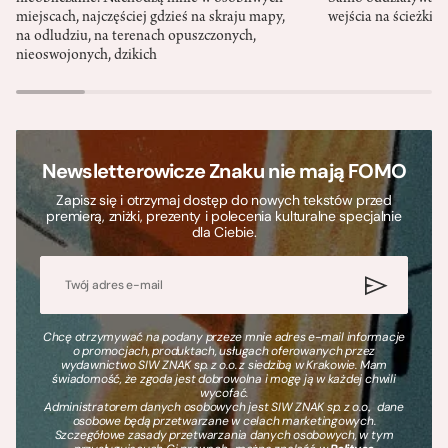
miejscach, najczęściej gdzieś na skraju mapy,
wejścia na ścieżki i
na odludziu, na terenach opuszczonych,
nieoswojonych, dzikich
Newsletterowicze Znaku nie mają FOMO
Zapisz się i otrzymaj dostęp do nowych tekstów przed
premierą, zniżki, prezenty i polecenia kulturalne specjalnie
dla Ciebie.
Chcę otrzymywać na podany przeze mnie adres e-mail informacje
o promocjach, produktach, usługach oferowanych przez
wydawnictwo SIW ZNAK sp. z o.o. z siedzibą w Krakowie. Mam
świadomość, że zgoda jest dobrowolna i mogę ją w każdej chwili
wycofać.
Administratorem danych osobowych jest SIW ZNAK sp. z o.o., dane
osobowe będą przetwarzane w celach marketingowych.
Szczegółowe zasady przetwarzania danych osobowych, w tym