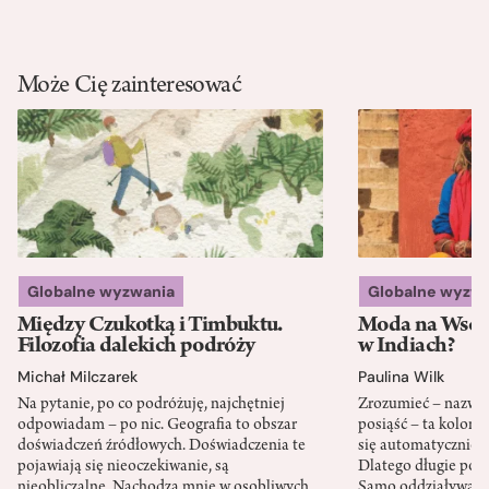
Może Cię zainteresować
Globalne wyzwania
Globalne wyzw
Między Czukotką i Timbuktu.
Moda na Wsch
Filozofia dalekich podróży
w Indiach?
Michał Milczarek
Paulina Wilk
Na pytanie, po co podróżuję, najchętniej
Zrozumieć – nazwać 
odpowiadam – po nic. Geografia to obszar
posiąść – ta kolon
doświadczeń źródłowych. Doświadczenia te
się automatycznie, a
pojawiają się nieoczekiwanie, są
Dlatego długie podr
nieobliczalne. Nachodzą mnie w osobliwych
Samo oddziaływanie 