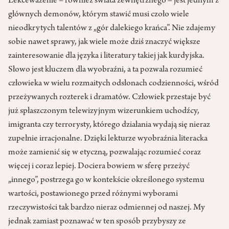
Lekceważenie – również świata zewnętrznego – jest jednym z
głównych demonów, którym stawić musi czoło wiele
nieodkrytych talentów z „gór dalekiego krańca”. Nie zdajemy
sobie nawet sprawy, jak wiele może dziś znaczyć większe
zainteresowanie dla języka i literatury takiej jak kurdyjska.
Słowo jest kluczem dla wyobraźni, a ta pozwala rozumieć
człowieka w wielu rozmaitych odsłonach codzienności, wśród
przeżywanych rozterek i dramatów. Człowiek przestaje być
już spłaszczonym telewizyjnym wizerunkiem uchodźcy,
imigranta czy terrorysty, którego działania wydają się nieraz
zupełnie irracjonalne. Dzięki lekturze wyobraźnia literacka
może zamienić się w etyczną, pozwalając rozumieć coraz
więcej i coraz lepiej. Dociera bowiem w sferę przeżyć
„innego”, postrzega go w kontekście określonego systemu
wartości, postawionego przed różnymi wyborami
rzeczywistości tak bardzo nieraz odmiennej od naszej. My
jednak zamiast poznawać w ten sposób przybyszy ze