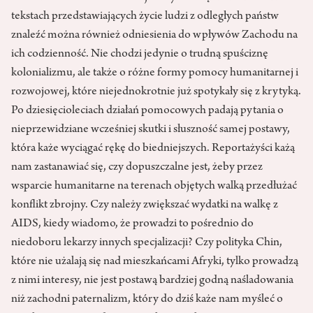
tekstach przedstawiających życie ludzi z odległych państw
znaleźć można również odniesienia do wpływów Zachodu na
ich codzienność. Nie chodzi jedynie o trudną spuściznę
kolonializmu, ale także o różne formy pomocy humanitarnej i
rozwojowej, które niejednokrotnie już spotykały się z krytyką.
Po dziesięcioleciach działań pomocowych padają pytania o
nieprzewidziane wcześniej skutki i słuszność samej postawy,
która każe wyciągać rękę do biedniejszych. Reportażyści każą
nam zastanawiać się, czy dopuszczalne jest, żeby przez
wsparcie humanitarne na terenach objętych walką przedłużać
konflikt zbrojny. Czy należy zwiększać wydatki na walkę z
AIDS, kiedy wiadomo, że prowadzi to pośrednio do
niedoboru lekarzy innych specjalizacji? Czy polityka Chin,
które nie użalają się nad mieszkańcami Afryki, tylko prowadzą
z nimi interesy, nie jest postawą bardziej godną naśladowania
niż zachodni paternalizm, który do dziś każe nam myśleć o