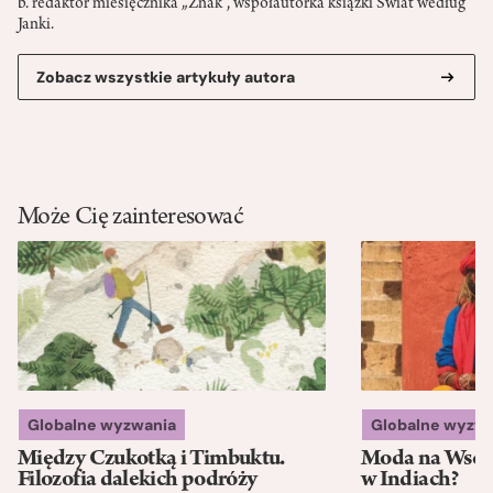
b. redaktor miesięcznika „Znak”, współautorka książki Świat według
Janki.
Zobacz wszystkie artykuły autora
Może Cię zainteresować
Globalne wyzwania
Globalne wyzw
Między Czukotką i Timbuktu.
Moda na Wsch
Filozofia dalekich podróży
w Indiach?