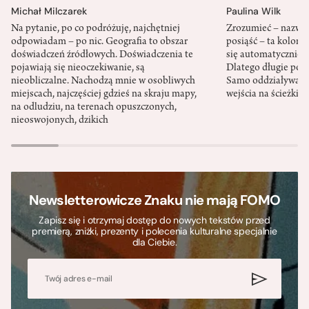
Michał Milczarek
Paulina Wilk
Na pytanie, po co podróżuję, najchętniej
Zrozumieć – nazwać 
odpowiadam – po nic. Geografia to obszar
posiąść – ta kolon
doświadczeń źródłowych. Doświadczenia te
się automatycznie, a
pojawiają się nieoczekiwanie, są
Dlatego długie podr
nieobliczalne. Nachodzą mnie w osobliwych
Samo oddziaływanie 
miejscach, najczęściej gdzieś na skraju mapy,
wejścia na ścieżki i
na odludziu, na terenach opuszczonych,
nieoswojonych, dzikich
Newsletterowicze Znaku nie mają FOMO
Zapisz się i otrzymaj dostęp do nowych tekstów przed
premierą, zniżki, prezenty i polecenia kulturalne specjalnie
dla Ciebie.