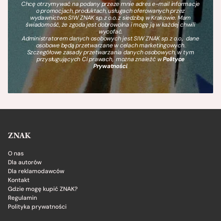
Chcę otrzymywać na podany przeze mnie adres e-mail informacje
o promocjach, produktach, usługach oferowanych przez
wydawnictwo SIW ZNAK sp. z o.o. z siedzibą w Krakowie. Mam
świadomość, że zgoda jest dobrowolna i mogę ją w każdej chwili
wycofać.
Administratorem danych osobowych jest SIW ZNAK sp. z o.o., dane
osobowe będą przetwarzane w celach marketingowych.
Szczegółowe zasady przetwarzania danych osobowych, w tym
przysługujących Ci prawach, można znaleźć w
Polityce
Prywatności
.
ZNAK
O nas
Dla autorów
Dla reklamodawców
Kontakt
Gdzie mogę kupić ZNAK?
Regulamin
Polityka prywatności