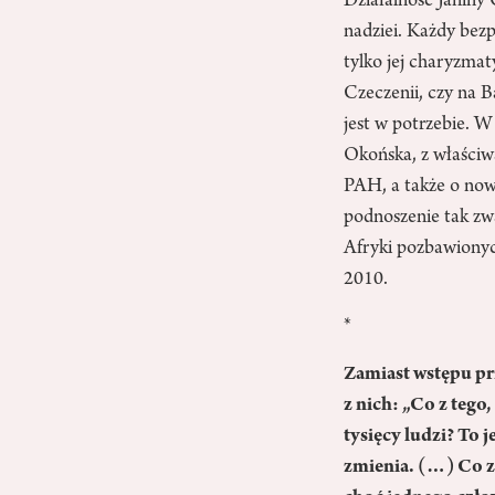
Działalność Janiny 
nadziei. Każdy bezp
tylko jej charyzmat
Czeczenii, czy na 
jest w potrzebie. 
Okońska, z właściw
PAH, a także o now
podnoszenie tak zw
Afryki pozbawionyc
2010.
*
Zamiast wstępu pr
z nich: „Co z tego
tysięcy ludzi? To 
zmienia. (…) Co z 