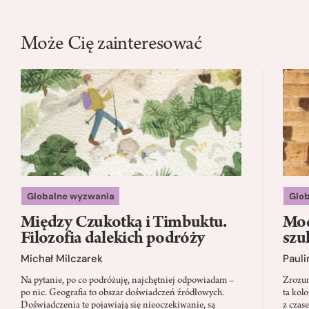
Może Cię zainteresować
Globalne wyzwania
Glo
Między Czukotką i Timbuktu.
Mod
Filozofia dalekich podróży
szu
Michał Milczarek
Pauli
Na pytanie, po co podróżuję, najchętniej odpowiadam –
Zrozum
po nic. Geografia to obszar doświadczeń źródłowych.
ta kol
Doświadczenia te pojawiają się nieoczekiwanie, są
z czas