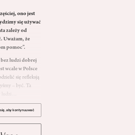
zęściej, ono jest
tydzimy się używać
ta zależy od
ć. Uważam, że
iom pomoc”.
 bez ludzi dobrej
st wcale w Polsce
ielić się refleksją
byśmy – być. Ta
cy ludzi…
 się, aby kontynuuwać