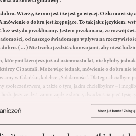
wieka od śmierci głodowej”.
dobro. Wierzę, że ono jest i że jest go więcej. O złu mówi się c
 mówienie o dobru jest krępujące. To tak jak z językiem: ws
ć bez wstydu przeklinamy. Jestem przekonana, że rozwój świa
iadomości, od naszego świadomego wpływu na rzeczywistoś
 dobro. (…) Nie trzeba jeździć z konwojami, aby nieść ludz
którymi kierujesz już od osiemnastu lat, nie byłoby jednak
którzy Ci zaufali. Może więc jednak, mówienie o dobru nie je
iamy w Gdańsku, kolebce „Solidarności”. Dlatego chciałbym podz
my społeczeństwem, a także o tym, jakim chcielibyśmy – i mogli
 z liczb. Jeszcze dziś, zanim zajdzie słońce, dwadzieścia pięć tysię
raniczeń
Masz już konto? Zaloguj