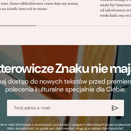
Czasem zostają w c
y sens. Samo oddziaływanie czasu staje się szansą
miały być tymczas
a na ścieżki inne niż te znane
od zakończenia wo
wielu ludzi ona wc
terowicze Znaku nie m
ymaj dostęp do nowych tekstów przed premierą, 
polecenia kulturalne specjalnie dla Ciebie.
s e-mail informacje o promocjach, produktach, usługach oferowanych przez wydawnictwo
Mam świadomość, że zgoda jest dobrowolna i mogę ją w każdej chwili wycofać.