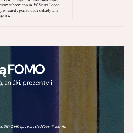
iele, w pamięci i w miejscach, które
owym schronieniem. W Sierra Leone
jny minęły ponad dwie dekady. Dla
iąż trwa
ają FOMO
zniżki, prezenty i
 SIW ZNAK sp. z o.o. z siedzibą w Krakowie.