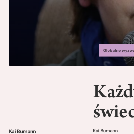
Globalne wyzw
Każd
świec
Kai Bumann
Kai Bumann