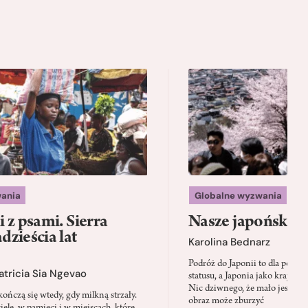
ania
Globalne wyzwania
 z psami. Sierra
Nasze japońskie f
zieścia lat
Karolina Bednarz
Podróż do Japonii to dla polskie
atricia Sia Ngevao
statusu, a Japonia jako kraj stał
Nic dziwnego, że mało jest mie
ończą się wtedy, gdy milkną strzały.
obraz może zburzyć