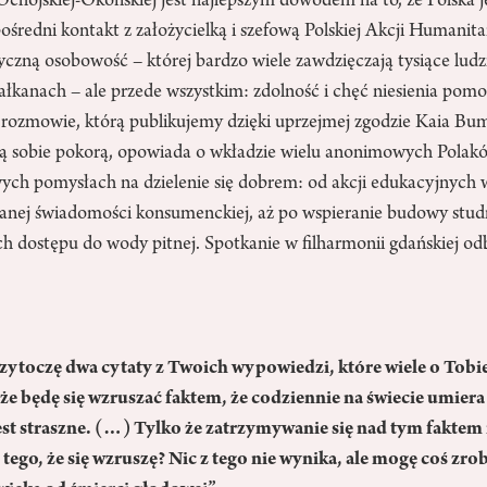
Ochojskiej-Okońskiej jest najlepszym dowodem na to, że Polska j
ośredni kontakt z założycielką i szefową Polskiej Akcji Humanita
yczną osobowość – której bardzo wiele zawdzięczają tysiące ludz
Bałkanach – ale przede wszystkim: zdolność i chęć niesienia pom
W rozmowie, którą publikujemy dzięki uprzejmej zgodzie Kaia B
ą sobie pokorą, opowiada o wkładzie wielu anonimowych Polakó
ych pomysłach na dzielenie się dobrem: od akcji edukacyjnych w
anej świadomości konsumenckiej, aż po wspieranie budowy stud
h dostępu do wody pitnej. Spotkanie w filharmonii gdańskiej od
zytoczę dwa cytaty z Twoich wypowiedzi, które wiele o Tobi
, że będę się wzruszać faktem, że codziennie na świecie umiera
jest straszne. (…) Tylko że zatrzymywanie się nad tym faktem
tego, że się wzruszę? Nic z tego nie wynika, ale mogę coś zro