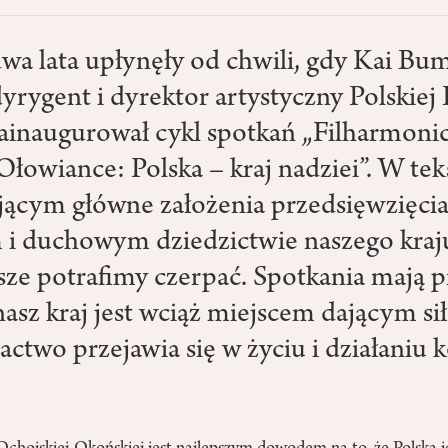
dwa lata upłynęły od chwili, gdy Kai Bu
yrygent i dyrektor artystyczny Polskiej
 zainaugurował cykl spotkań „Filharmoni
łowiance: Polska – kraj nadziei”. W tek
jącym główne założenia przedsięwzięcia
i duchowym dziedzictwie naszego kraju
wsze potrafimy czerpać. Spotkania mają
nasz kraj jest wciąż miejscem dającym sił
actwo przejawia się w życiu i działaniu