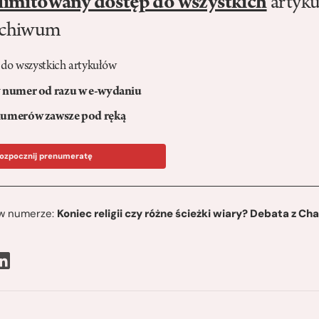
limitowany dostęp do wszystkich
artyku
rchiwum
 do wszystkich artykułów
numer od razu w e-wydaniu
umerów zawsze pod ręką
ozpocznij prenumeratę
ę w numerze:
Koniec religii czy różne ścieżki wiary? Debata z C