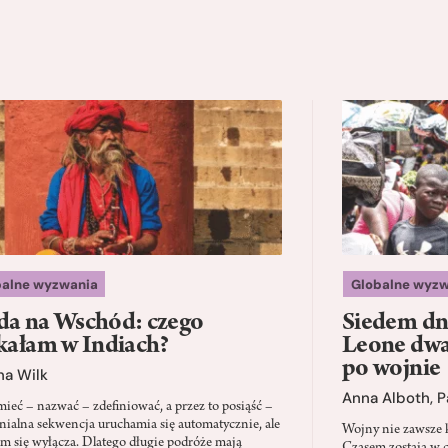
balne wyzwania
Globalne wyzw
a na Wschód: czego
Siedem dni
kałam w Indiach?
Leone dwad
po wojnie
na Wilk
Anna Alboth
,
P
ieć – nazwać – zdefiniować, a przez to posiąść –
onialna sekwencja uruchamia się automatycznie, ale
Wojny nie zawsze k
em się wyłącza. Dlatego długie podróże mają