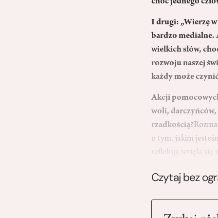
choć jednego czło
I drugi: „Wierzę w 
bardzo medialne. A
wielkich słów, cho
rozwoju naszej św
każdy może czynić
Akcji pomocowych, 
woli, darczyńców, 
rzadkością?
Rozmaw
o tym, jakim jesteś
refleksja wzięła się
Czytaj bez og