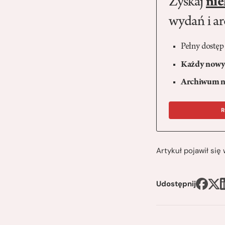
Zyskaj
nie
wydań i a
Pełny dostęp
Każdy nowy 
Archiwum n
R
Artykuł pojawił si
Udostępnij