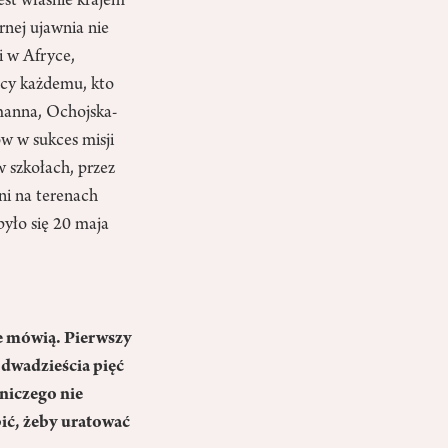
est właśnie krajem
rnej ujawnia nie
i w Afryce,
ocy każdemu, kto
umanna, Ochojska-
w w sukces misji
 szkołach, przez
ni na terenach
było się 20 maja
e mówią. Pierwszy
 dwadzieścia pięć
 niczego nie
bić, żeby uratować