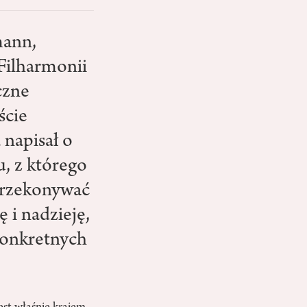
mann,
 Filharmonii
czne
ście
 napisał o
, z którego
 przekonywać
ę i nadzieję,
 konkretnych