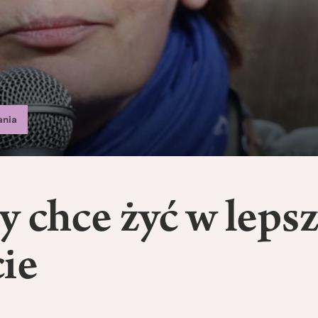
ania
y chce żyć w leps
ie