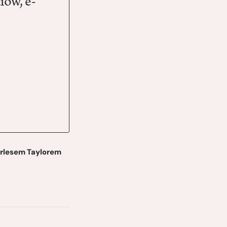
łów, e-
harlesem Taylorem