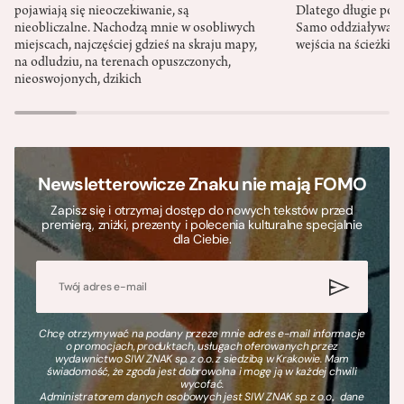
pojawiają się nieoczekiwanie, są
Dlatego długie podr
nieobliczalne. Nachodzą mnie w osobliwych
Samo oddziaływanie 
miejscach, najczęściej gdzieś na skraju mapy,
wejścia na ścieżki i
na odludziu, na terenach opuszczonych,
nieoswojonych, dzikich
Newsletterowicze Znaku nie mają FOMO
Zapisz się i otrzymaj dostęp do nowych tekstów przed
premierą, zniżki, prezenty i polecenia kulturalne specjalnie
dla Ciebie.
Chcę otrzymywać na podany przeze mnie adres e-mail informacje
o promocjach, produktach, usługach oferowanych przez
wydawnictwo SIW ZNAK sp. z o.o. z siedzibą w Krakowie. Mam
świadomość, że zgoda jest dobrowolna i mogę ją w każdej chwili
wycofać.
Administratorem danych osobowych jest SIW ZNAK sp. z o.o., dane