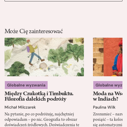
Może Cię zainteresować
Globalne wyzwania
Globalne wyzw
Między Czukotką i Timbuktu.
Moda na Wsch
Filozofia dalekich podróży
w Indiach?
Michał Milczarek
Paulina Wilk
Na pytanie, po co podróżuję, najchętniej
Zrozumieć – nazwać 
odpowiadam – po nic. Geografia to obszar
posiąść – ta kolon
doświadczeń źródłowych. Doświadczenia te
się automatycznie, a