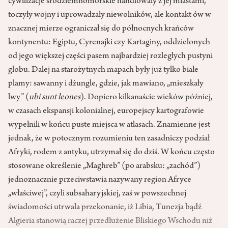
cywilizacje śródziemnomorskie handlowały z jej miastami,
toczyły wojny i uprowadzały niewolników, ale kontakt ów w
znacznej mierze ograniczał się do północnych krańców
kontynentu: Egiptu, Cyrenajki czy Kartaginy, oddzielonych
od jego większej części pasem najbardziej rozległych pustyni
globu. Dalej na starożytnych mapach były już tylko białe
plamy: sawanny i dżungle, gdzie, jak mawiano, „mieszkały
lwy” (
ubi sunt leones
). Dopiero kilkanaście wieków później,
w czasach ekspansji kolonialnej, europejscy kartografowie
wypełnili w końcu puste miejsca w atlasach. Znamienne jest
jednak, że w potocznym rozumieniu ten zasadniczy podział
Afryki, rodem z antyku, utrzymał się do dziś. W końcu często
stosowane określenie „Maghreb” (po arabsku: „zachód”)
jednoznacznie przeciwstawia nazywany region Afryce
„właściwej”, czyli subsaharyjskiej, zaś w powszechnej
świadomości utrwala przekonanie, iż Libia, Tunezja bądź
Algieria stanowią raczej przedłużenie Bliskiego Wschodu niż