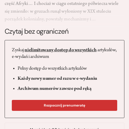
część Afryki… I chociaż w ciągu ostatniego półwiecza wiele
się zmieniło: w gruzach runął wyłoniony w XIX stuleciu
porządek kolonialny, powstały mechanizmy i…
Czytaj bez ograniczeń
Zyskaj
nielimitowany dostęp do wszystkich
artykułów,
e-wydań i archiwum
Pełny dostęp do wszystkich artykułów
Każdy nowy numer od razu w e-wydaniu
Archiwum numerów zawsze pod ręką
Rozpocznij prenumeratę