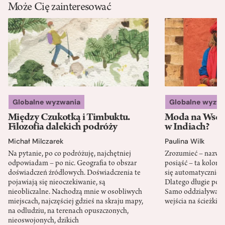
Może Cię zainteresować
Globalne wyzwania
Globalne wyzw
Między Czukotką i Timbuktu.
Moda na Wsch
Filozofia dalekich podróży
w Indiach?
Michał Milczarek
Paulina Wilk
Na pytanie, po co podróżuję, najchętniej
Zrozumieć – nazwać 
odpowiadam – po nic. Geografia to obszar
posiąść – ta kolon
doświadczeń źródłowych. Doświadczenia te
się automatycznie, a
pojawiają się nieoczekiwanie, są
Dlatego długie podr
nieobliczalne. Nachodzą mnie w osobliwych
Samo oddziaływanie 
miejscach, najczęściej gdzieś na skraju mapy,
wejścia na ścieżki i
na odludziu, na terenach opuszczonych,
nieoswojonych, dzikich