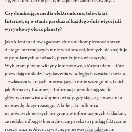
się, że akurat On nie jest tym zajęciem zainteresowany…
Czy dominujące media elektroniczne, telewizja i
Internet, są w stanie przekazać każdego dnia więcej niż
wyrywkowy obraz planety?
Jako klient mediów zgadzam się na niekompletność obrazu i
dlatego interesujących mnie wiadomości, których nie znajduję
w popularnych serwisach, poszukuję na własną rękę.
Wybieram pewne witryny internetowe, którym ufam i które
pozwalają mi śledzić wydarzenia w odległych częściach świata
– zwłaszcza w krajach interesujących mnie szczególnie, takich
jak Birma czy Indonezja. Informacje przedostają się do
głównych serwisów dopiero wtedy, gdy stają się sprawami o
naprawdę dużym zasięgu. Z kolei jako odbiorca
najpowszechniejszych programów informacyjnych zakładam,
że redakcje dbają o hierarchizację przekazu i podają faktycznie
rzeczy ważne. Ale, oczywiście, ponieważ
jako tako
znam