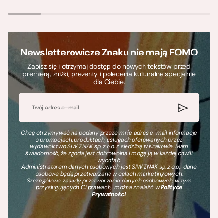
Newsletterowicze Znaku nie mają FOMO
Zapisz się i otrzymaj dostęp do nowych tekstów przed
premierą, zniżki, prezenty i polecenia kulturalne specjalnie
dla Ciebie.
Chcę otrzymywać na podany przeze mnie adres e-mail informacje
o promocjach, produktach, usługach oferowanych przez
wydawnictwo SIW ZNAK sp. z o.o. z siedzibą w Krakowie. Mam
świadomość, że zgoda jest dobrowolna i mogę ją w każdej chwili
wycofać.
Administratorem danych osobowych jest SIW ZNAK sp. z o.o., dane
osobowe będą przetwarzane w celach marketingowych.
Szczegółowe zasady przetwarzania danych osobowych, w tym
przysługujących Ci prawach, można znaleźć w
Polityce
Prywatności
.