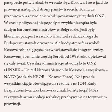
paszporcie potwierdzał, że wracało się z Kosowa. I że wjazd do
prowincji nastąpił od strony państw trzecich. To nic, że
przepisowo, a zezwolenie wbił upoważniony urzędnik ONZ.
W czasie politycznej niepogody ta zwykła pieczątka była
czułym barometrem nastrojów w Belgradzie. Jeśli były
liberalne, paszport wracał do właściciela i dalsza droga do
Budapesztu stawała otworem. Ale kiedy atmosfera wokół
Kosowa robiła się gęsta, nerwowi stawali się i pogranicznicy.
Kosowem, formalnie częścią Serbii, od 1999 roku opiekował
się cały świat. Cywilną administrację utworzyło tu ONZ
(UNMIK – United Nations Mission In Kosovo), a wojskową –
NATO (oddziały KFOR – Kosovo Force). No i przede
wszystkim ciągle obowiązywała rezolucja nr 1244 Rady
Bezpieczeństwa, taka kosowska „mała konstytucja”, która
zakazywała armii i policji serbskiej przebywania na terytorium
prowincji.