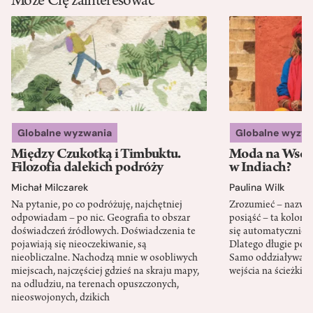
Może Cię zainteresować
Globalne wyzwania
Globalne wyzw
Między Czukotką i Timbuktu.
Moda na Wsch
Filozofia dalekich podróży
w Indiach?
Michał Milczarek
Paulina Wilk
Na pytanie, po co podróżuję, najchętniej
Zrozumieć – nazwać 
odpowiadam – po nic. Geografia to obszar
posiąść – ta kolon
doświadczeń źródłowych. Doświadczenia te
się automatycznie, a
pojawiają się nieoczekiwanie, są
Dlatego długie podr
nieobliczalne. Nachodzą mnie w osobliwych
Samo oddziaływanie 
miejscach, najczęściej gdzieś na skraju mapy,
wejścia na ścieżki i
na odludziu, na terenach opuszczonych,
nieoswojonych, dzikich