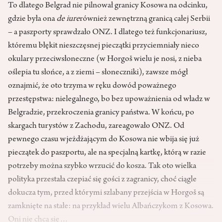
To dlatego Belgrad nie pilnował granicy Kosowa na odcinku,
gdzie była ona
de iure
również zewnętrzną granicą całej Serbii
– a paszporty sprawdzało ONZ. I dlatego też funkcjonariusz,
któremu błękit nieszczęsnej pieczątki przyciemniały nieco
okulary przeciwsłoneczne (w Horgoš wielu je nosi, z nieba
oślepia tu słońce, a z ziemi – słoneczniki), zawsze mógł
oznajmić, że oto trzyma w ręku dowód poważnego
przestępstwa: nielegalnego, bo bez upoważnienia od władz w
Belgradzie, przekroczenia granicy państwa. W końcu, po
skargach turystów z Zachodu, zareagowało ONZ. Od
pewnego czasu wjeżdżającym do Kosowa nie wbija się już
pieczątek do paszportu, ale na specjalną kartkę, którą w razie
potrzeby można szybko wrzucić do kosza. Tak oto wielka
polityka przestała czepiać się gości z zagranicy, choć ciągle
dokucza tym, przed którymi szlabany przejścia w Horgoš są
zamknięte na stałe: na przykład wielu Albańczykom z Kosowa.
Oni nie chcą się…