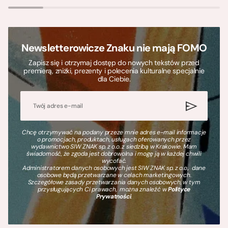
Newsletterowicze Znaku nie mają FOMO
Zapisz się i otrzymaj dostęp do nowych tekstów przed
premierą, zniżki, prezenty i polecenia kulturalne specjalnie
dla Ciebie.
Chcę otrzymywać na podany przeze mnie adres e-mail informacje
o promocjach, produktach, usługach oferowanych przez
wydawnictwo SIW ZNAK sp. z o.o. z siedzibą w Krakowie. Mam
świadomość, że zgoda jest dobrowolna i mogę ją w każdej chwili
wycofać.
Administratorem danych osobowych jest SIW ZNAK sp. z o.o., dane
osobowe będą przetwarzane w celach marketingowych.
Szczegółowe zasady przetwarzania danych osobowych, w tym
przysługujących Ci prawach, można znaleźć w
Polityce
Prywatności
.