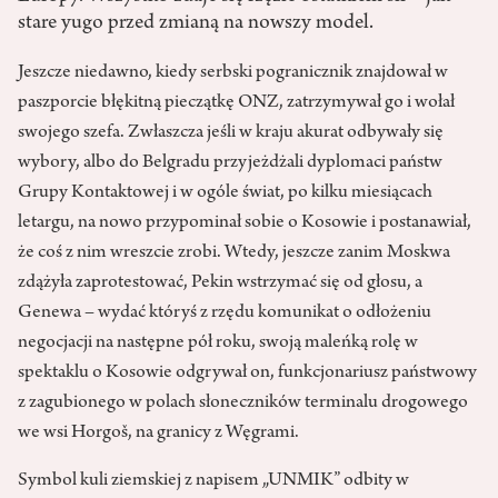
stare yugo przed zmianą na nowszy model.
Jeszcze niedawno, kiedy serbski pogranicznik znajdował w
paszporcie błękitną pieczątkę ONZ, zatrzymywał go i wołał
swojego szefa. Zwłaszcza jeśli w kraju akurat odbywały się
wybory, albo do Belgradu przyjeżdżali dyplomaci państw
Grupy Kontaktowej i w ogóle świat, po kilku miesiącach
letargu, na nowo przypominał sobie o Kosowie i postanawiał,
że coś z nim wreszcie zrobi. Wtedy, jeszcze zanim Moskwa
zdążyła zaprotestować, Pekin wstrzymać się od głosu, a
Genewa – wydać któryś z rzędu komunikat o odłożeniu
negocjacji na następne pół roku, swoją maleńką rolę w
spektaklu o Kosowie odgrywał on, funkcjonariusz państwowy
z zagubionego w polach słoneczników terminalu drogowego
we wsi Horgoš, na granicy z Węgrami.
Symbol kuli ziemskiej z napisem „UNMIK” odbity w