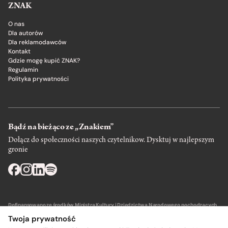
ZNAK
O nas
Dla autorów
Dla reklamodawców
Kontakt
Gdzie mogę kupić ZNAK?
Regulamin
Polityka prywatności
Bądź na bieżąco ze „Znakiem”
Dołącz do społeczności naszych czytelnikow. Dysktuj w najlepszym
gronie
Dofinansowano ze środków Ministra Kultury i Dziedzictwa Narodowego pochodzących
z Funduszu Promocji Kultury – państwowego funduszu celowego.
Twoja prywatność