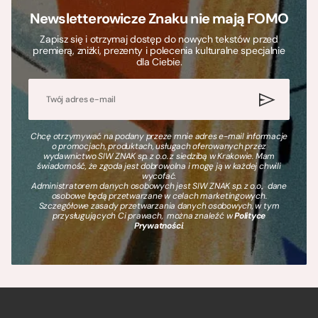
Newsletterowicze Znaku nie mają FOMO
Zapisz się i otrzymaj dostęp do nowych tekstów przed
premierą, zniżki, prezenty i polecenia kulturalne specjalnie
dla Ciebie.
Chcę otrzymywać na podany przeze mnie adres e-mail informacje
o promocjach, produktach, usługach oferowanych przez
wydawnictwo SIW ZNAK sp. z o.o. z siedzibą w Krakowie. Mam
świadomość, że zgoda jest dobrowolna i mogę ją w każdej chwili
wycofać.
Administratorem danych osobowych jest SIW ZNAK sp. z o.o., dane
osobowe będą przetwarzane w celach marketingowych.
Szczegółowe zasady przetwarzania danych osobowych, w tym
przysługujących Ci prawach, można znaleźć w
Polityce
Prywatności
.