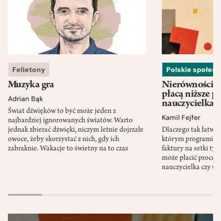
Felietony
Polskie społec
Muzyka gra
Nierówności w
płacą niższe p
Adrian Bąk
nauczycielka
Świat dźwięków to być może jeden z
Kamil Fejfer
najbardziej ignorowanych światów. Warto
jednak zbierać dźwięki, niczym letnie dojrzałe
Dlaczego tak łatwo 
owoce, żeby skorzystać z nich, gdy ich
którym programista
zabraknie. Wakacje to świetny na to czas
faktury na setki tys
może płacić procent
nauczycielka czy ur