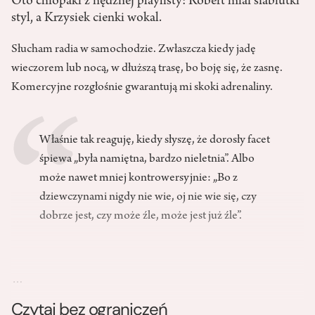
Oto chłopaki z nędznej playlisty: Robert miał słabiutki
styl, a Krzysiek cienki wokal.
Słucham radia w samochodzie. Zwłaszcza kiedy jadę
wieczorem lub nocą, w dłuższą trasę, bo boję się, że zasnę.
Komercyjne rozgłośnie gwarantują mi skoki adrenaliny.
Właśnie tak reaguję, kiedy słyszę, że dorosły facet
śpiewa „była namiętna, bardzo nieletnia”. Albo
może nawet mniej kontrowersyjnie: „Bo z
dziewczynami nigdy nie wie, oj nie wie się, czy
dobrze jest, czy może źle, może jest już źle”.
…
Czytaj bez ograniczeń