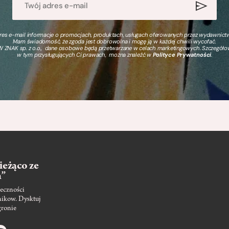
s e-mail informacje o promocjach, produktach, usługach oferowanych przez wydawnictwo
Mam świadomość, że zgoda jest dobrowolna i mogę ją w każdej chwili wycofać.
 ZNAK sp. z o.o., dane osobowe będą przetwarzane w celach marketingowych. Szczegół
w tym przysługujących Ci prawach, można znaleźć w
Polityce Prywatności
.
ieżąco ze
m”
eczności
nikow. Dysktuj
gronie