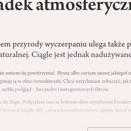
dek atmosferycz
em przyrody wyczerpaniu ulega także p
aturalnej. Ciągle jest jednak nadużywane
ie umiem się powstrzymać. Słyszę albo czytam nazwę jakiegoś m
pisuję ją w okno wyszukiwarki. Chcę natychmiast zobaczyć, jak 
 szybki podgląd – bez pudru i instagramowych filtrów.
em do Engis. Podążyłem tam za holenderskim reporterem Frank
 stronach książki
My, człowiekowate
brawurowo opisuje kawał hi
i…