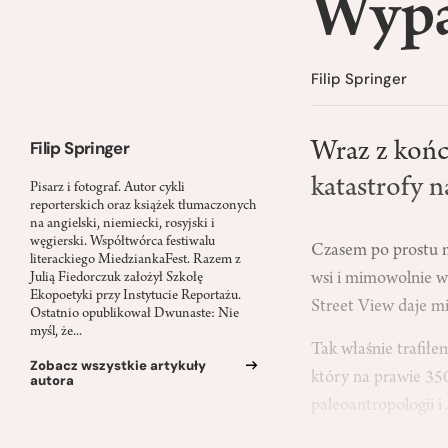
Wypa
Filip Springer
Filip Springer
Wraz z końc
katastrofy n
Pisarz i fotograf. Autor cykli
reporterskich oraz książek tłumaczonych
na angielski, niemiecki, rosyjski i
węgierski. Współtwórca festiwalu
Czasem po prostu n
literackiego MiedziankaFest. Razem z
wsi i mimowolnie w
Julią Fiedorczuk założył Szkołę
Ekopoetyki przy Instytucie Reportażu.
Street View daje mi
Ostatnio opublikował Dwunaste: Nie
myśl, że...
Tak właśnie trafił
Zobacz wszystkie artykuły
który na prawie 350
autora
paleoantropologii 