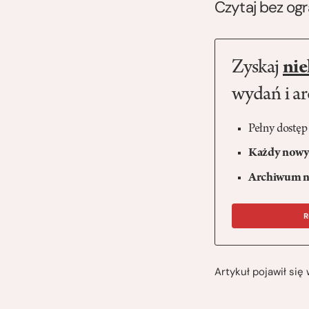
Czytaj bez og
Zyskaj
nie
wydań i a
Pełny dostęp
Każdy nowy 
Archiwum n
R
Artykuł pojawił si