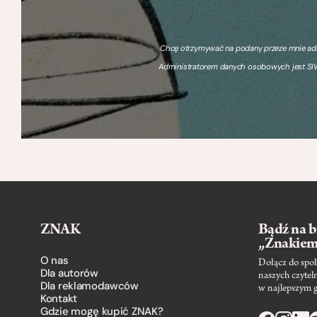
Chcę otrzymywać na podany przeze mnie adre
Administratorem danych osobowych jest SIW
ZNAK
Bądź na b
„Znakie
O nas
Dołącz do społ
Dla autorów
naszych czytel
Dla reklamodawców
w najlepszym 
Kontakt
Gdzie mogę kupić ZNAK?