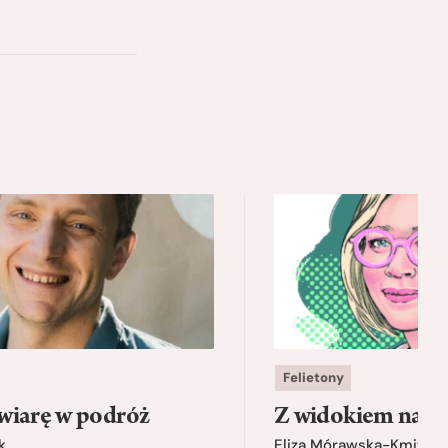
Felietony
wiarę w podróż
Z widokiem na m
k
Eliza Mórawska-Kmita