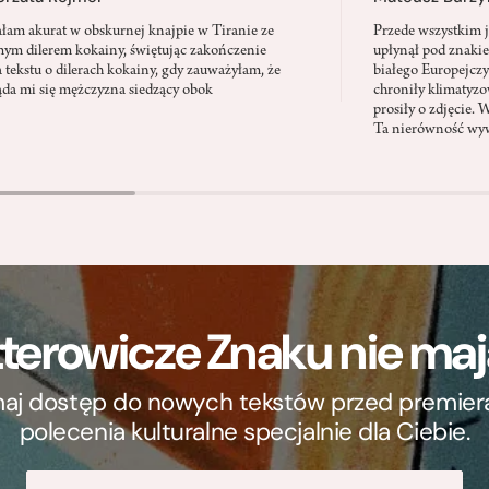
ałam akurat w obskurnej knajpie w Tiranie ze
Przede wszystkim 
ym dilerem kokainy, świętując zakończenie
upłynął pod znaki
a tekstu o dilerach kokainy, gdy zauważyłam, że
białego Europejcz
ąda mi się mężczyzna siedzący obok
chroniły klimatyzow
prosiły o zdjęcie. 
Ta nierówność wyw
terowicze Znaku nie m
ymaj dostęp do nowych tekstów przed premierą, 
polecenia kulturalne specjalnie dla Ciebie.