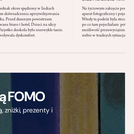
jednak okres spędzony w Indiach
Na życiowym zakręcie postano
em doświadczenia uprzywilejowania
aparat fotograficzny i pojechać 
yka. Przed dusznym powietrzem
Wtedy ta podróż była strzałem w
ane biuro i hotel. Dzieci na ulicy
po co tam pojechałam: potrzeb
Wszystko dookoła było niezwykle tanie.
możliwość przezwyciężenia swo
oływała dyskomfort.
siebie w trudnych sytuacjach
ają FOMO
zniżki, prezenty i