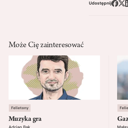
Udostępnij
Może Cię zainteresować
Felietony
Feli
Muzyka gra
Gaz
Adrian Bąk
Małg