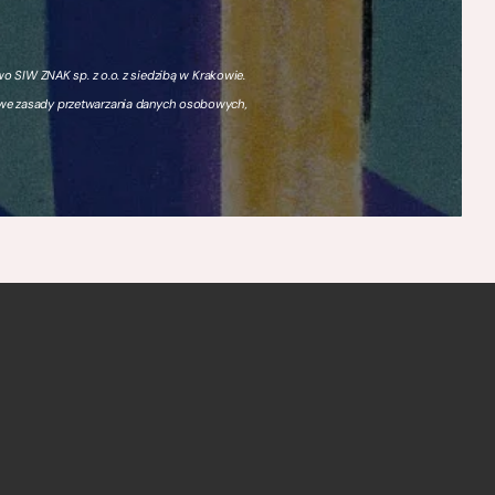
 SIW ZNAK sp. z o.o. z siedzibą w Krakowie.
owe zasady przetwarzania danych osobowych,