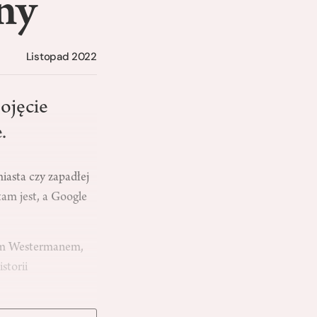
ny
Listopad 2022
ojęcie
.
iasta czy zapadłej
tam jest, a Google
iem Westermanem,
storii