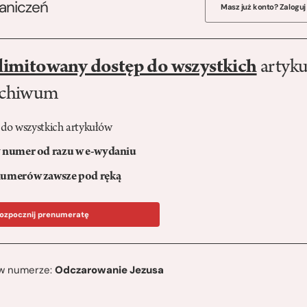
raniczeń
Masz już konto? Zaloguj
limitowany dostęp do wszystkich
artyku
rchiwum
 do wszystkich artykułów
numer od razu w e-wydaniu
umerów zawsze pod ręką
ozpocznij prenumeratę
ę w numerze:
Odczarowanie Jezusa