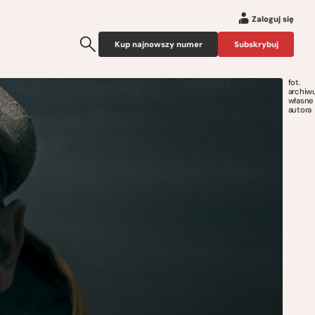
Zaloguj się
Kup najnowszy numer
Subskrybuj
fot.
archiw
własne
autora