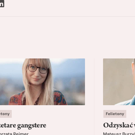
etony
Felietony
etare gangstere
Odzyskać 
orzata Rejmer
Mateusz Burzy