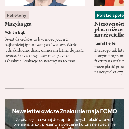
Felietony
Polskie społec
Muzyka gra
Nierówności w
płacą niższe p
Adrian Bąk
nauczycielka
Świat dźwięków to być może jeden z
Kamil Fejfer
najbardziej ignorowanych światów. Warto
jednak zbierać dźwięki, niczym letnie dojrzałe
Dlaczego tak łatwo 
owoce, żeby skorzystać z nich, gdy ich
którym programista
zabraknie. Wakacje to świetny na to czas
faktury na setki tys
może płacić procent
nauczycielka czy ur
Newsletterowicze Znaku nie mają FOMO
Zapisz się i otrzymaj dostęp do nowych tekstów przed
premierą, zniżki, prezenty i polecenia kulturalne specjalnie
dla Ciebie.