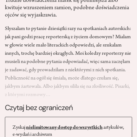
Trudne doświadczenia matek się pomniejsza albo
kwituje wzruszeniem ramion, podobne doświadczenia
ojców się wyjaskrawia.
Słyszałam to pytanie dziesiątki razy na spotkaniach autorskich:
jak pani godzi pracę reporterską z życiem domowym? Miałam
w głowie wiele mało literackich odpowiedzi, ale szukałam
innych, trochę bardziej okrągłych. Moi koledzy reporterzy nie
musieli na podobne pytania odpowiadać, więc sama zaczęłam
je zadawać, gdy prowadziłam z niektórymi z nich spotkania.
Publiczność na ogół się śmiała, może dlatego czułam się,
jakbym żartowała. Albo jakbym siliła się na złośliwość. Pisarki,
z którymi rozmowy…
Czytaj bez ograniczeń
Zyskaj
nielimitowany dostęp do wszystkich
artykułów,
e-wydań i archiwum