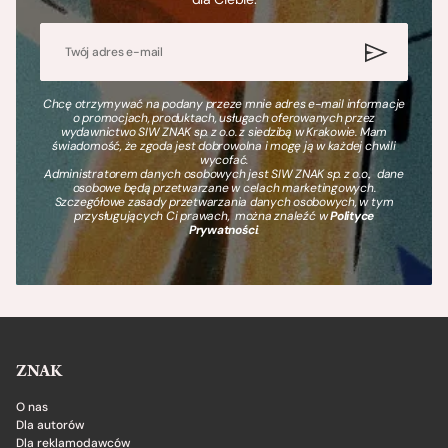
Chcę otrzymywać na podany przeze mnie adres e-mail informacje
o promocjach, produktach, usługach oferowanych przez
wydawnictwo SIW ZNAK sp. z o.o. z siedzibą w Krakowie. Mam
świadomość, że zgoda jest dobrowolna i mogę ją w każdej chwili
wycofać.
Administratorem danych osobowych jest SIW ZNAK sp. z o.o., dane
osobowe będą przetwarzane w celach marketingowych.
Szczegółowe zasady przetwarzania danych osobowych, w tym
przysługujących Ci prawach, można znaleźć w
Polityce
Prywatności
.
ZNAK
O nas
Dla autorów
Dla reklamodawców